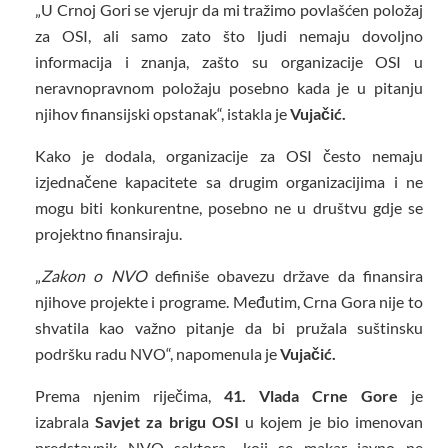
„U Crnoj Gori se vjerujr da mi tražimo povlašćen položaj
za OSI, ali samo zato što ljudi nemaju dovoljno
informacija i znanja, zašto su organizacije OSI u
neravnopravnom položaju posebno kada je u pitanju
njihov finansijski opstanak“, istakla je
Vujačić.
Kako je dodala, organizacije za OSI često nemaju
izjednačene kapacitete sa drugim organizacijima i ne
mogu biti konkurentne, posebno ne u društvu gdje se
projektno finansiraju.
„
Zakon o NVO
definiše obavezu države da finansira
njihove projekte i programe. Međutim, Crna Gora nije to
shvatila kao važno pitanje da bi pružala suštinsku
podršku radu NVO“, napomenula je
Vujačić.
Prema njenim riječima,
41. Vlada Crne Gore
je
izabrala
Savjet za brigu OSI
u kojem je bio imenovan
predstavnik NVO sektora „koji se makar javno ne