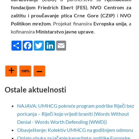
fondacijom Friedrich Ebert (FES)
,
NVO Centrom za
zaštitu i proučavanje ptica Crne Gore (CZIP)
i
NVO
Politikon mrežom
. Projekat finansira
Evropska unija
, a
kofinansira
Ministarstvo javne uprave
.
Share
Facebook
Twitter
LinkedIn
Email
Ostale aktuelnosti
NAJAVA: UMHCG pokreće program podrške Riječi bez
poricanja – Riječi koje vrijedi braniti (Words Without
Denial - Words Worth Defending (WWD))
Obavještenje: Kolektiv UMHCG na godišnjem odmoru
Onlajn obuka za jačanje kapaciteta: politike Evropske