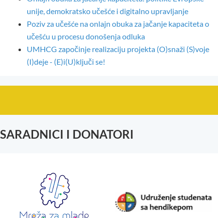
unije, demokratsko učešće i digitalno upravljanje
Poziv za učešće na onlajn obuka za jačanje kapaciteta o
učešću u procesu donošenja odluka
UMHCG započinje realizaciju projekta (O)snaži (S)voje
(I)deje - (E)i(U)ključi se!
SARADNICI I DONATORI