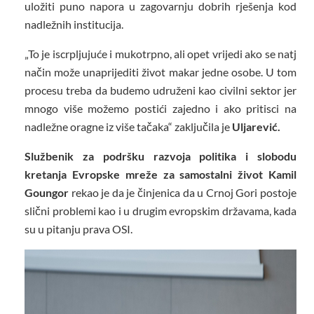
uložiti puno napora u zagovarnju dobrih rješenja kod
nadležnih institucija.
„To je iscrpljujuće i mukotrpno, ali opet vrijedi ako se natj
način može unaprijediti život makar jedne osobe. U tom
procesu treba da budemo udruženi kao civilni sektor jer
mnogo više možemo postići zajedno i ako pritisci na
nadležne oragne iz više tačaka“ zaključila je
Uljarević.
Službenik za podršku razvoja politika i slobodu
kretanja Evropske mreže za samostalni život Kamil
Goungor
rekao je da je činjenica da u Crnoj Gori postoje
slični problemi kao i u drugim evropskim državama, kada
su u pitanju prava OSI.