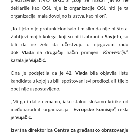
deklariše kao OSI, nije iz organizacije OSI, niti je ta
organizacija imala dovoljno islustva, kao ni on“.
„To tijelo nije profunkicionisalo i mislim da nije ni šteta.
Zahtjevi mojih kolega, koji su bili izabrani u
Savjetu
, su
bili da ne žele da učestvuju u njegovom radu
dok
Vlada
na drugačiji način primijeni
Konvenciju
“,
kazala je
Vujačić
.
Ona je podsjetila da je
42. Vlada
bila objavila listu
kandidata u kojoj su bili ispoštovani svi predlozi, ali tijelo
opet nije uspostavljeno.
„Mi ga i dalje nemamo, iako stalno slušamo kritike od
međunarodnih organizacija i
Evropske komisije
“, rekla
je
Vujačić.
Izvršna direktorica Centra za građansko obrazovanje