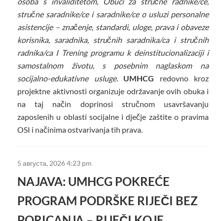
osoba s invaliditetom,
Obuci za stručne radnike/ce,
stručne saradnike/ce i saradnike/ce o usluzi personalne
asistencije – značenje, standardi, uloge, prava i obaveze
korisnika, saradnika, stručnih saradnika/ca i stručnih
radnika/ca I Trening programu k deinstitucionalizaciji i
samostalnom životu, s posebnim naglaskom na
socijalno-edukativne usluge.
UMHCG
redovno kroz
projektne aktivnosti organizuje održavanje ovih obuka i
na taj način doprinosi stručnom usavršavanju
zaposlenih u oblasti socijalne i dječje zaštite o pravima
OSI i načinima ostvarivanja tih prava.
5 августа, 2026 4:23 pm
NAJAVA: UMHCG POKREĆE
PROGRAM PODRŠKE RIJEČI BEZ
PORICANJA – RIJEČI KOJE