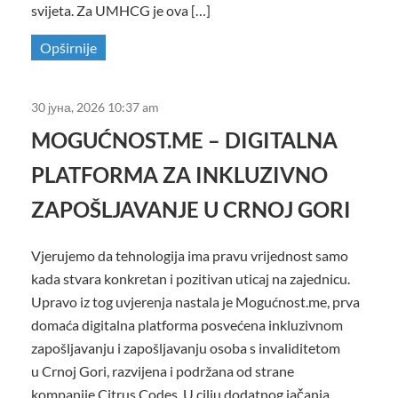
svijeta. Za UMHCG je ova […]
Opširnije
30 јуна, 2026 10:37 am
MOGUĆNOST.ME – DIGITALNA
PLATFORMA ZA INKLUZIVNO
ZAPOŠLJAVANJE U CRNOJ GORI
Vjerujemo da tehnologija ima pravu vrijednost samo
kada stvara konkretan i pozitivan uticaj na zajednicu.
Upravo iz tog uvjerenja nastala je Mogućnost.me, prva
domaća digitalna platforma posvećena inkluzivnom
zapošljavanju i zapošljavanju osoba s invaliditetom
u Crnoj Gori, razvijena i podržana od strane
kompanije Citrus Codes. U cilju dodatnog jačanja