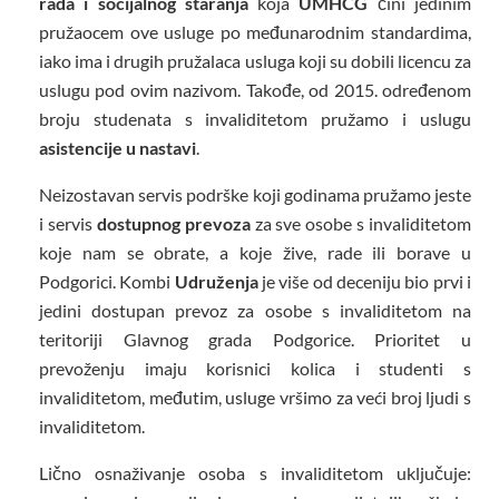
rada i socijalnog staranja
koja
UMHCG
čini jedinim
pružaocem ove usluge po međunarodnim standardima,
iako ima i drugih pružalaca usluga koji su dobili licencu za
uslugu pod ovim nazivom. Takođe, od 2015. određenom
broju studenata s invaliditetom pružamo i uslugu
asistencije u nastavi
.
Neizostavan servis podrške koji godinama pružamo jeste
i servis
dostupnog prevoza
za sve osobe s invaliditetom
koje nam se obrate, a koje žive, rade ili borave u
Podgorici. Kombi
Udruženja
je više od deceniju bio prvi i
jedini dostupan prevoz za osobe s invaliditetom na
teritoriji Glavnog grada Podgorice. Prioritet u
prevoženju imaju korisnici kolica i studenti s
invaliditetom, međutim, usluge vršimo za veći broj ljudi s
invaliditetom.
Lično osnaživanje osoba s invaliditetom uključuje: