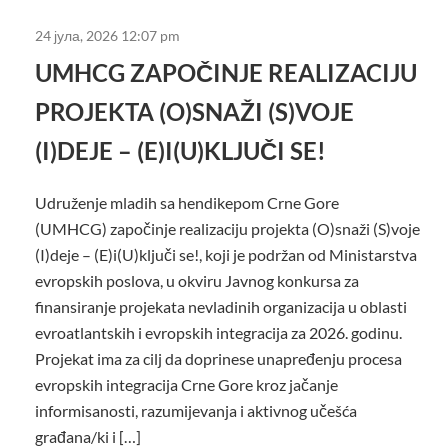
24 јула, 2026 12:07 pm
UMHCG ZAPOČINJE REALIZACIJU
PROJEKTA (O)SNAŽI (S)VOJE
(I)DEJE – (E)I(U)KLJUČI SE!
Udruženje mladih sa hendikepom Crne Gore
(UMHCG) započinje realizaciju projekta (O)snaži (S)voje
(I)deje – (E)i(U)ključi se!, koji je podržan od Ministarstva
evropskih poslova, u okviru Javnog konkursa za
finansiranje projekata nevladinih organizacija u oblasti
evroatlantskih i evropskih integracija za 2026. godinu.
Projekat ima za cilj da doprinese unapređenju procesa
evropskih integracija Crne Gore kroz jačanje
informisanosti, razumijevanja i aktivnog učešća
građana/ki i […]