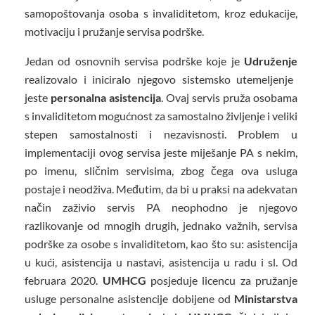
samopoštovanja osoba s invaliditetom, kroz edukacije,
motivaciju i pružanje servisa podrške.
Jedan od osnovnih servisa podrške koje je
Udruženje
realizovalo i iniciralo njegovo sistemsko utemeljenje
jeste
p
ersonalna asistencija
. Ovaj servis pruža osobama
s invaliditetom mogućnost za samostalno življenje i veliki
stepen samostalnosti i nezavisnosti. Problem u
implementaciji ovog servisa jeste miješanje PA s nekim,
po imenu, sličnim servisima, zbog čega ova usluga
postaje i neodživa. Međutim, da bi u praksi na adekvatan
način zaživio servis PA neophodno je njegovo
razlikovanje od mnogih drugih, jednako važnih, servisa
podrške za osobe s invaliditetom, kao što su: asistencija
u kući, asistencija u nastavi, asistencija u radu i sl. Od
februara 2020.
UMHCG
posjeduje licencu za pružanje
usluge personalne asistencije dobijene od
Ministarstva