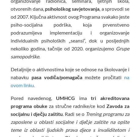
organizovanje radionica, seminara, ljetnjih škola,
otvorenih dana,
psihološkog savjetovanja
, a sprovodi se
od 2007. Ključna aktivnost ovog Programa svakako jeste
psiho-socijalna podrška, koja prvenstveno
podrazumijeva implementaciju i organizovanje
individualnih psiholoških „seansi“, dok u posljednjih
nekoliko godina, tačnije od 2020. organizujemo
Grupe
samopodrške
.
Detaljnije o aktivnostima koje se odnose na školovanje i
nabavku
pasa vodiča/pomagača
možete pročitati
na
ovom linku.
Pored navedenog,
UMHCG
ima
tri
akreditovana
programa obuke
za stručne radnike/ce kod
Zavoda za
socijalnu i dječju zaštitu
. Radi se o
Trening programu za
zaposlene u oblasti socijalne i dječje zaštite na opšte
teme iz oblasti ljudskih prava djece s invaliditetom i