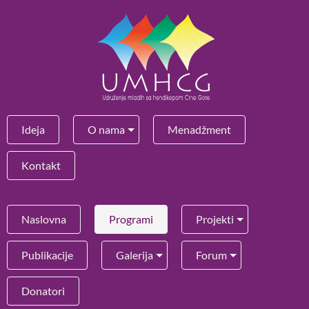
Ideja
O nama
Menadžment
Kontakt
Naslovna
Programi
Projekti
Publikacije
Galerija
Forum
Donatori