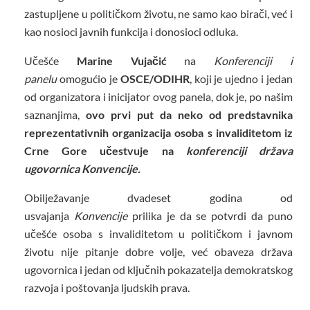
zastupljene u političkom životu, ne samo kao birači, već i
kao nosioci javnih funkcija i donosioci odluka.
Učešće
Marine Vujačić
na
Konferenciji i
panelu
omogućio je
OSCE/ODIHR
, koji je ujedno i jedan
od organizatora i inicijator ovog panela, dok je, po našim
saznanjima,
ovo prvi put da neko od predstavnika
reprezentativnih organizacija osoba s invaliditetom iz
Crne Gore učestvuje na
konferenciji država
ugovornica Konvencije.
Obilježavanje dvadeset godina od
usvajanja
Konvencije
prilika je da se potvrdi da puno
učešće osoba s invaliditetom u političkom i javnom
životu nije pitanje dobre volje, već obaveza država
ugovornica i jedan od ključnih pokazatelja demokratskog
razvoja i poštovanja ljudskih prava.