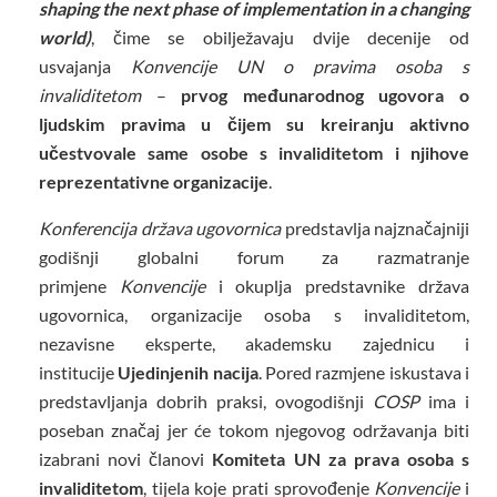
shaping the next phase of implementation in a changing
world)
, čime se obilježavaju dvije decenije od
usvajanja
Konvencije UN o pravima osoba s
invaliditetom
–
prvog međunarodnog ugovora o
ljudskim pravima u čijem su kreiranju aktivno
učestvovale same osobe s invaliditetom i njihove
reprezentativne organizacije
.
Konferencija država ugovornica
predstavlja najznačajniji
godišnji globalni forum za razmatranje
primjene
Konvencije
i okuplja predstavnike država
ugovornica, organizacije osoba s invaliditetom,
nezavisne eksperte, akademsku zajednicu i
institucije
Ujedinjenih
nacija
. Pored razmjene iskustava i
predstavljanja dobrih praksi, ovogodišnji
COSP
ima i
poseban značaj jer će tokom njegovog održavanja biti
izabrani novi članovi
Komiteta UN za prava osoba s
invaliditetom
, tijela koje prati sprovođenje
Konvencije
i