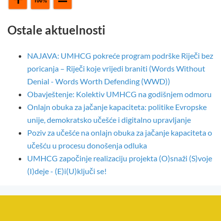
Ostale aktuelnosti
NAJAVA: UMHCG pokreće program podrške Riječi bez
poricanja – Riječi koje vrijedi braniti (Words Without
Denial - Words Worth Defending (WWD))
Obavještenje: Kolektiv UMHCG na godišnjem odmoru
Onlajn obuka za jačanje kapaciteta: politike Evropske
unije, demokratsko učešće i digitalno upravljanje
Poziv za učešće na onlajn obuka za jačanje kapaciteta o
učešću u procesu donošenja odluka
UMHCG započinje realizaciju projekta (O)snaži (S)voje
(I)deje - (E)i(U)ključi se!