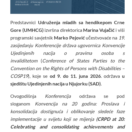
Predstavnici
Udruženja mladih sa hendikepom Crne
Gore (UMHCG)
izvršna direktorica
Marina Vujačić
i viši
programski savjetnik
Marko Pejović
učestvovaće na
19.
zasijedanju Konferencije država ugovornica Konvencije
Ujedinjenih nacija o pravima osoba s
invaliditetom
(
Conference of States Parties to the
Convention on the Rights of Persons with Disabilities –
COSP19
), koje se
od 9. do 11. juna 2026
. održava
u
sjedištu Ujedinjenih nacija u Njujorku (SAD)
.
Ovogodišnja
Konferencija
održava se pod
sloganom
Konvencija na 20 godina: Proslava i
konsolidacija dostignuća i oblikovanje sledeće faze
implementacije u svijetu koji se mijenja
(CRPD at 20:
Celebrating and consolidating achievements and