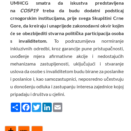
UMHCG smatra da iskustva predstavljena
na
COSP19
treba da budu dodatni podsticaj
crnogorskim institucijama, prije svega Skupštini Crne
Gore, da kreiraju i unaprijede zakonodavni okvir kojim
će se obezbijediti stvarna politička participacija osoba
s invaliditetom.
To podrazumijeva normiranje
inkluzivnih odredbi, kroz garancije pune pristupačnosti,
uvođenje mjera afirmativne akcije i nedostajućih
mehanizama zastupljenosti, uključujući i stvaranje
uslova da osobe s invaliditetom budu birane za poslanike
i poslanice i, kao samozastupnici, neposredno učestvuju
u donošenju odluka i zastupanju interesa zajednice kojoj
pripadaju i društva u cjelini.
Share
Facebook
Twitter
LinkedIn
Email