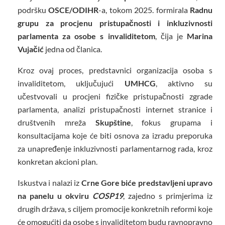
podršku
OSCE/ODIHR
-a, tokom 2025. formirala
Radnu
grupu za procjenu pristupačnosti i inkluzivnosti
parlamenta za osobe s invaliditetom
, čija je
Marina
Vujačić
jedna od članica.
Kroz ovaj proces, predstavnici organizacija osoba s
invaliditetom, uključujući
UMHCG
, aktivno su
učestvovali u procjeni fizičke pristupačnosti zgrade
parlamenta, analizi pristupačnosti internet stranice i
društvenih mreža
Skupštine
, fokus grupama i
konsultacijama koje će biti osnova za izradu preporuka
za unapređenje inkluzivnosti parlamentarnog rada, kroz
konkretan akcioni plan.
Iskustva i nalazi iz
Crne Gore biće predstavljeni upravo
na panelu u okviru
COSP19
, zajedno s primjerima iz
drugih država, s ciljem promocije konkretnih reformi koje
će omogućiti da osobe s invaliditetom budu ravnopravno