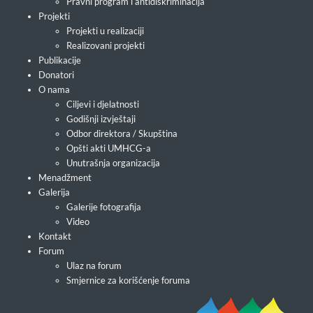
Pravni program i antidiskriminacija
Projekti
Projekti u realizaciji
Realizovani projekti
Publikacije
Donatori
O nama
Ciljevi i djelatnosti
Godišnji izvještaji
Odbor direktora / Skupština
Opšti akti UMHCG-a
Unutrašnja organizacija
Menadžment
Galerija
Galerije fotografija
Video
Kontakt
Forum
Ulaz na forum
Smjernice za korišćenje foruma