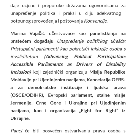
daje ocjene i preporuke državama ugovornicama za
unapređenje politika i praksi u cilju adekvatnog i
potpunog sprovođenja i poštovanja
Konvencije
.
Marina Vujačić
učestvovaće kao
panelistkinja na
pratećem događaju
Unapređenje političkog učešća:
Pristupačni parlamenti kao pokretači inkluzije osoba s
invaliditetom
(Advancing Political Participation:
Accessible Parliaments as Drivers of Disability
Inclusion)
koji zajednički organizuju
Misija Republike
Moldavije pri Ujedinjenim nacijama, Kancelarija OEBS-
a za demokratske institucije i ljudska prava
(OSCE/ODIHR), Evropski parlament, stalne misije
Jermenije, Crne Gore i Ukrajine pri Ujedinjenim
nacijama, kao i organizacija „Fight for Right“ iz
Ukrajine
.
Panel
će biti posvećen ostvarivanju prava osoba s