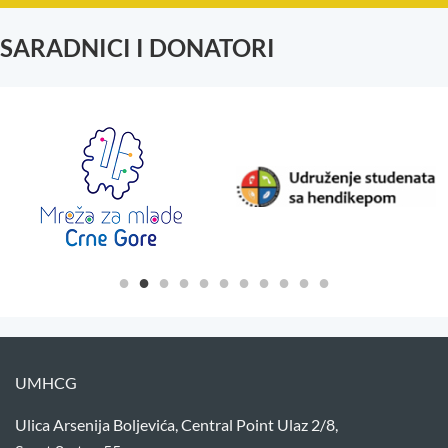
SARADNICI I DONATORI
UMHCG
Ulica Arsenija Boljevića, Central Point Ulaz 2/8,