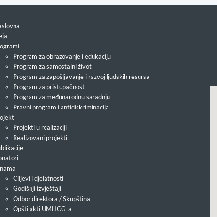
slovna
eja
ogrami
Program za obrazovanje i edukaciju
Program za samostalni život
Program za zapošljavanje i razvoj ljudskih resursa
Program za pristupačnost
Program za međunarodnu saradnju
Pravni program i antidiskriminacija
ojekti
Projekti u realizaciji
Realizovani projekti
blikacije
natori
 nama
Ciljevi i djelatnosti
Godišnji izvještaji
Odbor direktora / Skupština
Opšti akti UMHCG-a