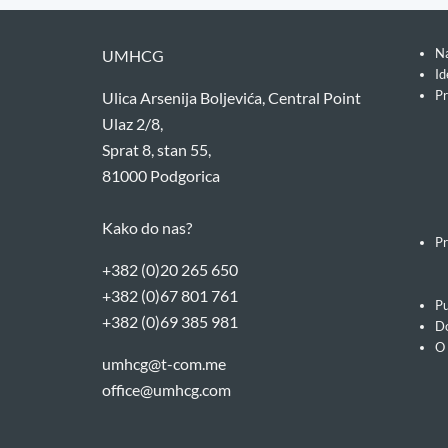
Na
UMHCG
Id
Pr
Ulica Arsenija Boljevića, Central Point
Ulaz 2/8,
Sprat 8, stan 55,
81000 Podgorica
Kako do nas?
Pr
+382 (0)20 265 650
+382 (0)67 801 761
Pu
+382 (0)69 385 981
Do
O
umhcg@t-com.me
office@umhcg.com