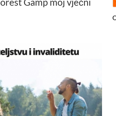
Forest Gamp moj vječni
O