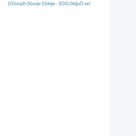
(O)snaži (S)voje (I)deje - (E)i(U)ključi se!