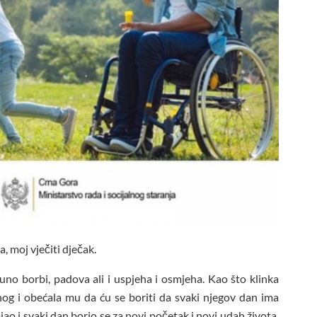
, moj vječiti dječak.
no borbi, padova ali i uspjeha i osmjeha. Kao što klinka
šnog i obećala mu da ću se boriti da svaki njegov dan ima
ao i svaki dan borio se za novi početak i novi udah života.