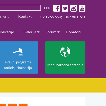
ENG
žment
Kontakt
|
020 265 650
;
067 801 761
blikacije
Galerija
Forum
Donatori
Pravni program i
Međunarodna saradnja
antidiskriminacija