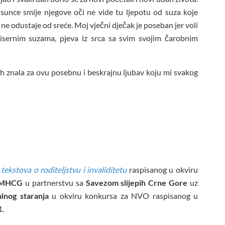
sunce smije njegove oči ne vide tu ljepotu od suza koje
 ne odustaje od sreće. Moj vječni dječak je poseban jer voli
bisernim suzama, pjeva iz srca sa svim svojim čarobnim
 bih znala za ovu posebnu i beskrajnu ljubav koju mi svakog
tekstova o roditeljstvu i invaliditetu
raspisanog u okviru
MHCG
u partnerstvu sa
Savezom slijepih Crne Gore
uz
alnog staranja
u okviru konkursa za NVO raspisanog u
1.