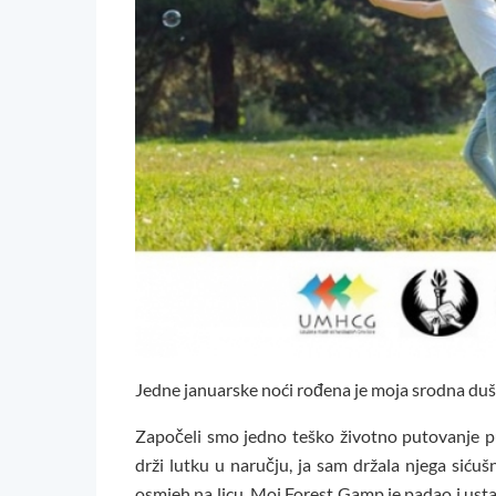
Jedne januarske noći rođena je moja srodna duša
Započeli smo jedno teško životno putovanje pu
drži lutku u naručju, ja sam držala njega siću
osmjeh na licu. Moj Forest Gamp je padao i ustaj