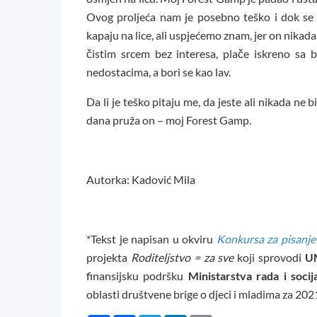
Ovog proljeća nam je posebno teško i dok se 
kapaju na lice, ali uspjećemo znam, jer on nikada
čistim srcem bez interesa, plače iskreno sa 
nedostacima, a bori se kao lav.
Da li je teško pitaju me, da jeste ali nikada ne
dana pruža on – moj Forest Gamp.
Autorka: Kadović Mila
*Tekst je napisan u okviru
Konkursa za pisanje 
projekta
Roditeljstvo = za sve
koji sprovodi
U
finansijsku podršku
Ministarstva rada i socij
oblasti društvene brige o djeci i mladima za 202