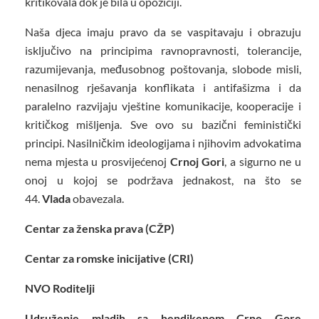
kritikovala dok je bila u opoziciji.
Naša djeca imaju pravo da se vaspitavaju i obrazuju
isključivo na principima ravnopravnosti, tolerancije,
razumijevanja, međusobnog poštovanja, slobode misli,
nenasilnog rješavanja konflikata i antifašizma i da
paralelno razvijaju vještine komunikacije, kooperacije i
kritičkog mišljenja. Sve ovo su bazični feministički
principi. Nasilničkim ideologijama i njihovim advokatima
nema mjesta u prosvijećenoj
Crnoj Gori
, a sigurno ne u
onoj u kojoj se podržava jednakost, na što se
44.
Vlada
obavezala.
Centar za ženska prava (CŽP)
Centar za romske inicijative (CRI)
NVO Roditelji
Udruženje mladih sa hendikepom Crne Gore