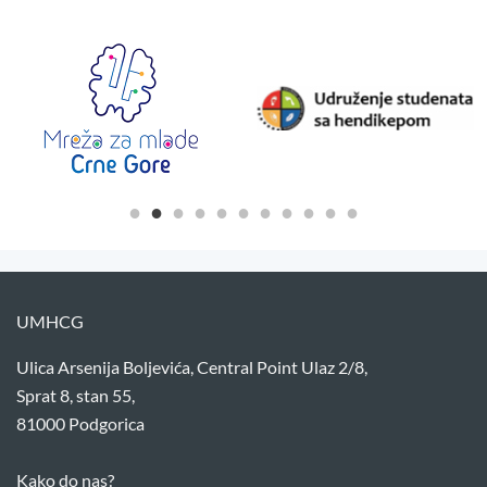
UMHCG
Ulica Arsenija Boljevića, Central Point Ulaz 2/8,
Sprat 8, stan 55,
81000 Podgorica
Kako do nas?