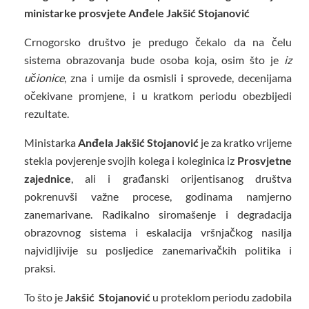
ministarke prosvjete Anđele Jakšić Stojanović
Crnogorsko društvo je predugo čekalo da na čelu
sistema obrazovanja bude osoba koja, osim što je
iz
učionice
, zna i umije da osmisli i sprovede, decenijama
očekivane promjene, i u kratkom periodu obezbijedi
rezultate.
Ministarka
Anđela Jakšić Stojanović
je za kratko vrijeme
stekla povjerenje svojih kolega i koleginica iz
Prosvjetne
zajednice
, ali i građanski orijentisanog društva
pokrenuvši važne procese, godinama namjerno
zanemarivane. Radikalno siromašenje i degradacija
obrazovnog sistema i eskalacija vršnjačkog nasilja
najvidljivije su posljedice zanemarivačkih politika i
praksi.
To što je
Jakšić Stojanović
u proteklom periodu zadobila