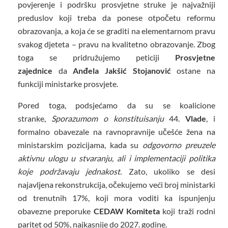
povjerenje i podršku prosvjetne struke je najvažniji
preduslov koji treba da ponese otpočetu reformu
obrazovanja, a koja će se graditi na elementarnom pravu
svakog djeteta – pravu na kvalitetno obrazovanje. Zbog
toga se pridružujemo peticiji
Prosvjetne
zajednice
da
Anđela Jakšić Stojanović
ostane na
funkciji ministarke prosvjete.
Pored toga, podsjećamo da su se koalicione
stranke,
Sporazumom o konstituisanju
44.
Vlade
, i
formalno obavezale na ravnopravnije učešće žena na
ministarskim pozicijama, kada su
odgovorno preuzele
aktivnu ulogu u stvaranju
,
ali i implementaciji politika
koje podržavaju jednakost
. Zato, ukoliko se desi
najavljena rekonstrukcija, očekujemo veći broj ministarki
od trenutnih 17%, koji mora voditi ka ispunjenju
obavezne preporuke
CEDAW
Komiteta
koji traži rodni
paritet od 50%, najkasnije do 2027. godine.