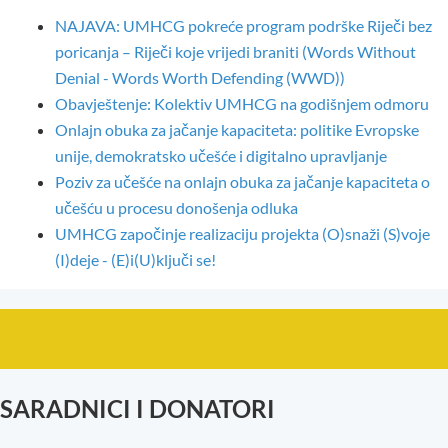
NAJAVA: UMHCG pokreće program podrške Riječi bez
poricanja – Riječi koje vrijedi braniti (Words Without
Denial - Words Worth Defending (WWD))
Obavještenje: Kolektiv UMHCG na godišnjem odmoru
Onlajn obuka za jačanje kapaciteta: politike Evropske
unije, demokratsko učešće i digitalno upravljanje
Poziv za učešće na onlajn obuka za jačanje kapaciteta o
učešću u procesu donošenja odluka
UMHCG započinje realizaciju projekta (O)snaži (S)voje
(I)deje - (E)i(U)ključi se!
SARADNICI I DONATORI