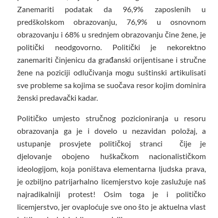
Zanemariti podatak da 96,9% zaposlenih u
predškolskom obrazovanju, 76,9% u osnovnom
obrazovanju i 68% u srednjem obrazovanju čine žene, je
politički neodgovorno. Politički je nekorektno
zanemariti činjenicu da građanski orijentisane i stručne
žene na poziciji odlučivanja mogu suštinski artikulisati
sve probleme sa kojima se suočava resor kojim dominira
ženski predavački kadar.
Političko umjesto stručnog pozicioniranja u resoru
obrazovanja ga je i dovelo u nezavidan položaj, a
ustupanje prosvjete političkoj stranci čije je
djelovanje obojeno huškačkom nacionalističkom
ideologijom, koja poništava elementarna ljudska prava,
je ozbiljno patrijarhalno licemjerstvo koje zaslužuje naš
najradikalniji protest! Osim toga je i političko
licemjerstvo, jer ovaploćuje sve ono što je aktuelna vlast