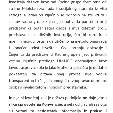
izveštaja države
kroz rad Radne grupe formirane od
strane Ministarstva rada i socijalnog staranja iz više
razloga, a jedan od ključnih se odnosio na strukturu i
sastav radne grupe koja nije obuhvatla paritetan broj
predstavnika organizacija osoba s invaliditetom broju
predstavnika nadležnih institucija, što bi rezultiralo
manjim mogućnostima da utičemo na metodologiju rada
i konačan tekst Izveštaja. Ovu tvrdnju dokazuje i
činjenica da predstavnici Radne grupe nijesu prihvatili
većinu ključnih predloga UMHCG dostavljenih kroz
javnu raspravu, koja je jako kratko trajala, što je dodatni
pokazatelj da država ovaj proces nije vodila
transparentno i u želji da omogući ravnopravan doprinos
osoba s invaliditetom i njihovih predstavnika.
Inicijalni izveštaj
koji je država podnijela
ne daje jasnu
sliku sprovođenja Konvencije
, a neki od glavnih razloga
su vezani za
nedostatak informacija iz prakse i