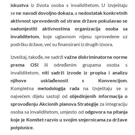
iskustva
iz života osoba s invaliditetom. U Izvještaju
se
ne navodi dovoljno dokaza
, a
nedostatak konkretnih
aktivnost sprovedenih od strane države pokušavao se
nadomjestiti aktivnostima organizacija osoba sa
invaliditetom
, koje uglavnom nijesu sprovedene uz
podršku države, već su finansirani iz drugih izvora.
Izveštaj, takođe, ne sadrži
važne diskriminatorne norme
prema OSI
ili određenim grupama osoba s
invaliditetom,
niti sadrži izvode iz propisa i analizu
njihove usklađenosti s Konvencijom
.
Kompletna
metodologija rada
na Izvještaju se u
najvećem dijelu sastoji od
objedinjenih informacija o
sprovođenju Akcionih planova Strategije
za integraciju
osoba sa invaliditetom, umjesto od
odgovora na pitanja
koje je Komitet razvio u svojim smjernicama za države
potpisnice
.