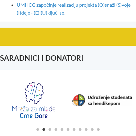
UMHCG započinje realizaciju projekta (O)snaži (S)voje
(I)deje - (E)i(U)ključi se!
SARADNICI I DONATORI