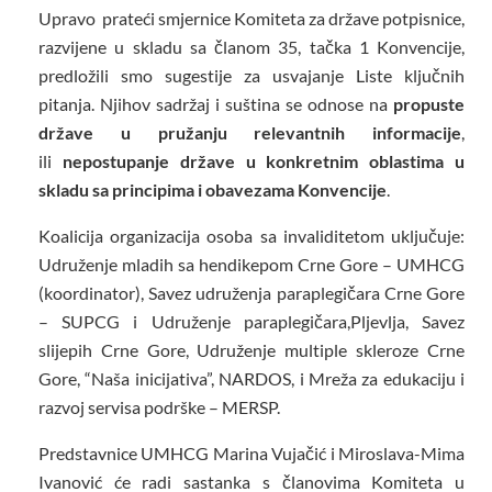
Upravo prateći smjernice Komiteta za države potpisnice,
razvijene u skladu sa članom 35, tačka 1 Konvencije,
predložili smo sugestije za usvajanje Liste ključnih
pitanja. Njihov sadržaj i suština se odnose na
propuste
države u pružanju relevantnih informacije
,
ili
nepostupanje države u konkretnim oblastima u
skladu sa principima i obavezama Konvencije
.
Koalicija organizacija osoba sa invaliditetom uključuje:
Udruženje mladih sa hendikepom Crne Gore – UMHCG
(koordinator), Savez udruženja paraplegičara Crne Gore
– SUPCG i Udruženje paraplegičara,Pljevlja, Savez
slijepih Crne Gore, Udruženje multiple skleroze Crne
Gore, “Naša inicijativa”, NARDOS, i Mreža za edukaciju i
razvoj servisa podrške – MERSP.
Predstavnice UMHCG Marina Vujačić i Miroslava-Mima
Ivanović će radi sastanka s članovima Komiteta u