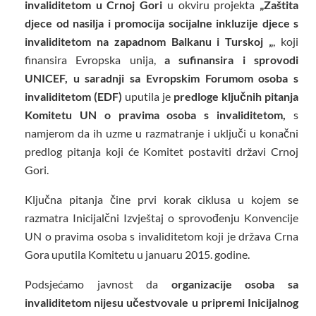
invaliditetom u Crnoj Gori
u okviru projekta
„Zaštita
djece od nasilja i promocija socijalne inkluzije djece s
invaliditetom na zapadnom Balkanu i Turskoj „
, koji
finansira Evropska unija,
a sufinansira i sprovodi
UNICEF, u saradnji sa Evropskim Forumom osoba s
invaliditetom (EDF)
uputila je
predloge ključnih pitanja
Komitetu UN o pravima osoba s invaliditetom,
s
namjerom da ih uzme u razmatranje i uključi u konačni
predlog pitanja koji će Komitet postaviti državi Crnoj
Gori.
Ključna pitanja čine prvi korak ciklusa u kojem se
razmatra Inicijalčni Izvještaj o sprovođenju Konvencije
UN o pravima osoba s invaliditetom koji je država Crna
Gora uputila Komitetu u januaru 2015. godine.
Podsjećamo javnost da
organizacije osoba sa
invaliditetom nijesu učestvovale u pripremi Inicijalnog