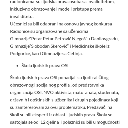
radionicama su: ljudska prava osoba sa invaliditetom,
inkluzivno obrazovanje i modeli pristupa prema
invaliditetu.
Učesnici su bili odabrani na osnovu javnog konkursa
Radionice su organizovane sa učenicima
Gimnazije“Petar Petar Petrović Njegoš“u Danilovgradu,
Gimnazije“Slobodan Škerović“ i Medicinske škole iz
Podgorice, kao i Gimnazije sa Cetinja.
Škola ljudskih prava OSI
Školu ljudskih prava OSI pohadjali su ljudi raličitog
obrazovnog i socijalnog profila , od predstavnika
organizacija OSI, NVO aktivista, maturanata, studenata,
državnih i opštinskih službenika i drugih pojedinaca koji
su zainteresovani za ovu problematiku. Predavači na
školi su bili eksperti iz oblasti ljudskih prava. Škola se
sastojala se od 12 cjelina i polaznici su bili u mogućnosti