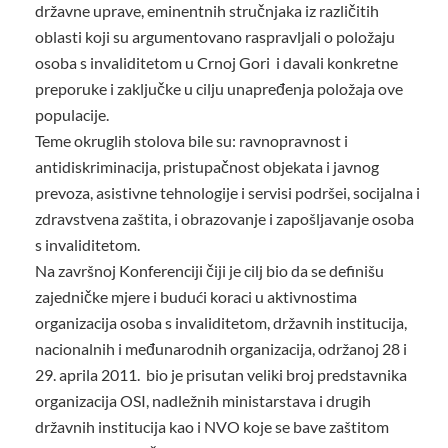
državne uprave, eminentnih stručnjaka iz različitih
oblasti koji su argumentovano raspravljali o položaju
osoba s invaliditetom u Crnoj Gori i davali konkretne
preporuke i zaključke u cilju unapređenja položaja ove
populacije.
Teme okruglih stolova bile su: ravnopravnost i
antidiskriminacija, pristupačnost objekata i javnog
prevoza, asistivne tehnologije i servisi podršei, socijalna i
zdravstvena zaštita, i obrazovanje i zapošljavanje osoba
s invaliditetom.
Na završnoj Konferenciji čiji je cilj bio da se definišu
zajedničke mjere i budući koraci u aktivnostima
organizacija osoba s invaliditetom, državnih institucija,
nacionalnih i međunarodnih organizacija, održanoj 28 i
29. aprila 2011. bio je prisutan veliki broj predstavnika
organizacija OSI, nadležnih ministarstava i drugih
državnih institucija kao i NVO koje se bave zaštitom