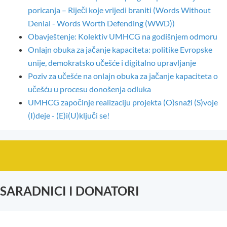
poricanja – Riječi koje vrijedi braniti (Words Without
Denial - Words Worth Defending (WWD))
Obavještenje: Kolektiv UMHCG na godišnjem odmoru
Onlajn obuka za jačanje kapaciteta: politike Evropske
unije, demokratsko učešće i digitalno upravljanje
Poziv za učešće na onlajn obuka za jačanje kapaciteta o
učešću u procesu donošenja odluka
UMHCG započinje realizaciju projekta (O)snaži (S)voje
(I)deje - (E)i(U)ključi se!
SARADNICI I DONATORI