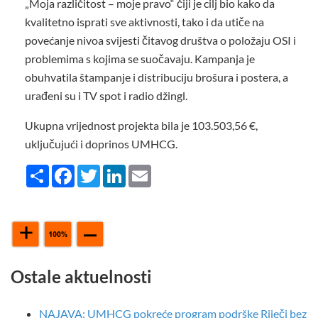
„Moja različitost – moje pravo“ čiji je cilj bio kako da
kvalitetno isprati sve aktivnosti, tako i da utiče na
povećanje nivoa svijesti čitavog društva o položaju OSI i
problemima s kojima se suočavaju. Kampanja je
obuhvatila štampanje i distribuciju brošura i postera, a
urađeni su i TV spot i radio džingl.
Ukupna vrijednost projekta bila je 103.503,56 €,
uključujući i doprinos UMHCG.
Share
Facebook
Twitter
LinkedIn
Email
Ostale aktuelnosti
NAJAVA: UMHCG pokreće program podrške Riječi bez