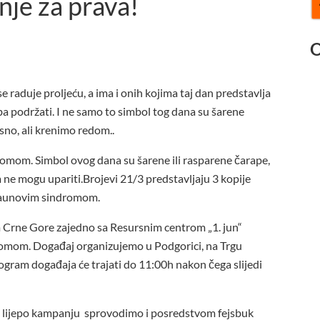
anje za prava!
O
se raduje proljeću, a ima i onih kojima taj dan predstavlja
reba podržati. I ne samo to simbol tog dana su šarene
sno, ali krenimo redom..
romom. Simbol ovog dana su šarene ili rasparene čarape,
ne mogu upariti.Brojevi 21/3 predstavljaju 3 kopije
 Daunovim sindromom.
rne Gore zajedno sa Resursnim centrom „1. jun“
romom. Događaj organizujemo u Podgorici, na Trgu
gram događaja će trajati do 11:00h nakon čega slijedi
što lijepo kampanju sprovodimo i posredstvom fejsbuk