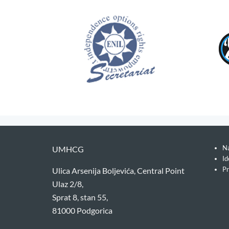
Na
UMHCG
Id
Pr
Ulica Arsenija Boljevića, Central Point
Ulaz 2/8,
Sprat 8, stan 55,
81000 Podgorica