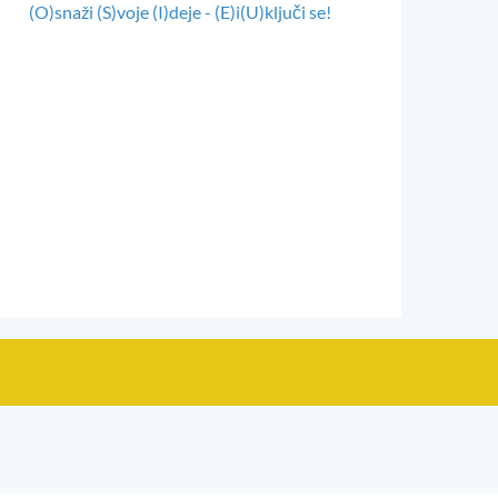
(O)snaži (S)voje (I)deje - (E)i(U)ključi se!