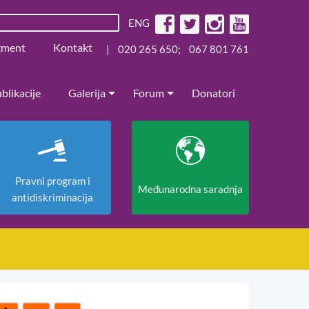
ENG
žment
Kontakt
|
020 265 650
;
067 801 761
blikacije
Galerija
Forum
Donatori
Pravni program i
Međunarodna saradnja
antidiskriminacija