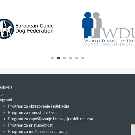
slovna
eja
ogrami
Program za obrazovanje i edukaciju
Program za samostalni život
Program za zapošljavanje i razvoj ljudskih resursa
Program za pristupačnost
Program za međunarodnu saradnju