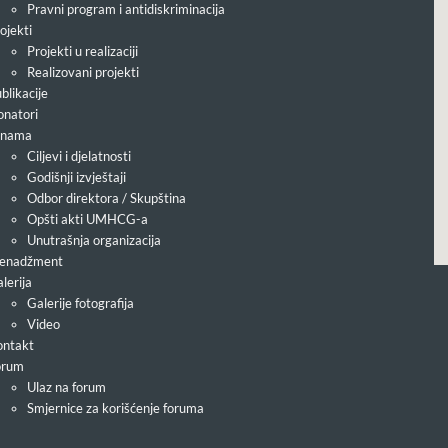
Pravni program i antidiskriminacija
ojekti
Projekti u realizaciji
Realizovani projekti
blikacije
natori
 nama
Ciljevi i djelatnosti
Godišnji izvještaji
Odbor direktora / Skupština
Opšti akti UMHCG-a
Unutrašnja organizacija
enadžment
lerija
Galerije fotografija
Video
ntakt
orum
Ulaz na forum
Smjernice za korišćenje foruma