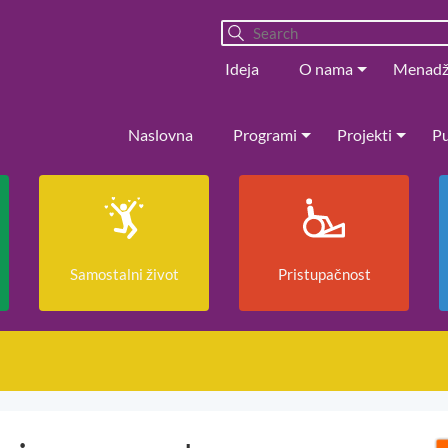
Ideja
O nama
Menad
Naslovna
Programi
Projekti
Pu
Samostalni život
Pristupačnost