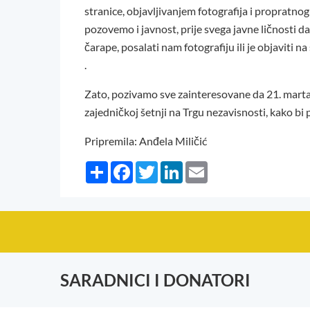
stranice, objavljivanjem fotografija i proprat
pozovemo i javnost, prije svega javne ličnosti d
čarape, posalati nam fotografiju ili je objavi
.
Zato, pozivamo sve zainteresovane da 21. marta
zajedničkoj šetnji na Trgu nezavisnosti, kako 
Pripremila: Anđela Miličić
Share
Facebook
Twitter
LinkedIn
Email
SARADNICI I DONATORI