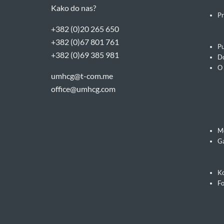
Kako do nas?
Pr
+382 (0)20 265 650
+382 (0)67 801 761
Pu
+382 (0)69 385 981
Do
O
umhcg@t-com.me
office@umhcg.com
M
Ga
Ko
F