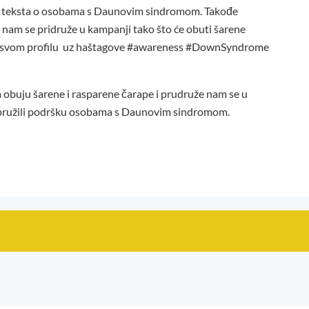
nog teksta o osobama s Daunovim sindromom. Takođe
a nam se pridruže u kampanji tako što će obuti šarene
ti na svom profilu uz haštagove #awareness #DownSyndrome
 obuju šarene i rasparene čarape i prudruže nam se u
bi pružili podršku osobama s Daunovim sindromom.