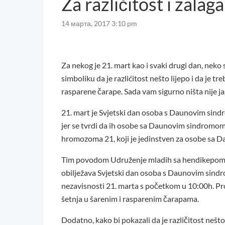
Za različitost i zalag
14 марта, 2017 3:10 pm
Za nekog je 21. mart kao i svaki drugi dan, neko 
simboliku da je razlićitost nešto lijepo i da je t
rasparene čarape. Sada vam sigurno ništa nije ja
21. mart je Svjetski dan osoba s Daunovim sind
jer se tvrdi da ih osobe sa Daunovim sindromom 
hromozoma 21, koji je jedinstven za osobe sa
Tim povodom Udruženje mladih sa hendikepom C
obilježava Svjetski dan osoba s Daunovim sind
nezavisnosti 21. marta s početkom u 10:00h. Pro
šetnja u šarenim i rasparenim čarapama.
Dodatno, kako bi pokazali da je različitost ne