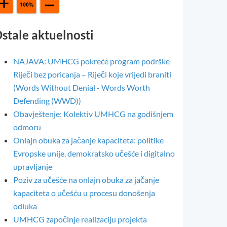
stale aktuelnosti
NAJAVA: UMHCG pokreće program podrške
Riječi bez poricanja – Riječi koje vrijedi braniti
(Words Without Denial - Words Worth
Defending (WWD))
Obavještenje: Kolektiv UMHCG na godišnjem
odmoru
Onlajn obuka za jačanje kapaciteta: politike
Evropske unije, demokratsko učešće i digitalno
upravljanje
Poziv za učešće na onlajn obuka za jačanje
kapaciteta o učešću u procesu donošenja
odluka
UMHCG započinje realizaciju projekta