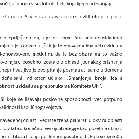
vuče, a mnogo više dobrih djela koja lijepo odzvanjaju”.
nije formiran Savjeta za prava osoba s inviditetom, ni posle
bila spriječena da, uprkos tome što ima neusklađeno
jenjuje Konveniju, čak je to obavezna imajući u vidu da
konoavstvom, međutim, da je bez obzira na to važno
kve mjere posebno izostale u oblasti jednakog priznanja
, neprihvatljivo je ovo pitanje posmatrati samo u domenu
definisani indikator učinka: „
Smanjenje broja lica s
sobnost u skladu sa preporukama Komiteta UN”.
 OSI koje se lišavaju poslovne sposobnosti, već potpuno
lidnosti kao ličnog svojstva.
avedenoj oblasti, već iste treba planirati u okviru oblasti
i dodata u konačnoj verziji Strategije kao posebna oblast,
ene instituta lišenja poslovne sposobnosti, koje se, između