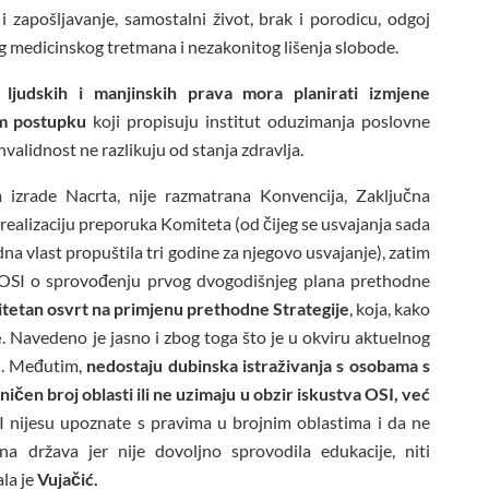
 zapošljavanje, samostalni život, brak i porodicu, odgoj
nog medicinskog tretmana i nezakonitog lišenja slobode.
 ljudskih i manjinskih prava mora planirati izmjene
m postupku
koji propisuju institut oduzimanja poslovne
validnost ne razlikuju od stanja zdravlja.
m izrade Nacrta, nije razmatrana Konvencija, Zaključna
ealizaciju preporuka Komiteta (od čijeg se usvajanja sada
na vlast propuštila tri godine za njegovo usvajanje), zatim
ja OSI o sprovođenju prvog dvogodišnjeg plana prethodne
litetan osvrt na primjenu prethodne Strategije
, koja, kako
e
. Navedeno je jasno i zbog toga što je u okviru aktuelnog
O. Međutim,
nedostaju dubinska istraživanja s osobama s
ničen broj oblasti ili ne uzimaju u obzir iskustva OSI, već
SI nijesu upoznate s pravima u brojnim oblastima i da ne
na država jer nije dovoljno sprovodila edukacije, niti
la je
Vujačić.