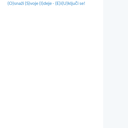
(O)snaži (S)voje (I)deje - (E)i(U)ključi se!