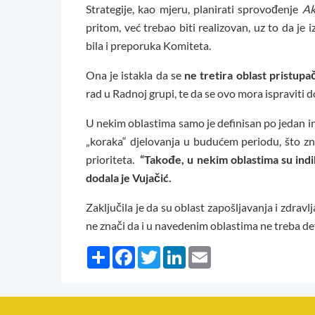
Strategije, kao mjeru, planirati sprovođenje
Ak
pritom, već trebao biti realizovan, uz to da je
bila i preporuka Komiteta.
Ona je istakla da se
ne tretira oblast pristupa
rad u Radnoj grupi, te da se ovo mora ispraviti 
U nekim oblastima samo je definisan po jedan in
„koraka“ djelovanja u budućem periodu, što zna
prioriteta.
“Takođe, u nekim oblastima su indika
dodala je Vujačić.
Zaključila je da su oblast zapošljavanja i zdra
ne znači da i u navedenim oblastima ne treba def
Share
Facebook
Twitter
LinkedIn
Email