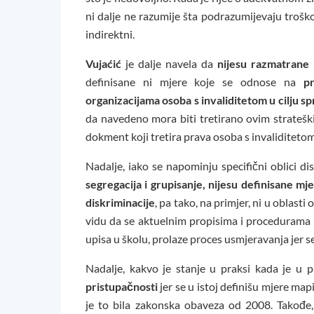
ni dalje ne razumije šta podrazumijevaju troškovi
indirektni.
Vujaćić
je dalje navela da
nijesu razmatrane
definisane ni mjere koje se odnose na
p
organizacijama osoba s invaliditetom u cilju 
da navedeno mora biti tretirano ovim stratešk
dokment koji tretira prava osoba s invaliditeto
Nadalje, iako se napominju specifični oblici di
segregacija i grupisanje, nijesu definisane m
diskriminacije
, pa tako, na primjer, ni u oblast
vidu da se aktuelnim propisima i procedurama di
upisa u školu, prolaze proces usmjeravanja jer 
Nadalje, kakvo je stanje u praksi kada je u p
pristupačnosti
jer se u istoj definišu mjere ma
je to bila zakonska obaveza od 2008. Takođe,