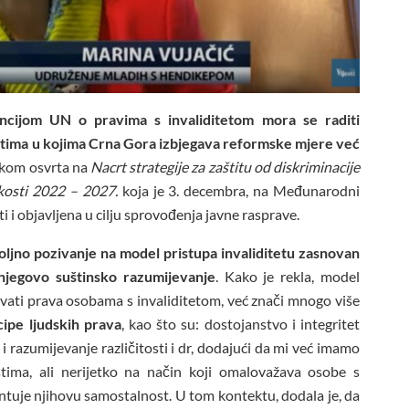
ncijom UN o pravima s invaliditetom mora se raditi
lastima u kojima Crna Gora izbjegava reformske mjere već
ikom osvrta na
Nacrt strategije za zaštitu od diskriminacije
akosti 2022 – 2027.
koja je 3. decembra, na Međunarodni
 i objavljena u cilju sprovođenja javne rasprave.
oljno pozivanje na model pristupa invaliditetu zasnovan
njegovo suštinsko razumijevanje
. Kako je rekla, model
vati prava osobama s invaliditetom, već znači mnogo više
cipe ljudskih prava
, kao što su: dostojanstvo i integritet
i razumijevanje različitosti i dr, dodajući da mi već imamo
stima, ali nerijetko na način koji omalovažava osobe s
antuje njihovu samostalnost. U tom kontektu, dodala je, da