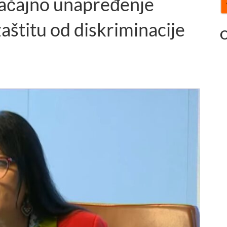
načajno unapređenje
zaštitu od diskriminacije
O