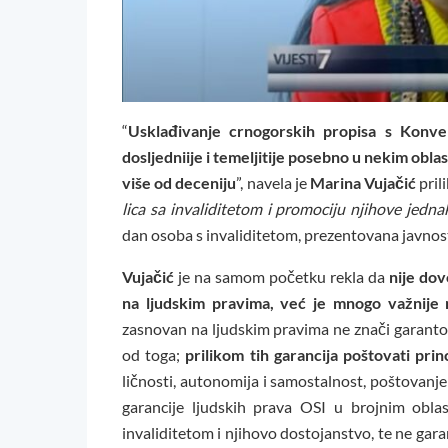
“
Usklađivanje crnogorskih propisa s Konve
dosljedniije i temeljitije posebno u nekim ob
više od deceniju
”, navela je
Marina Vujačić
pril
lica sa invaliditetom i promociju njihove jedn
dan osoba s invaliditetom, prezentovana javnosti
Vujačić
je na samom početku rekla da
nije dov
na ljudskim pravima, već je mnogo važnije 
zasnovan na ljudskim pravima ne znači garanto
od toga;
prilikom tih garancija poštovati prin
ličnosti, autonomija i samostalnost, poštovanje 
garancije ljudskih prava OSI u brojnim obla
invaliditetom i njihovo dostojanstvo, te ne gar