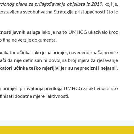
cionog plana za prilagođavanje objekata iz 2019
. koji je,
 izostavljena sveobuhvatna Strategija pristupačnosti što je
čnosti javnih usluga
iako je na to UMHCG ukazivalo kroz
do finalne verzije dokumenta.
dikator učinka, iako je na primjer, navedeno značajno više
či da nije definisan ni dovoljna broj mjera za rješavanje
tori učinka teško mjerljivi jer su neprecizni i nejasni”,
vlja primjeri prihvatanja predloga UMHCG za aktivnosti, što
inisati dodatne mjere i aktivnosti.