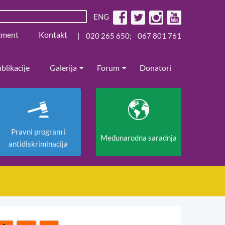
ENG
žment
Kontakt
|
020 265 650
;
067 801 761
blikacije
Galerija
Forum
Donatori
Pravni program i
Međunarodna saradnja
antidiskriminacija