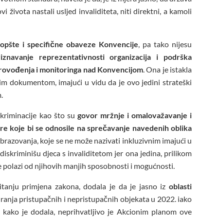
 života nastali usljed invaliditeta, niti direktni, a kamoli
 opšte i specifične obaveze Konvencije
, pa tako nijesu
riznavanje reprezentativnosti organizacija i podrška
sprovođenja i monitoringa nad Konvencijom
. Ona je istakla
im dokumentom, imajući u vidu da je ovo jedini strateški
m.
skriminacije kao što su
govor mržnje i omalovažavanje i
jere koje bi se odnosile na sprečavanje navedenih oblika
i obrazovanja, koje se ne može nazivati inkluzivnim imajući u
skriminišu djeca s invaliditetom jer ona jedina, prilikom
se polazi od njihovih manjih sposobnosti i mogućnosti.
itanju primjena zakona, dodala je da je jasno iz
oblasti
piranja pristupačnih i nepristupačnih objekata u 2022. iako
 kako je dodala, neprihvatljivo je Akcionim planom ove