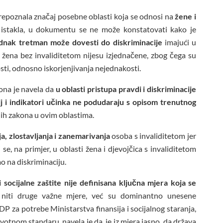
repoznala značaj posebne oblasti koja se odnosi na
žene i
 istakla, u dokumentu se ne može konstatovati kako je
dnak tretman može dovesti do diskriminacije
imajući u
i žena bez invaliditetom nijesu izjednačene, zbog čega su
sti, odnosno iskorjenjivanja nejednakosti.
 ona je navela da
u oblasti pristupa pravdi i diskriminacije
j i indikatori učinka ne podudaraju s opisom trenutnog
čnih zakona u ovim oblastima.
ja, zlostavljanja i zanemarivanja
osoba s invaliditetom jer
 se, na primjer, u oblasti žena i djevojčica s invaliditetom
mo na diskriminaciju.
 socijalne zaštite nije definisana ključna mjera koja se
 niti druge važne mjere, već su dominantno unesene
P za potrebe Ministarstva finansija i socijalnog staranja,
votnom standaru, navela je da, je iz mjera jasno, da država