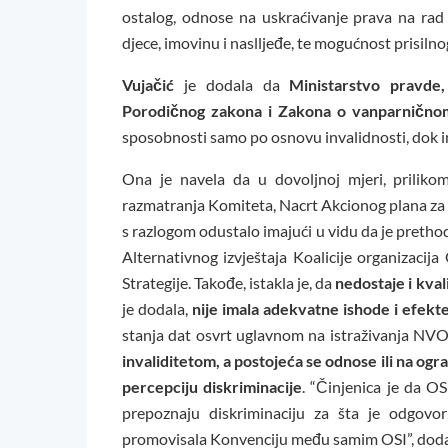
ostalog, odnose na uskraćivanje prava na rad i
djece, imovinu i naslljeđe, te mogućnost prisil
Vujačić
je dodala da
Ministarstvo pravde,
Porodičnog zakona i Zakona o vanparnično
sposobnosti samo po osnovu invalidnosti, dok in
Ona je navela da u dovoljnoj mjeri, priliko
razmatranja Komiteta, Nacrt Akcionog plana za r
s razlogom odustalo imajući u vidu da je prethod
Alternativnog izvještaja Koalicije organizaci
Strategije. Takođe, istakla je, da
nedostaje i kva
je dodala,
nije imala adekvatne ishode i efekt
stanja dat osvrt uglavnom na istraživanja NV
invaliditetom, a postojeća se odnose ili na ogra
percepciju diskriminacije
. “Činjenica je da O
prepoznaju diskriminaciju za šta je odgovor
promovisala Konvenciju među samim OSI”, doda