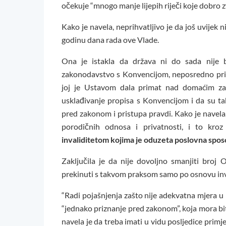
očekuje “mnogo manje lijepih riječi koje dobro z
Kako je navela, neprihvatljivo je da još uvijek 
godinu dana rada ove Vlade.
Ona je istakla da država ni do sada nije 
zakonodavstvo s Konvencijom, neposredno prim
joj je Ustavom dala primat nad domaćim za
usklađivanje propisa s Konvencijom i da su ta
pred zakonom i pristupa pravdi. Kako je navela
porodičnih odnosa i privatnosti, i to kroz 
invaliditetom kojima je oduzeta poslovna spo
Zaključila je da nije dovoljno smanjiti broj
prekinuti s takvom praksom samo po osnovu inva
“Radi pojašnjenja zašto nije adekvatna mjera u n
“jednako priznanje pred zakonom”, koja mora bit
navela je da treba imati u vidu posljedice primj