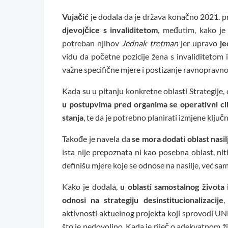
Vujačić
je dodala da je država konačno 2021. p
djevojčice s invaliditetom
, međutim, kako je
potreban njihov
Jednak tretman
jer upravo
je
vidu da početne pozicije žena s invaliditetom 
važne specifične mjere i postizanje ravnopravno
Kada su u pitanju konkretne oblasti Strategije,
u postupvima pred organima se operativni cil
stanja
, te da je potrebno planirati izmjene klju
Takođe je navela da
se mora dodati oblast nasil
ista nije prepoznata ni kao posebna oblast, niti
definišu mjere koje se odnose na nasilje, već sa
Kako je dodala,
u oblasti samostalnog života i
odnosi na strategiju desinstitucionalizacije
,
aktivnosti aktuelnog projekta koji sprovodi UND
što je nedovoljno. Kada je riječ o adekvatnom ži