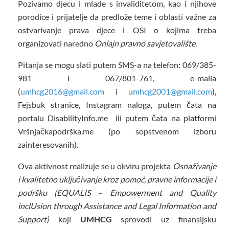
Pozivamo djecu i mlade s invaliditetom, kao i njihove
porodice i prijatelje da predlože teme i oblasti važne za
ostvarivanje prava djece i OSI o kojima treba
organizovati naredno
Onlajn pravno savjetovalište
.
Pitanja se mogu slati putem SMS-a na telefon: 069/385-
981 i 067/801-761, e-maila
(
umhcg2016@gmail.com
i
umhcg2001@gmail.com
),
Fejsbuk stranice, Instagram naloga, putem čata na
portalu DisabilityInfo.me ili putem čata na platformi
Vršnjačkapodrška.me (po sopstvenom izboru
zainteresovanih).
Ova aktivnost realizuje se u okviru projekta
Osnaživanje
i kvalitetno uključivanje kroz pomoć, pravne informacije i
podršku (EQUALIS – Empowerment and Quality
inclUsion through Assistance and Legal Information and
Support)
koji
UMHCG
sprovodi uz finansijsku