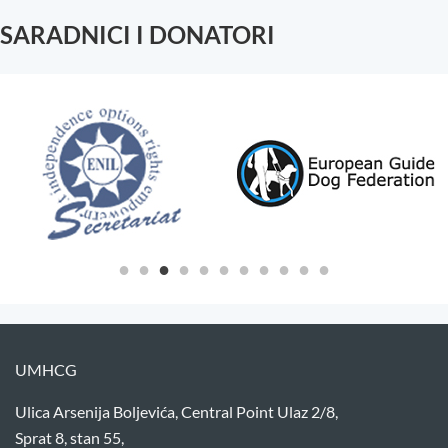
SARADNICI I DONATORI
UMHCG
Ulica Arsenija Boljevića, Central Point Ulaz 2/8,
Sprat 8, stan 55,