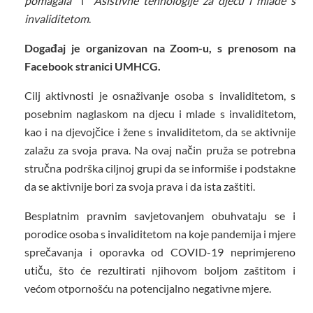
pomagala
i
Asistivne tehnologije za djecu i mlade s
invaliditetom
.
Događaj je organizovan na Zoom-u, s prenosom na
Facebook stranici UMHCG.
Cilj aktivnosti je osnaživanje osoba s invaliditetom, s
posebnim naglaskom na djecu i mlade s invaliditetom,
kao i na djevojčice i žene s invaliditetom, da se aktivnije
zalažu za svoja prava. Na ovaj način pruža se potrebna
stručna podrška ciljnoj grupi da se informiše i podstakne
da se aktivnije bori za svoja prava i da ista zaštiti.
Besplatnim pravnim savjetovanjem obuhvataju se i
porodice osoba s invaliditetom na koje pandemija i mjere
sprečavanja i oporavka od COVID-19 neprimjereno
utiču, što će rezultirati njihovom boljom zaštitom i
većom otpornošću na potencijalno negativne mjere.