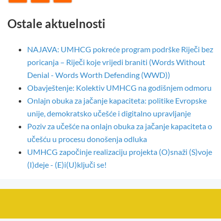
Ostale aktuelnosti
NAJAVA: UMHCG pokreće program podrške Riječi bez
poricanja – Riječi koje vrijedi braniti (Words Without
Denial - Words Worth Defending (WWD))
Obavještenje: Kolektiv UMHCG na godišnjem odmoru
Onlajn obuka za jačanje kapaciteta: politike Evropske
unije, demokratsko učešće i digitalno upravljanje
Poziv za učešće na onlajn obuka za jačanje kapaciteta o
učešću u procesu donošenja odluka
UMHCG započinje realizaciju projekta (O)snaži (S)voje
(I)deje - (E)i(U)ključi se!