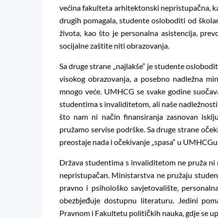
većina fakulteta arhitektonski nepristupačna, k
drugih pomagala, studente osloboditi od školar
života, kao što je personalna asistencija, pr
socijalne zaštite niti obrazovanja.
Sa druge strane „najlakše“ je studente osloboditi
visokog obrazovanja, a posebno nadležna mini
mnogo veće. UMHCG se svake godine suočava 
studentima s invaliditetom, ali naše nadležnost
što nam ni način finansiranja zasnovan iskl
pružamo servise podrške. Sa druge strane očekiv
preostaje nada i očekivanje „spasa“ u UMHCGu
Država studentima s invaliditetom ne pruža ni 
nepristupačan. Ministarstva ne pružaju student
pravno i psihološko savjetovalište, personalna 
obezbjeđuje dostupnu literaturu. Jedini poma
Pravnom i Fakultetu političkih nauka, gdje se up