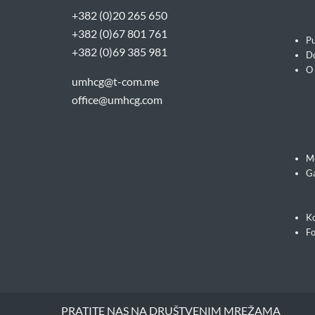
+382 (0)20 265 650
+382 (0)67 801 761
Pu
+382 (0)69 385 981
Do
O
umhcg@t-com.me
office@umhcg.com
M
Ga
Ko
F
PRATITE NAS NA DRUŠTVENIM MREŽAMA