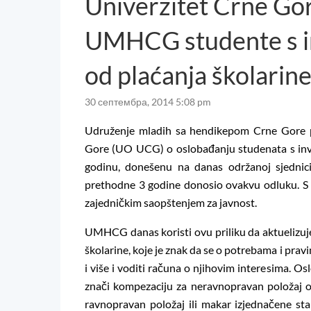
Univerzitet Crne Gor
UMHCG studente s in
od plaćanja školarin
30 септембра, 2014 5:08 pm
Udruženje mladih sa hendikepom Crne Gore 
Gore (UO UCG) o oslobađanju studenata s inva
godinu, donešenu na danas održanoj sjedni
prethodne 3 godine donosio ovakvu odluku. S 
zajedničkim saopštenjem za javnost.
UMHCG danas koristi ovu priliku da aktuelizu
školarine, koje je znak da se o potrebama i prav
i više i voditi računa o njihovim interesima. O
znači kompezaciju za neravnopravan položaj os
ravnopravan položaj ili makar izjednačene sta