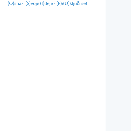
(O)snaži (S)voje (I)deje - (E)i(U)ključi se!