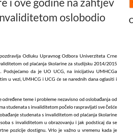
e i ove godine na zahtjev
validitetom oslobodio
O
e
pozdravlja Odluku Upravnog Odbora Univerziteta Crne
liditetom od plaćanja školarine za studijsku 2014/2015
ci. Podsjećamo da je UO UCG, na inicijativu UMHCGa
tim u vezi, UMHCG i UCG će se narednih dana oglasiti i
je određene teme i probleme nezavisno od oslobađanja od
ima studenata s invaliditetom počelo raspravljati sve češće
slobađanje studenata s invaliditetom od plaćanja školarine
oba s invaliditetom u obrazovanju i jak podsticaj da se
rtne pozicije dostignu. Vrlo je važno u vremenu kada je