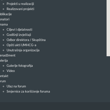
Projekti u realizaciji
Realizovani projekti
blikacije
natori
 nama
Ciljevi i djelatnosti
Godišnji izvještaji
Odbor direktora / Skupština
Opšti akti UMHCG-a
Unutrašnja organizacija
enadžment
lerija
Galerije fotografija
Video
ntakt
orum
Ulaz na forum
Smjernice za korišćenje foruma