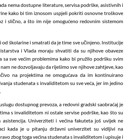
ada nema dostupne literature, servisa podrške, asistivnih i
ine kako bi tim iznosom uspjeli pokriti osnovne troškove
evoz i slično, a što im nije omogućeno redovnim sistemom
 od školarine i smatrati da je time sve učinjeno. Institucije
starstva i Vlada moraju shvatiti da su njihove obaveze
sa sve većim problemima kako bi pružilo podršku svim
i nam ne dozvoljavaju da riješimo sve njihove zahtjeve, kao
jučivo na projektima ne omogućava da im kontinuirano
anja studenata s invaliditetom su sve veća, jer im jedino
.
uslugu dostupnog prevoza, a redovni gradski saobraćaj je
ima s invaliditetom ni ostale servise podrške, kao što su
asistencija. Univerziteti i većina fakuteta još uvijek ne
ci kada je u pitanju državni univerzitet su vidljivi na
ravo zbog toga većina studenata s invaliditetom i upisuje i