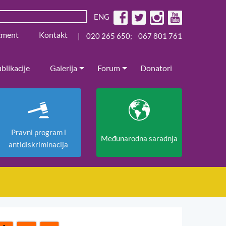
ENG
žment
Kontakt
|
020 265 650
;
067 801 761
blikacije
Galerija
Forum
Donatori
Pravni program i
Međunarodna saradnja
antidiskriminacija