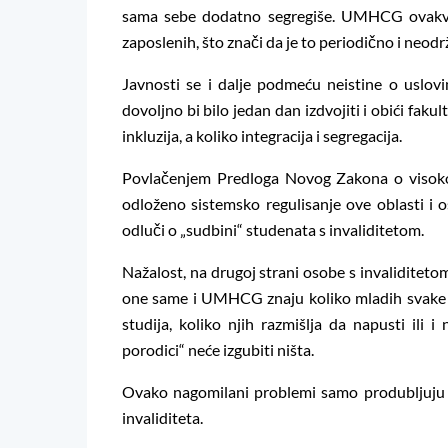
sama sebe dodatno segregiše. UMHCG ovakve u
zaposlenih, što znači da je to periodično i neodr
Javnosti se i dalje podmeću neistine o uslovi
dovoljno bi bilo jedan dan izdvojiti i obići faku
inkluzija, a koliko integracija i segregacija.
Povlačenjem Predloga Novog Zakona o visoko
odloženo sistemsko regulisanje ove oblasti i o
odluči o „sudbini“ studenata s invaliditetom.
Nažalost, na drugoj strani osobe s invaliditet
one same i UMHCG znaju koliko mladih svake 
studija, koliko njih razmišlja da napusti ili 
porodici“ neće izgubiti ništa.
Ovako nagomilani problemi samo produbljuju ja
invaliditeta.