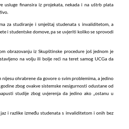
sluge finansira iz projekata, nekada i na uštrb plata
živo.
ma za studiranje i smještaj studenata s invaliditetom, a
ltete i studentske domove, pa se uvjeriti koliko se sprovodi
m obrazovanju iz Skupštinske procedure još jednom je
stavljeno na volju ili bolje reći na teret samog UCGa da
om nijesu ohrabrene da govore o svim problemima, a jedino
godine zbog ovakve sistemske nesigurnosti odustane od
i napusti studije zbog uvjerenja da jedino ako „ostanu u
z i razlike između studenata s invaliditetom i onih bez