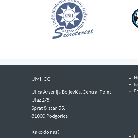
Na
UMHCG
Id
Pr
Ulica Arsenija Boljevića, Central Point
Ulaz 2/8,
Sprat 8, stan 55,
81000 Podgorica
Kako do nas?
Pr