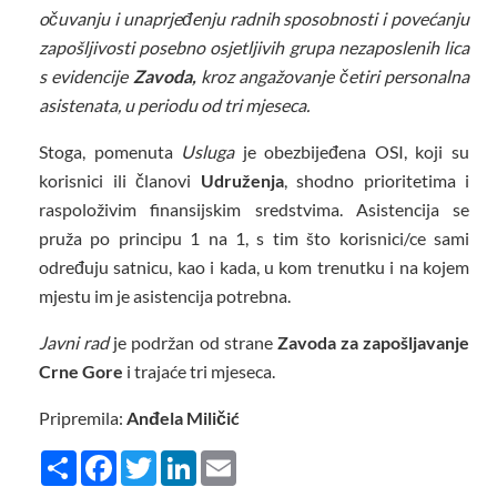
očuvanju i unaprjeđenju radnih sposobnosti i povećanju
zapošljivosti posebno osjetljivih grupa nezaposlenih lica
s evidencije
Zavoda,
kroz angažovanje četiri personalna
asistenata, u periodu od tri mjeseca.
Stoga, pomenuta
Usluga
je obezbijeđena OSI, koji su
korisnici ili članovi
Udruženja
, shodno prioritetima i
raspoloživim finansijskim sredstvima. Asistencija se
pruža po principu 1 na 1, s tim što korisnici/ce sami
određuju satnicu, kao i kada, u kom trenutku i na kojem
mjestu im je asistencija potrebna.
Javni rad
je podržan od strane
Zavoda za zapošljavanje
Crne Gore
i trajaće tri mjeseca.
Pripremila:
Anđela Miličić
Share
Facebook
Twitter
LinkedIn
Email