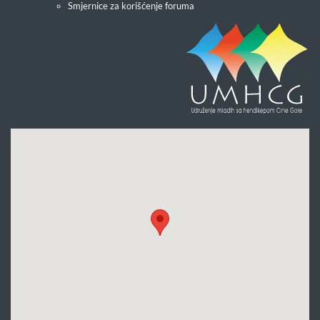
Smjernice za korišćenje foruma