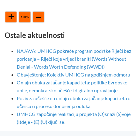
Ostale aktuelnosti
NAJAVA: UMHCG pokreće program podrške Riječi bez
poricanja – Riječi koje vrijedi braniti (Words Without
Denial - Words Worth Defending (WWD))
Obavještenje: Kolektiv UMHCG na godišnjem odmoru
Onlajn obuka za jačanje kapaciteta: politike Evropske
unije, demokratsko učešće i digitalno upravljanje
Poziv za učešće na onlajn obuka za jačanje kapaciteta o
učešću u procesu donošenja odluka
UMHCG započinje realizaciju projekta (O)snaži (S)voje
(I)deje - (E)i(U)ključi se!