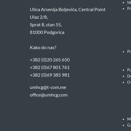
Id
Pr
Ulica Arsenija Boljevića, Central Point
Ulaz 2/8,
Sprat 8, stan 55,
81000 Podgorica
Kako do nas?
Pr
+382 (0)20 265 650
+382 (0)67 801 761
Pu
+382 (0)69 385 981
Do
O
umhcg@t-com.me
office@umhcg.com
M
Ga