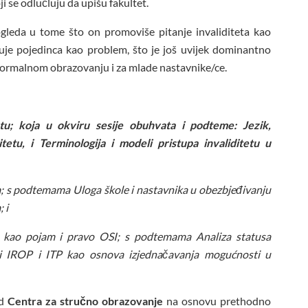
i se odlučluju da upišu fakultet.
leda u tome što on promoviše pitanje invaliditeta kao
zuje pojedinca kao problem, što je još uvijek dominantno
 formalnom obrazovanju i za mlade nastavnike/ce.
tetu; koja u okviru sesije obuhvata i podteme: Jezik,
itetu, i Terminologija i modeli pristupa invaliditetu u
;
s podtemama Uloga škole i nastavnika u obezbjeđivanju
; i
je kao pojam i pravo OSI
; s podtemama Analiza statusa
 i IROP i ITP kao osnova izjednačavanja mogućnosti u
od
Centra za stručno obrazovanje
na osnovu prethodno