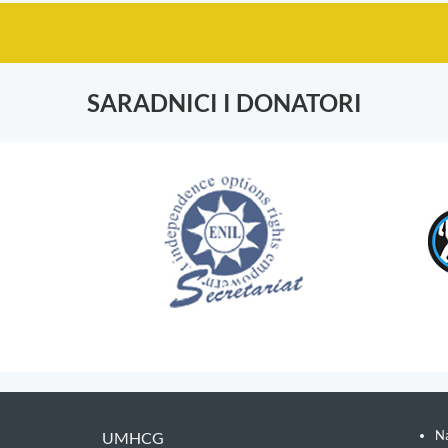
SARADNICI I DONATORI
Na
UMHCG