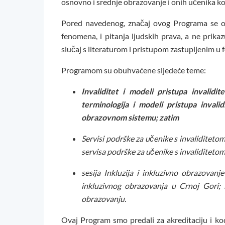
osnovno i srednje obrazovanje i onih učenika koj
Pored navedenog, značaj ovog Programa se og
fenomena, i pitanja ljudskih prava, a ne prika
slučaj s literaturom i pristupom zastupljenim u
Programom su obuhvaćene sljedeće teme:
Invaliditet i modeli pristupa invalidi
terminologija i modeli pristupa invalid
obrazovnom sistemu; zatim
Servisi podrške za učenike s invaliditetom
servisa podrške za učenike s invaliditetom
sesija
Inkluzija i inkluzivno obrazovan
inkluzivnog obrazovanja u Crnoj Gori;
obrazovanju.
Ovaj Program smo predali za akreditaciju i k