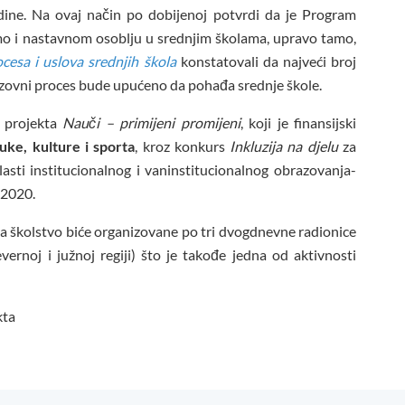
dine. Na ovaj način po dobijenoj potvrdi da je Program
o i nastavnom osoblju u srednjim školama, upravo tamo,
esa i uslova srednjih škola
konstatovali da najveći broj
azovni proces bude upućeno da pohađa srednje škole.
u projekta
Nauči – primijeni promijeni
, koji je finansijski
uke, kulture i sporta
, kroz konkurs
Inkluzija na djelu
za
sti institucionalnog i vaninstitucionalnog obrazovanja-
 2020.
 školstvo biće organizovane po tri dvogdnevne radionice
vernoj i južnoj regiji) što je takođe jedna od aktivnosti
kta