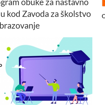
ram obuke za nastavno
ju kod Zavoda za školstvo
O
obrazovanje