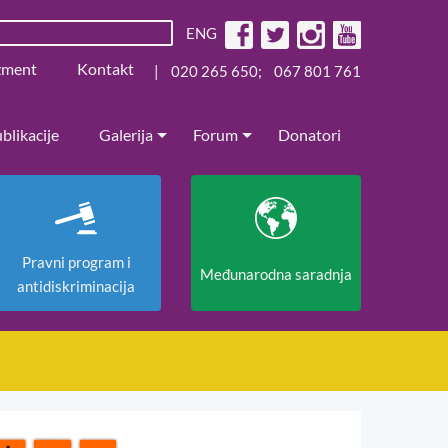
ENG
žment
Kontakt
|
020 265 650
;
067 801 761
blikacije
Galerija
Forum
Donatori
Pravni program i
Međunarodna saradnja
antidiskriminacija