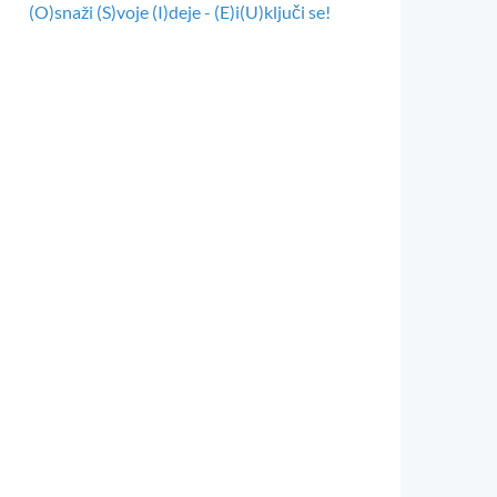
(O)snaži (S)voje (I)deje - (E)i(U)ključi se!