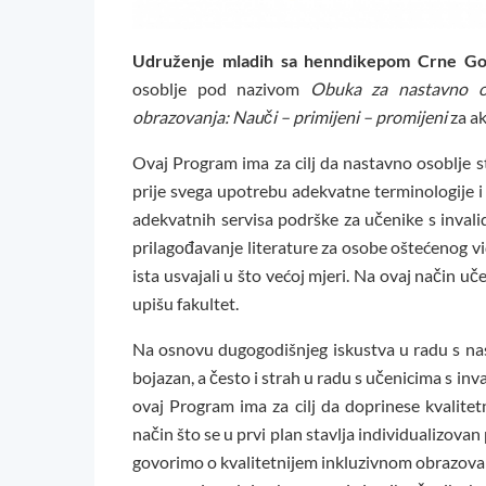
Udruženje mladih sa henndikepom Crne Go
osoblje pod nazivom
Obuka za nastavno os
obrazovanja: Nauči – primijeni – promijeni
za a
Ovaj Program ima za cilj da nastavno osoblje 
prije svega upotrebu adekvatne terminologije i 
adekvatnih servisa podrške za učenike s invali
prilagođavanje literature za osobe oštećenog vida
ista usvajali u što većoj mjeri. Na ovaj način u
upišu fakultet.
Na osnovu dugogodišnjeg iskustva u radu s n
bojazan, a često i strah u radu s učenicima s inv
ovaj Program ima za cilj da doprinese kvalitet
način što se u prvi plan stavlja individualizovan
govorimo o kvalitetnijem inkluzivnom obrazovanj