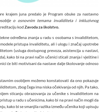
r
e krajem juna predalo je Program obuke za nastavno
oblje o osnovnim temama invaliditeta i inkluzivnog
kreditaciju kod
Zavoda za školstvo.
stekne određena znanja u radu s osobama s invaliditetom,
modele pristupa invaliditetu, ali i ulogu i značaj upotrebe
ditetom (usluga dostupnog prevoza, asistencija u nastavi,
), kako bi na pravi način učenici sticali znanja i vještine i
čenici će biti motivisani da nastave dalje školovanje odnoso
astavnim osobljem možemo konstatovati da ono pokazuje
aliditetom, zbog čega ima niska očekivanja od njih. Pa tako,
nijem sticanju obrazovanja za učenike s invaliditetom na
 pristup u radu s učenicima, kako bi na pravi način mogli da
u, kako bi se smanjila razlika između učenika koji upisuju