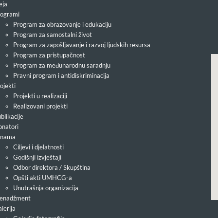
eja
ogrami
Program za obrazovanje i edukaciju
Program za samostalni život
Program za zapošljavanje i razvoj ljudskih resursa
Program za pristupačnost
Program za međunarodnu saradnju
Pravni program i antidiskriminacija
ojekti
Projekti u realizaciji
Realizovani projekti
blikacije
natori
 nama
Ciljevi i djelatnosti
Godišnji izvještaji
Odbor direktora / Skupština
Opšti akti UMHCG-a
Unutrašnja organizacija
enadžment
lerija