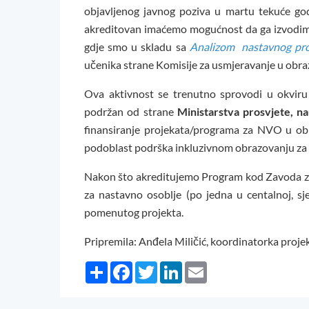
objavljenog javnog poziva u martu tekuće go
akreditovan imaćemo mogućnost da ga izvodim
gdje smo u skladu sa
Analizom nastavnog proc
učenika strane Komisije za usmjeravanje u obr
Ova aktivnost se trenutno sprovodi u okvir
podržan od strane
Ministarstva prosvjete, na
finansiranje projekata/programa za NVO u obla
podoblast podrška inkluzivnom obrazovanju za
Nakon što akreditujemo Program kod Zavoda za
za nastavno osoblje (po jedna u centalnoj, sje
pomenutog projekta.
Pripremila: Anđela Miličić, koordinatorka proje
Share
Facebook
Twitter
LinkedIn
Email