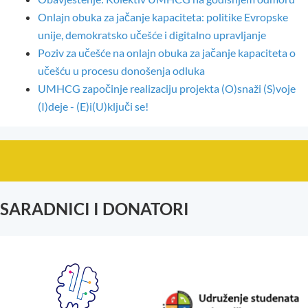
Onlajn obuka za jačanje kapaciteta: politike Evropske
unije, demokratsko učešće i digitalno upravljanje
Poziv za učešće na onlajn obuka za jačanje kapaciteta o
učešću u procesu donošenja odluka
UMHCG započinje realizaciju projekta (O)snaži (S)voje
(I)deje - (E)i(U)ključi se!
SARADNICI I DONATORI