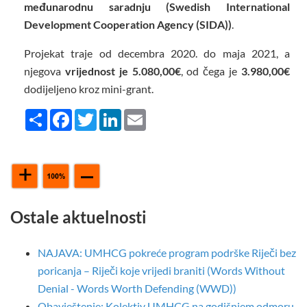
međunarodnu saradnju (Swedish International
Development Cooperation Agency (SIDA))
.
Projekat traje od decembra 2020. do maja 2021, a
njegova
vrijednost je 5.080,00€
, od čega je
3.980,00€
dodijeljeno kroz mini-grant.
Share
Facebook
Twitter
LinkedIn
Email
Ostale aktuelnosti
NAJAVA: UMHCG pokreće program podrške Riječi bez
poricanja – Riječi koje vrijedi braniti (Words Without
Denial - Words Worth Defending (WWD))
Obavještenje: Kolektiv UMHCG na godišnjem odmoru