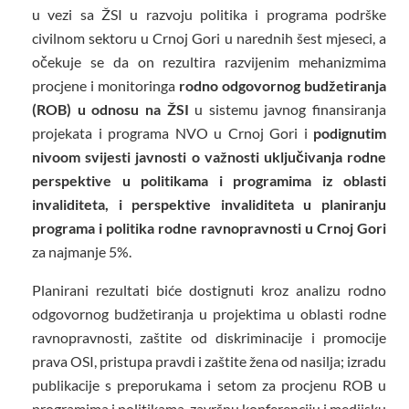
u vezi sa ŽSI u razvoju politika i programa podrške
civilnom sektoru u Crnoj Gori u narednih šest mjeseci, a
očekuje se da on rezultira razvijenim mehanizmima
procjene i monitoringa
rodno odgovornog budžetiranja
(ROB) u odnosu na ŽSI
u sistemu javnog finansiranja
projekata i programa NVO u Crnoj Gori i
podignutim
nivoom svijesti javnosti o važnosti uključivanja rodne
perspektive u politikama i programima iz oblasti
invaliditeta, i perspektive invaliditeta u planiranju
programa i politika rodne ravnopravnosti u Crnoj Gori
za najmanje 5%.
Planirani rezultati biće dostignuti kroz analizu rodno
odgovornog budžetiranja u projektima u oblasti rodne
ravnopravnosti, zaštite od diskriminacije i promocije
prava OSI, pristupa pravdi i zaštite žena od nasilja; izradu
publikacije s preporukama i setom za procjenu ROB u
programima i politikama, završnu konferenciju i medijsku