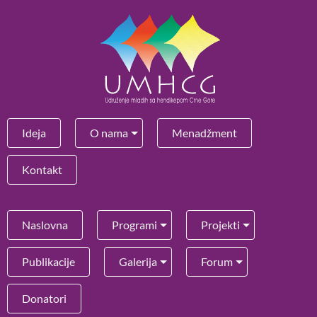
Ideja
O nama
Menadžment
Kontakt
Naslovna
Programi
Projekti
Publikacije
Galerija
Forum
Donatori