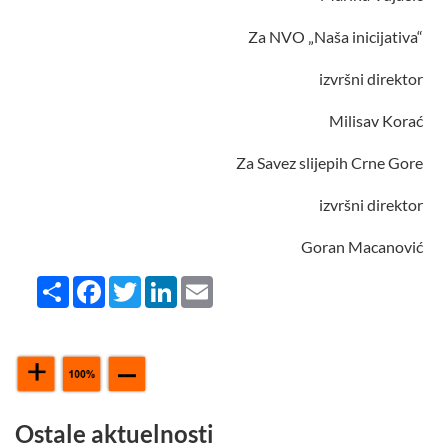
Za NVO „Naša inicijativa“
izvršni direktor
Milisav Korać
Za Savez slijepih Crne Gore
izvršni direktor
Goran Macanović
Share
Facebook
Twitter
LinkedIn
Email
Ostale aktuelnosti