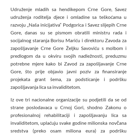
Udruženje mladih sa hendikepom Crne Gore, Savez
udruženja roditelja djece i omladine sa teškoćama u
razvoju „Naša inicijativa“ Podgorica i Savez slijepih Crne
Gore, danas su se pismom obratili ministru rada i
socijalnog staranja Borisu Mariću i direktoru Zavoda za
zapošljavanje Crne Gore Željku Savoviću s molbom i
predlogom da u okviru svojih nadležnosti, preduzmu
potrebne mjere kako bi Zavod za zapošljavanje Crne
Gore, što prije objavio javni poziv za finansiranje
projekata grant šema, za podsticanje i podršku
zapošljavanja lica sa invaliditetom.
Iz ove tri nacionalne organizacije su podjetili da se od
strane poslodavaca u Crnoj Gori, shodno Zakonu o
profesionalnoj rehabilitaciji i zapošljavanju lica sa
invaliditetom, uplaćuju svake godine milionska novčana
sredstva (preko osam miliona eura) za podršku