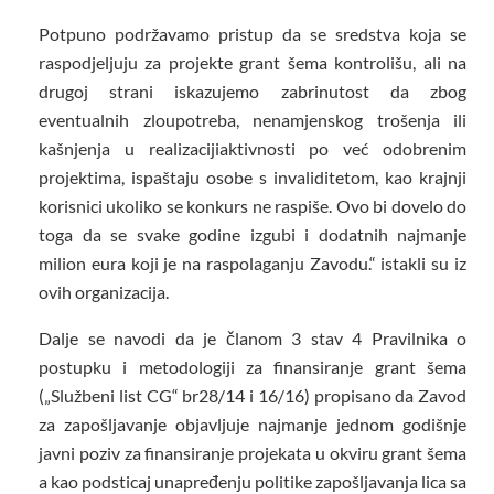
Potpuno podržavamo pristup da se sredstva koja se
raspodjeljuju za projekte grant šema kontrolišu, ali na
drugoj strani iskazujemo zabrinutost da zbog
eventualnih zloupotreba, nenamjenskog trošenja ili
kašnjenja u realizacijiaktivnosti po već odobrenim
projektima, ispaštaju osobe s invaliditetom, kao krajnji
korisnici ukoliko se konkurs ne raspiše. Ovo bi dovelo do
toga da se svake godine izgubi i dodatnih najmanje
milion eura koji je na raspolaganju Zavodu.“ istakli su iz
ovih organizacija.
Dalje se navodi da je članom 3 stav 4 Pravilnika o
postupku i metodologiji za finansiranje grant šema
(„Službeni list CG“ br28/14 i 16/16) propisano da Zavod
za zapošljavanje objavljuje najmanje jednom godišnje
javni poziv za finansiranje projekata u okviru grant šema
a kao podsticaj unapređenju politike zapošljavanja lica sa