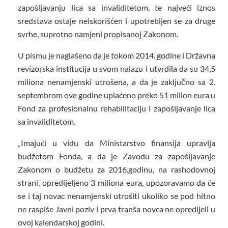
zapošljavanju lica sa invaliditetom, te najveći iznos
sredstava ostaje neiskorišćen i upotrebljen se za druge
svrhe, suprotno namjeni propisanoj Zakonom.
U pismu je naglašeno da je tokom 2014. godine i Državna
revizorska institucija u svom nalazu i utvrdila da su 34,5
miliona nenamjenski utrošena, a da je zaključno sa 2.
septembrom ove godine uplaćeno preko 51 milion eura u
Fond za profesionalnu rehabilitaciju i zapošljavanje lica
sa invaliditetom.
„Imajući u vidu da Ministarstvo finansija upravlja
budžetom Fonda, a da je Zavodu za zapošljavanje
Zakonom o budžetu za 2016.godinu, na rashodovnoj
strani, opredijeljeno 3 miliona eura, upozoravamo da će
se i taj novac nenamjenski utrošiti ukoliko se pod hitno
ne raspiše Javni poziv i prva tranša novca ne opredijeli u
ovoj kalendarskoj godini.