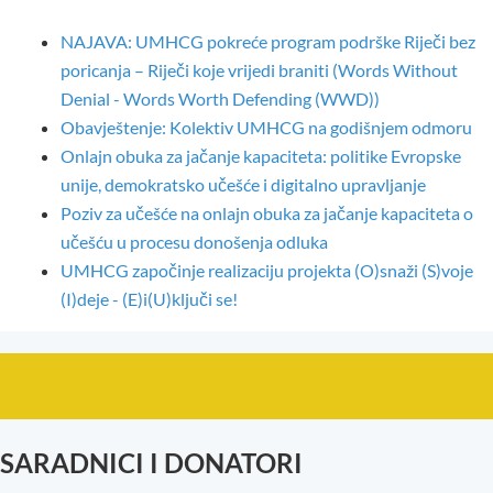
NAJAVA: UMHCG pokreće program podrške Riječi bez
poricanja – Riječi koje vrijedi braniti (Words Without
Denial - Words Worth Defending (WWD))
Obavještenje: Kolektiv UMHCG na godišnjem odmoru
Onlajn obuka za jačanje kapaciteta: politike Evropske
unije, demokratsko učešće i digitalno upravljanje
Poziv za učešće na onlajn obuka za jačanje kapaciteta o
učešću u procesu donošenja odluka
UMHCG započinje realizaciju projekta (O)snaži (S)voje
(I)deje - (E)i(U)ključi se!
SARADNICI I DONATORI