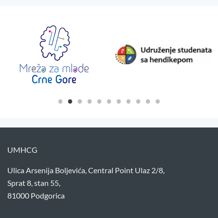
UMHCG
Ulica Arsenija Boljevića, Central Point Ulaz 2/8,
Sprat 8, stan 55,
81000 Podgorica