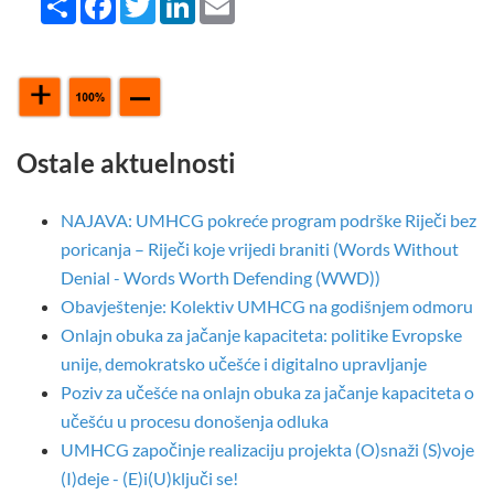
Ostale aktuelnosti
NAJAVA: UMHCG pokreće program podrške Riječi bez
poricanja – Riječi koje vrijedi braniti (Words Without
Denial - Words Worth Defending (WWD))
Obavještenje: Kolektiv UMHCG na godišnjem odmoru
Onlajn obuka za jačanje kapaciteta: politike Evropske
unije, demokratsko učešće i digitalno upravljanje
Poziv za učešće na onlajn obuka za jačanje kapaciteta o
učešću u procesu donošenja odluka
UMHCG započinje realizaciju projekta (O)snaži (S)voje
(I)deje - (E)i(U)ključi se!