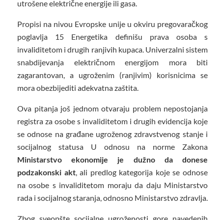
utrošene električne energije ili gasa.
Propisi na nivou Evropske unije u okviru pregovaračkog
poglavlja 15 Energetika definišu prava osoba s
invaliditetom i drugih ranjivih kupaca. Univerzalni sistem
snabdijevanja električnom energijom mora biti
zagarantovan, a ugroženim (ranjivim) korisnicima se
mora obezbijediti adekvatna zaštita.
Ova pitanja još jednom otvaraju problem nepostojanja
registra za osobe s invaliditetom i drugih evidencija koje
se odnose na građane ugroženog zdravstvenog stanje i
socijalnog statusa U odnosu na norme Zakona
Ministarstvo ekonomije je dužno da donese
podzakonski akt
, ali predlog kategorija koje se odnose
na osobe s invaliditetom moraju da daju Ministarstvo
rada i socijalnog staranja, odnosno Ministarstvo zdravlja.
Zbog sveopšte socijalne ugroženosti gore navedenih