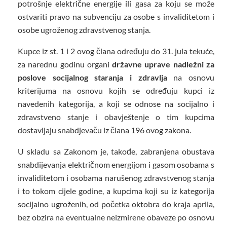
potrošnje električne energije ili gasa za koju se može
ostvariti pravo na subvenciju za osobe s invaliditetom i
osobe ugroženog zdravstvenog stanja.
Kupce iz st. 1 i 2 ovog člana određuju do 31. jula tekuće,
za narednu godinu organi
državne uprave nadležni za
poslove socijalnog staranja i zdravlja
na osnovu
kriterijuma na osnovu kojih se određuju kupci iz
navedenih kategorija, a koji se odnose na socijalno i
zdravstveno stanje i obavještenje o tim kupcima
dostavljaju snabdjevaču iz člana 196 ovog zakona.
U skladu sa Zakonom je, takođe, zabranjena obustava
snabdijevanja električnom energijom i gasom osobama s
invaliditetom i osobama narušenog zdravstvenog stanja
i to tokom cijele godine, a kupcima koji su iz kategorija
socijalno ugroženih, od početka oktobra do kraja aprila,
bez obzira na eventualne neizmirene obaveze po osnovu