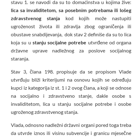
stavu 1. se navodi da su to domaćinstva u kojima žive:
lica sa invaliditetom, sa posebnim potrebama ili lošeg
zdravstvenog stanja
kod kojih može nastupiti
ugroženost života ili zdravlja zbog ograničenja ili
obustave snabdijevanja, dok stav 2 definiše da su to lica
koja su u
stanju socijalne potrebe
utvrđene od organa
državne uprave nadležnog za poslove socijalnog
staranja.
Stav 3, člana 198. propisuje da se propisom Vlade
utvrđuju bliži kriterijumi na osnovu kojih se određuju
kupci iz kategorija iz st. 1 i 2 ovog člana, a koji se odnose
na socijalno i zdravstveno stanje, dakle osobe s
invaliditetom, lica u stanju socijalne potrebe i osobe
ugroženog zdravstvenog stanja.
Vlada, odnosno nadležni državni organi pored toga treba
da utvrde iznos ili visinu subvencije i granicu mjesečne