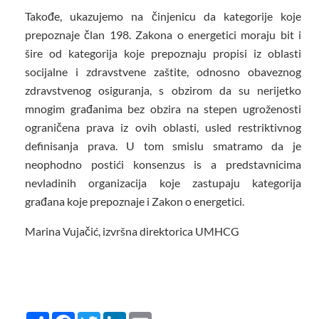
Takođe, ukazujemo na činjenicu da kategorije koje
prepoznaje član 198. Zakona o energetici moraju bit i
šire od kategorija koje prepoznaju propisi iz oblasti
socijalne i zdravstvene zaštite, odnosno obaveznog
zdravstvenog osiguranja, s obzirom da su nerijetko
mnogim građanima bez obzira na stepen ugroženosti
ograničena prava iz ovih oblasti, usled restriktivnog
definisanja prava. U tom smislu smatramo da je
neophodno postići konsenzus is a predstavnicima
nevladinih organizacija koje zastupaju kategorija
građana koje prepoznaje i Zakon o energetici.
Marina Vujačić, izvršna direktorica UMHCG
Share
Facebook
Twitter
LinkedIn
Email