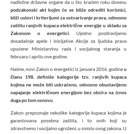
nadležne državne organe da u što kraćem roku donesu
podzakonski akt kojim će se bliže odrediti korisnici,
bliži uslovi i kriterijumi za ostvarivanje prava, odnosno
zaštitu ranjivih kupaca električne energije u skladu sa
Zakonom o energetici
. Ujedno pozdravljamo
dosadašnje apele i inicijative Akcije za ljudska prava
upućene Ministarstvu rada i socijalnog staranja u
februaru i aprilu ove godine.
Naime, novi Zakon o energetici iz januara 2016. godine
u
članu 198. definiše kategorije tzv. ranjivih kupaca
kojima ne može biti uskraćeno, odnosno obustavljeno
napajanje električnom energijom bez obzira na iznos
duga po tom osnovu
.
Zakon prepoznaje nekolike kategorije kupaca kojima je
garantovana posebna zaštita, i to onih koji su
zdravstveno i socijalno ugroženi, u smislu ovog zakona. U