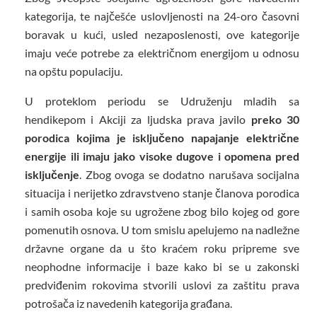
kategorija, te najčešće uslovljenosti na 24-oro časovni
boravak u kući, usled nezaposlenosti, ove kategorije
imaju veće potrebe za električnom energijom u odnosu
na opštu populaciju.
U proteklom periodu se Udruženju mladih sa
hendikepom i Akciji za ljudska prava javilo
preko 30
porodica kojima je isključeno napajanje električne
energije ili imaju jako visoke dugove i opomena pred
isključenje
. Zbog ovoga se dodatno narušava socijalna
situacija i nerijetko zdravstveno stanje članova porodica
i samih osoba koje su ugrožene zbog bilo kojeg od gore
pomenutih osnova. U tom smislu apelujemo na nadležne
državne organe da u što kraćem roku pripreme sve
neophodne informacije i baze kako bi se u zakonski
predviđenim rokovima stvorili uslovi za zaštitu prava
potrošača iz navedenih kategorija građana.