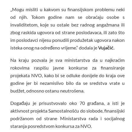
„Mogu misliti u kakvom su finansijskom problemu neki
od njih. Tokom godine nam se obraćaju osobe s
invaliditetom, koje su ostale bez radnog angažmana ili
zbog raskida ugovora od strane poslodavaca, ili zato što
im poslodavci nijesu ponudili produžetak ugovora nakon
isteka onog na određeno vrijeme.“ dodala je
Vujačić.
Na kraju pozvala je sva ministarstva da u najkraćim
rokovima raspišu javne konkurse za finansiranje
projekata NVO, kako bi se odluke donijele do kraja ove
godine jer bi nezamislivo bilo da se sredstva vrate u
budžet, odnosno ostanu neutrošena.
Događaju je prisustvovalo oko 70 građana, a isti je
aktivnost projekta Samostalnošću do slobode, finansijski
podržanom od strane Ministarstva rada i socijalnog
staranja posredstvom konkursa za NVO.