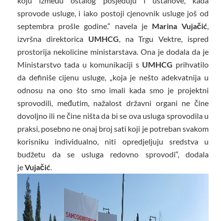
koju između ostalog posjeduju i ustanove, kada
sprovode usluge, i iako postoji cjenovnik usluge još od
septembra prošle godine.“ navela je
Marina Vujačić
,
izvršna direktorica
UMHCG
, na Trgu Vektre, ispred
prostorija nekolicine ministarstava. Ona je dodala da je
Ministarstvo tada u komunikaciji s
UMHCG
prihvatilo
da definiše cijenu usluge, „koja je nešto adekvatnija u
odnosu na ono što smo imali kada smo je projektni
sprovodili, međutim, nažalost državni organi ne čine
dovoljno ili ne čine ništa da bi se ova usluga sprovodila u
praksi, posebno ne onaj broj sati koji je potreban svakom
korisniku individualno, niti opredjeljuju sredstva u
budžetu da se usluga redovno sprovodi“, dodala
je
Vujačić
.