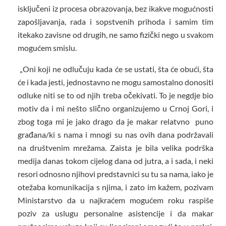
isključeni iz procesa obrazovanja, bez ikakve mogućnosti
zapošljavanja, rada i sopstvenih prihoda i samim tim
itekako zavisne od drugih, ne samo fizički nego u svakom
mogućem smislu.
„Oni koji ne odlučuju kada će se ustati, šta će obući, šta
će i kada jesti, jednostavno ne mogu samostalno donositi
odluke niti se to od njih treba očekivati. To je negdje bio
motiv da i mi nešto slično organizujemo u Crnoj Gori, i
zbog toga mi je jako drago da je makar relatvno puno
građana/ki s nama i mnogi su nas ovih dana podržavali
na društvenim mrežama. Zaista je bila velika podrška
medija danas tokom cijelog dana od jutra, a i sada, i neki
resori odnosno njihovi predstavnici su tu sa nama, iako je
otežaba komunikacija s njima, i zato im kažem, pozivam
Ministarstvo da u najkraćem mogućem roku raspiše
poziv za uslugu personalne asistencije i da makar