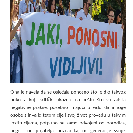
Ona je navela da se osjećala ponosno što je dio takvog
pokreta koji kritički ukazuje na nešto što su zaista
negativne prakse, posebno imajući u vidu da mnoge
osobe s invaliditetom cijeli svoj život provedu u takvim
institucijama, potpuno ne samo odvojeni od porodica,
nego i od prijatelja, poznanika, od generacije svoje,