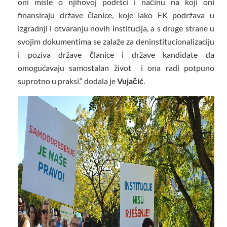
oni misle o njihovoj podršci i načinu na koji oni
finansiraju države članice, koje iako EK podržava u
izgradnji i otvaranju novih institucija, a s druge strane u
svojim dokumentima se zalaže za deninstitucionalizaciju
i poziva države članice i države kandidate da
omogućavaju samostalan život i ona radi potpuno
suprotno u praksi.“ dodala je
Vujačić
.