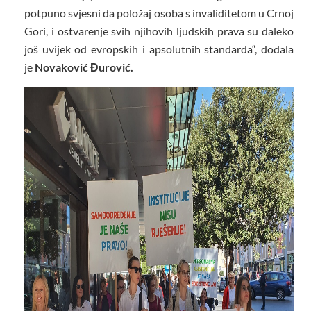
potpuno svjesni da položaj osoba s invaliditetom u Crnoj
Gori, i ostvarenje svih njihovih ljudskih prava su daleko
još uvijek od evropskih i apsolutnih standarda“, dodala
je
Novaković Đurović.