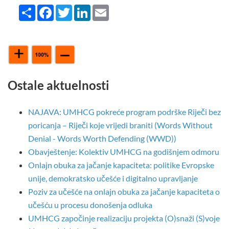
Share
Facebook
Twitter
LinkedIn
Email
Ostale aktuelnosti
NAJAVA: UMHCG pokreće program podrške Riječi bez
poricanja – Riječi koje vrijedi braniti (Words Without
Denial - Words Worth Defending (WWD))
Obavještenje: Kolektiv UMHCG na godišnjem odmoru
Onlajn obuka za jačanje kapaciteta: politike Evropske
unije, demokratsko učešće i digitalno upravljanje
Poziv za učešće na onlajn obuka za jačanje kapaciteta o
učešću u procesu donošenja odluka
UMHCG započinje realizaciju projekta (O)snaži (S)voje