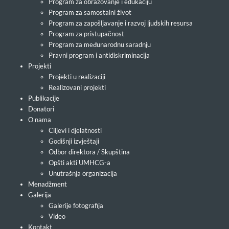
Program za obrazovanje i edukaciju
Program za samostalni život
Program za zapošljavanje i razvoj ljudskih resursa
Program za pristupačnost
Program za međunarodnu saradnju
Pravni program i antidiskriminacija
Projekti
Projekti u realizaciji
Realizovani projekti
Publikacije
Donatori
O nama
Ciljevi i djelatnosti
Godišnji izvještaji
Odbor direktora / Skupština
Opšti akti UMHCG-a
Unutrašnja organizacija
Menadžment
Galerija
Galerije fotografija
Video
Kontakt