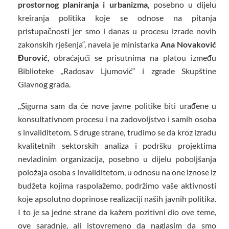
prostornog planiranja i urbanizma
, posebno u dijelu
kreiranja politika koje se odnose na pitanja
pristupačnosti jer smo i danas u procesu izrade novih
zakonskih rješenja“, navela je ministarka
Ana Novaković
Đurović
, obraćajući se prisutnima na platou između
Biblioteke ,,Radosav Ljumović“ i zgrade Skupštine
Glavnog grada.
,,Sigurna sam da će nove javne politike biti urađene u
konsultativnom procesu i na zadovoljstvo i samih osoba
s invaliditetom. S druge strane, trudimo se da kroz izradu
kvalitetnih sektorskih analiza i podršku projektima
nevladinim organizacija, posebno u dijelu poboljšanja
položaja osoba s invaliditetom, u odnosu na one iznose iz
budžeta kojima raspolažemo, podržimo vaše aktivnosti
koje apsolutno doprinose realizaciji naših javnih politika.
I to je sa jedne strane da kažem pozitivni dio ove teme,
ove saradnje, ali istovremeno da naglasim da smo