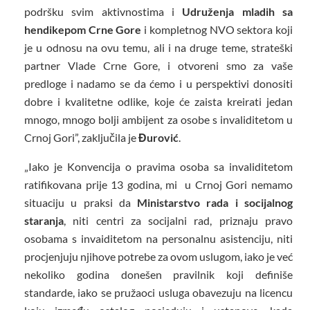
podršku svim aktivnostima i
Udruženja mladih sa
hendikepom Crne Gore
i kompletnog NVO sektora koji
je u odnosu na ovu temu, ali i na druge teme, strateški
partner Vlade Crne Gore, i otvoreni smo za vaše
predloge i nadamo se da ćemo i u perspektivi donositi
dobre i kvalitetne odlike, koje će zaista kreirati jedan
mnogo, mnogo bolji ambijent za osobe s invaliditetom u
Crnoj Gori”, zaključila je
Đurović
.
„Iako je Konvencija o pravima osoba sa invaliditetom
ratifikovana prije 13 godina, mi u Crnoj Gori nemamo
situaciju u praksi da
Ministarstvo rada i socijalnog
staranja
, niti centri za socijalni rad, priznaju pravo
osobama s invaiditetom na personalnu asistenciju, niti
procjenjuju njihove potrebe za ovom uslugom, iako je već
nekoliko godina donešen pravilnik koji definiše
standarde, iako se pružaoci usluga obavezuju na licencu