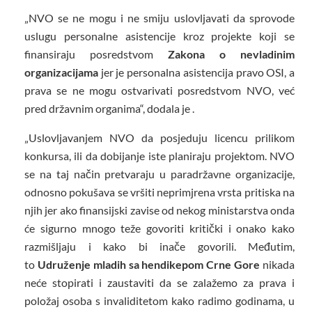
„NVO se ne mogu i ne smiju uslovljavati da sprovode
uslugu personalne asistencije kroz projekte koji se
finansiraju posredstvom
Zakona o nevladinim
organizacijama
jer je personalna asistencija pravo OSI, a
prava se ne mogu ostvarivati posredstvom NVO, već
pred državnim organima“, dodala je .
„Uslovljavanjem NVO da posjeduju licencu prilikom
konkursa, ili da dobijanje iste planiraju projektom. NVO
se na taj način pretvaraju u paradržavne organizacije,
odnosno pokušava se vršiti neprimjrena vrsta pritiska na
njih jer ako finansijski zavise od nekog ministarstva onda
će sigurno mnogo teže govoriti kritički i onako kako
razmišljaju i kako bi inače govorili. Međutim,
to
Udruženje mladih sa hendikepom Crne Gore
nikada
neće stopirati i zaustaviti da se zalažemo za prava i
položaj osoba s invaliditetom kako radimo godinama, u