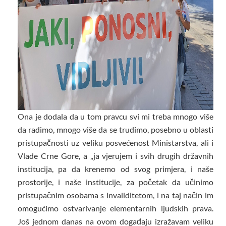
Ona je dodala da u tom pravcu svi mi treba mnogo više
da radimo, mnogo više da se trudimo, posebno u oblasti
pristupačnosti uz veliku posvećenost Ministarstva, ali i
Vlade Crne Gore, a „ja vjerujem i svih drugih državnih
institucija, pa da krenemo od svog primjera, i naše
prostorije, i naše institucije, za početak da učinimo
pristupačnim osobama s invaliditetom, i na taj način im
omogućimo ostvarivanje elementarnih ljudskih prava.
Još jednom danas na ovom događaju izražavam veliku