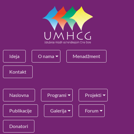
Ideja
O nama
Menadžment
Kontakt
Naslovna
Programi
Projekti
Publikacije
Galerija
Forum
Donatori