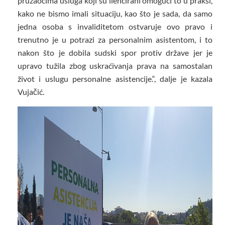
pružaocima usluga koji su liencirani omogući to u praksi,
kako ne bismo imali situaciju, kao što je sada, da samo
jedna osoba s invaliditetom ostvaruje ovo pravo i
trenutno je u potrazi za personalnim asistentom, i to
nakon što je dobila sudski spor protiv države jer je
upravo tužila zbog uskraćivanja prava na samostalan
život i uslugu personalne asistencije.“, dalje je kazala
Vujačić.