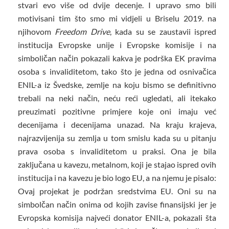
stvari evo više od dvije decenje. I upravo smo bili
motivisani tim što smo mi vidjeli u Briselu 2019. na
njihovom
Freedom Drive
, kada su se zaustavii ispred
institucija Evropske unije i Evropske komisije i na
simboličan način pokazali kakva je podrška EK pravima
osoba s invaliditetom, tako što je jedna od osnivačica
ENIL-a iz Švedske, zemlje na koju bismo se definitivno
trebali na neki način, neću reći ugledati, ali itekako
preuzimati pozitivne primjere koje oni imaju već
decenijama i decenijama unazad. Na kraju krajeva,
najrazvijenija su zemlja u tom smislu kada su u pitanju
prava osoba s invaliditetom u praksi. Ona je bila
zaključana u kavezu, metalnom, koji je stajao ispred ovih
institucija i na kavezu je bio logo EU, a na njemu je pisalo:
Ovaj projekat je podržan sredstvima EU. Oni su na
simbolčan način onima od kojih zavise finansijski jer je
Evropska komisija najveći donator ENIL-a, pokazali šta