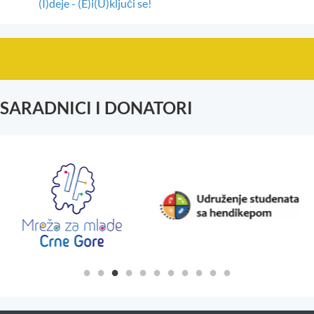
(I)deje - (E)i(U)ključi se!
SARADNICI I DONATORI