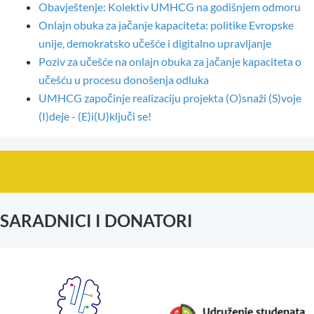
Obavještenje: Kolektiv UMHCG na godišnjem odmoru
Onlajn obuka za jačanje kapaciteta: politike Evropske
unije, demokratsko učešće i digitalno upravljanje
Poziv za učešće na onlajn obuka za jačanje kapaciteta o
učešću u procesu donošenja odluka
UMHCG započinje realizaciju projekta (O)snaži (S)voje
(I)deje - (E)i(U)ključi se!
SARADNICI I DONATORI