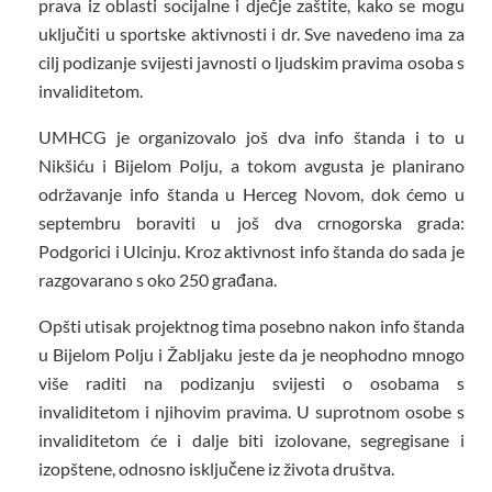
prava iz oblasti socijalne i dječje zaštite, kako se mogu
uključiti u sportske aktivnosti i dr. Sve navedeno ima za
cilj podizanje svijesti javnosti o ljudskim pravima osoba s
invaliditetom.
UMHCG je organizovalo još dva info štanda i to u
Nikšiću i Bijelom Polju, a tokom avgusta je planirano
održavanje info štanda u Herceg Novom, dok ćemo u
septembru boraviti u još dva crnogorska grada:
Podgorici i Ulcinju. Kroz aktivnost info štanda do sada je
razgovarano s oko 250 građana.
Opšti utisak projektnog tima posebno nakon info štanda
u Bijelom Polju i Žabljaku jeste da je neophodno mnogo
više raditi na podizanju svijesti o osobama s
invaliditetom i njihovim pravima. U suprotnom osobe s
invaliditetom će i dalje biti izolovane, segregisane i
izopštene, odnosno isključene iz života društva.