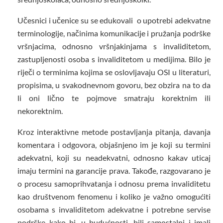
Učesnici i učenice su se edukovali o upotrebi adekvatne
terminologije, načinima komunikacije i pružanja podrške
vršnjacima, odnosno vršnjakinjama s invaliditetom,
zastupljenosti osoba s invaliditetom u medijima. Bilo je
riječi o terminima kojima se oslovljavaju OSI u literaturi,
propisima, u svakodnevnom govoru, bez obzira na to da
li oni lično te pojmove smatraju korektnim ili
nekorektnim.
Kroz interaktivne metode postavljanja pitanja, davanja
komentara i odgovora, objašnjeno im je koji su termini
adekvatni, koji su neadekvatni, odnosno kakav uticaj
imaju termini na garancije prava. Takođe, razgovarano je
o procesu samoprihvatanja i odnosu prema invaliditetu
kao društvenom fenomenu i koliko je važno omogućiti
osobama s invaliditetom adekvatne i potrebne servise
podrške kako bi, u budućnosti, bili samostalni i imali