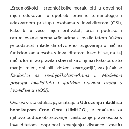
„Srednjoškolci i srednjoškolke moraju biti u dovoljnoj
mjeri edukovani o upotrebi pravilne terminologije i
adekvatnom pristupu osobama s invaliditetom (OSI),
kako bi u većoj mjeri prihvatali, pružili podršku i
razumijevanje prema vršnjacima s invaliditetom. Važno
je podsticati mlade da otvoreno razgovaraju o načinu
funkcionisanja osoba s invaliditetom, kako bi se, na taj
način, formirao pravilan stav i slika o njima i kako bi, u što
manjoj mjeri, oni bili izloženi segregaciji.“, zaključak je
Radionica sa srednjoškolcima/kama
o
Modelima
pristupa invaliditetu i ljudskim pravima osoba s
invaliditetom (OSI).
Ovakva vrsta edukacije, smatraju u
Udruženju mladih sa
hendikepom Crne Gore (UMHCG)
, je značajna za
njihovo buduće obrazovanje i zastupanje prava osoba s
invaliditetom, doprinosi smanjenju distance između