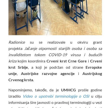
Radionice
su se realizovale u okviru grant
projekta
Jačanje otpornosti starijih osoba i osoba sa
invaliditetom tokom COVID-19 virusa i budućih
kriza
kojim koordinira
Crveni krst Crne Gore
i
Crveni
krst Srbije
, a koji je podržan od strane
Evropske
unije
,
Austrijske razvojne agencije
i
Austrijskog
Crvenog krsta
.
Napominjemo, takođe, da je
UMHCG
prošle godine
izradilo
Video o upotrebi terminologije o OSI
u cilju
informisanja šire javnosti o pravilnoj terminologiji u vezi