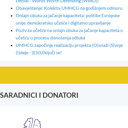
Denial - Words Worth Defending (WWD))
Obavještenje: Kolektiv UMHCG na godišnjem odmoru
Onlajn obuka za jačanje kapaciteta: politike Evropske
unije, demokratsko učešće i digitalno upravljanje
Poziv za učešće na onlajn obuka za jačanje kapaciteta o
učešću u procesu donošenja odluka
UMHCG započinje realizaciju projekta (O)snaži (S)voje
(I)deje - (E)i(U)ključi se!
SARADNICI I DONATORI