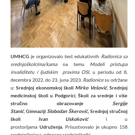
UMHCG
je organizovalo šest edukativnih
Radionica sa
srednjoškolcima/kama
na temu
Modeli pristupa
invaliditetu i ljudskim pravima OSI
, u periodu od 8.
decembra 2022. do 23. juna 2023.
Radionice
su održane
u:
Srednjoj ekonomskoj školi
Mirko Vešović
,
Srednjoj
medicinskoj školi u Podgorici
,
Školi za srednje i više
stručno obrazovanje
Sergije
Stanić
,
Gimnaziji
Slobodan Škerović,
Srednjoj stručnoj
školi
Ivan Uskoković
i u
prostorijama
Udruženja.
Prisustvovalo je ukupno 158
srednjoškolaca, odnosno srednjoškolki.