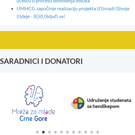
učešću u procesu donošenja odluka
UMHCG započinje realizaciju projekta (O)snaži (S)voje
(I)deje - (E)i(U)ključi se!
SARADNICI I DONATORI