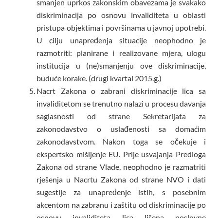
smanjen uprkos zakonskim obavezama je svakako
diskriminacija po osnovu invaliditeta u oblasti
pristupa objektima i površinama u javnoj upotrebi.
U cilju unapređenja situacije neophodno je
razmotriti: planirane i realizovane mjera, ulogu
institucija u (ne)smanjenju ove diskriminacije,
buduće korake. (drugi kvartal 2015.g.)
Nacrt Zakona o zabrani diskriminacije lica sa
invaliditetom se trenutno nalazi u procesu davanja
saglasnosti od strane Sekretarijata za
zakonodavstvo o uslađenosti sa domaćim
zakonodavstvom. Nakon toga se očekuje i
ekspertsko mišljenje EU. Prije usvajanja Predloga
Zakona od strane Vlade, neophodno je razmatriti
rješenja u Nacrtu Zakona od strane NVO i dati
sugestije za unapređenje istih, s posebnim
akcentom na zabranu i zaštitu od diskriminacije po
osnovu invaliditeta lica lišena poslovne