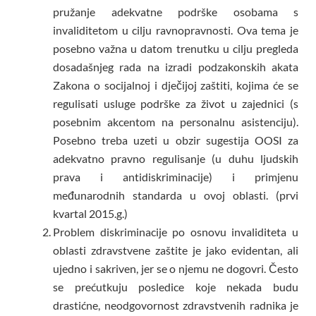
pružanje adekvatne podrške osobama s
invaliditetom u cilju ravnopravnosti. Ova tema je
posebno važna u datom trenutku u cilju pregleda
dosadašnjeg rada na izradi podzakonskih akata
Zakona o socijalnoj i dječijoj zaštiti, kojima će se
regulisati usluge podrške za život u zajednici (s
posebnim akcentom na personalnu asistenciju).
Posebno treba uzeti u obzir sugestija OOSI za
adekvatno pravno regulisanje (u duhu ljudskih
prava i antidiskriminacije) i primjenu
međunarodnih standarda u ovoj oblasti. (prvi
kvartal 2015.g.)
Problem diskriminacije po osnovu invaliditeta u
oblasti zdravstvene zaštite je jako evidentan, ali
ujedno i sakriven, jer se o njemu ne dogovri. Često
se prećutkuju posledice koje nekada budu
drastićne, neodgovornost zdravstvenih radnika je