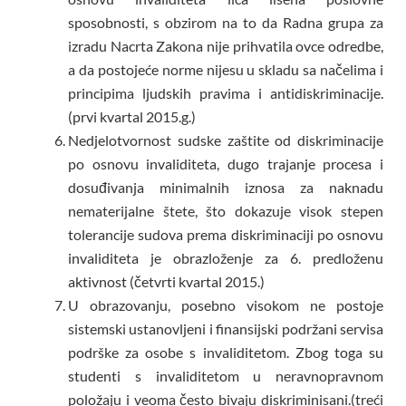
sposobnosti, s obzirom na to da Radna grupa za
izradu Nacrta Zakona nije prihvatila ovce odredbe,
a da postojeće norme nijesu u skladu sa načelima i
principima ljudskih pravima i antidiskriminacije.
(prvi kvartal 2015.g.)
Nedjelotvornost sudske zaštite od diskriminacije
po osnovu invaliditeta, dugo trajanje procesa i
dosuđivanja minimalnih iznosa za naknadu
nematerijalne štete, što dokazuje visok stepen
tolerancije sudova prema diskriminaciji po osnovu
invaliditeta je obrazloženje za 6. predloženu
aktivnost (četvrti kvartal 2015.)
U obrazovanju, posebno visokom ne postoje
sistemski ustanovljeni i finansijski podržani servisa
podrške za osobe s invaliditetom. Zbog toga su
studenti s invaliditetom u neravnopravnom
položaju i veoma često bivaju diskriminisani.(treći