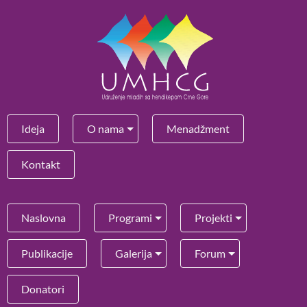
Ideja
O nama
Menadžment
Kontakt
Naslovna
Programi
Projekti
Publikacije
Galerija
Forum
Donatori