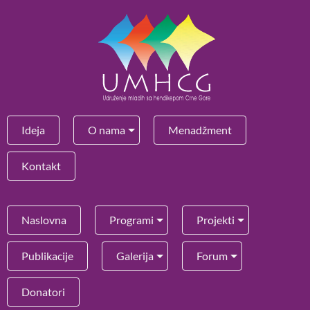
Ideja
O nama
Menadžment
Kontakt
Naslovna
Programi
Projekti
Publikacije
Galerija
Forum
Donatori