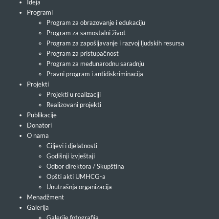
Ideja
Programi
Program za obrazovanje i edukaciju
Program za samostalni život
Program za zapošljavanje i razvoj ljudskih resursa
Program za pristupačnost
Program za međunarodnu saradnju
Pravni program i antidiskriminacija
Projekti
Projekti u realizaciji
Realizovani projekti
Publikacije
Donatori
O nama
Ciljevi i djelatnosti
Godišnji izvještaji
Odbor direktora / Skupština
Opšti akti UMHCG-a
Unutrašnja organizacija
Menadžment
Galerija
Galerije fotografija