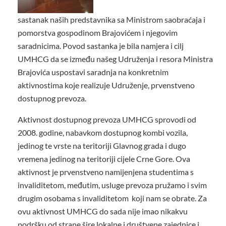
sastanak naših predstavnika sa Ministrom saobraćaja i
pomorstva gospodinom Brajovićem i njegovim
saradnicima. Povod sastanka je bila namjera i cilj
UMHCG da se između našeg Udruženja i resora Ministra
Brajovića uspostavi saradnja na konkretnim
aktivnostima koje realizuje Udruženje, prvenstveno
dostupnog prevoza.
Aktivnost dostupnog prevoza UMHCG sprovodi od
2008. godine, nabavkom dostupnog kombi vozila,
jedinog te vrste na teritoriji Glavnog grada i dugo
vremena jedinog na teritoriji cijele Crne Gore. Ova
aktivnost je prvenstveno namijenjena studentima s
invaliditetom, međutim, usluge prevoza pružamo i svim
drugim osobama s invaliditetom koji nam se obrate. Za
ovu aktivnost UMHCG do sada nije imao nikakvu
podršku od strane šire lokalne i društvene zajednice i