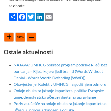
se obrate.
Share
Facebook
Twitter
LinkedIn
Email
Ostale aktuelnosti
NAJAVA: UMHCG pokreće program podrške Riječi bez
poricanja – Riječi koje vrijedi braniti (Words Without
Denial - Words Worth Defending (WWD))
Obavještenje: Kolektiv UMHCG na godišnjem odmoru
Onlajn obuka za jačanje kapaciteta: politike Evropske
unije, demokratsko učešće i digitalno upravljanje
Poziv za učešće na onlajn obuka za jačanje kapaciteta o
učešću u procesu donošenja odluka