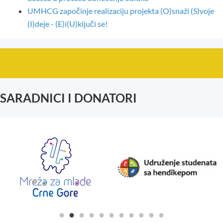
UMHCG započinje realizaciju projekta (O)snaži (S)voje
(I)deje - (E)i(U)ključi se!
SARADNICI I DONATORI