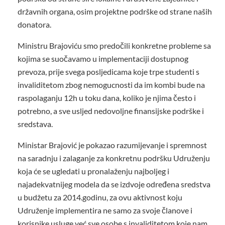
državnih organa, osim projektne podrške od strane naših
donatora.
Ministru Brajoviću smo predočili konkretne probleme sa
kojima se suočavamo u implementaciji dostupnog
prevoza, prije svega posljedicama koje trpe studenti s
invaliditetom zbog nemogucnosti da im kombi bude na
raspolaganju 12h u toku dana, koliko je njima često i
potrebno, a sve usljed nedovoljne finansijske podrške i
sredstava.
Ministar Brajović je pokazao razumijevanje i spremnost
na saradnju i zalaganje za konkretnu podršku Udruženju
koja će se ugledati u pronalaženju najboljeg i
najadekvatnijeg modela da se izdvoje određena sredstva
u budžetu za 2014.godinu, za ovu aktivnost koju
Udruženje implementira ne samo za svoje članove i
korisnike usluge već sve osobe s invaliditetom koje nam