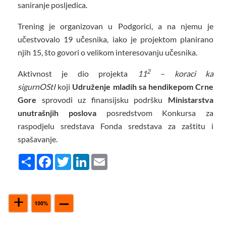
saniranje posljedica.
Trening je organizovan u Podgorici, a na njemu je
učestvovalo 19 učesnika, iako je projektom planirano
njih 15, što govori o velikom interesovanju učesnika.
2
Aktivnost je dio projekta
11
– koraci ka
sigurnOStI
koji
Udruženje mladih sa hendikepom Crne
Gore
sprovodi uz finansijsku podršku
Ministarstva
unutrašnjih poslova
posredstvom Konkursa za
raspodjelu sredstava Fonda sredstava za zaštitu i
spašavanje.
Share
Facebook
Twitter
LinkedIn
Email