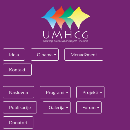
Ideja
O nama
Menadžment
Kontakt
Naslovna
Programi
Projekti
Publikacije
Galerija
Forum
Donatori