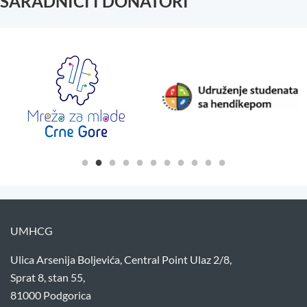
SARADNICI I DONATORI
UMHCG
Ulica Arsenija Boljevića, Central Point Ulaz 2/8,
Sprat 8, stan 55,
81000 Podgorica