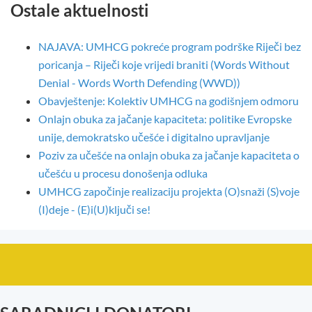
Ostale aktuelnosti
NAJAVA: UMHCG pokreće program podrške Riječi bez
poricanja – Riječi koje vrijedi braniti (Words Without
Denial - Words Worth Defending (WWD))
Obavještenje: Kolektiv UMHCG na godišnjem odmoru
Onlajn obuka za jačanje kapaciteta: politike Evropske
unije, demokratsko učešće i digitalno upravljanje
Poziv za učešće na onlajn obuka za jačanje kapaciteta o
učešću u procesu donošenja odluka
UMHCG započinje realizaciju projekta (O)snaži (S)voje
(I)deje - (E)i(U)ključi se!