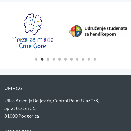
UMHCG
Ulica Arsenija Boljevića, Central Point Ulaz 2/8,
Sprat 8, stan 55,
81000 Podgorica
Kako do nas?