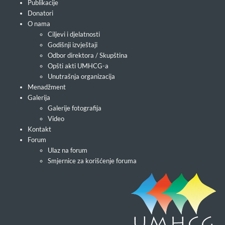
Publikacije
Donatori
O nama
Ciljevi i djelatnosti
Godišnji izvještaji
Odbor direktora / Skupština
Opšti akti UMHCG-a
Unutrašnja organizacija
Menadžment
Galerija
Galerije fotografija
Video
Kontakt
Forum
Ulaz na forum
Smjernice za korišćenje foruma