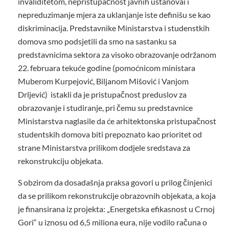
invaliditetom, nepristupačnost javnih ustanovai i
nepreduzimanje mjera za uklanjanje iste definišu se kao
diskriminacija. Predstavnike Ministarstva i studenstkih
domova smo podsjetili da smo na sastanku sa
predstavnicima sektora za visoko obrazovanje održanom
22. februara tekuće godine (pomoćnicom ministara
Muberom Kurpejović, Biljanom Mišović i Vanjom
Drljević) istakli da je pristupačnost preduslov za
obrazovanje i studiranje, pri čemu su predstavnice
Ministarstva naglasile da će arhitektonska pristupačnost
studentskih domova biti prepoznato kao prioritet od
strane Ministarstva prilikom dodjele sredstava za
rekonstrukciju objekata.
S obzirom da dosadašnja praksa govori u prilog činjenici
da se prilikom rekonstrukcije obrazovnih objekata, a koja
je finansirana iz projekta: „Energetska efikasnost u Crnoj
Gori“ u iznosu od 6,5 miliona eura, nije vodilo računa o