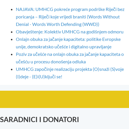
NAJAVA: UMHCG pokreće program podrške Riječi bez
poricanja – Riječi koje vrijedi braniti (Words Without
Denial - Words Worth Defending (WWD))
Obavještenje: Kolektiv UMHCG na godišnjem odmoru
Onlajn obuka za jačanje kapaciteta: politike Evropske
unije, demokratsko učešće i digitalno upravljanje
Poziv za učešće na onlajn obuka za jačanje kapaciteta o
učešću u procesu donošenja odluka
UMHCG započinje realizaciju projekta (O)snaži (S)voje
(I)deje - (E)i(U)ključi se!
SARADNICI I DONATORI