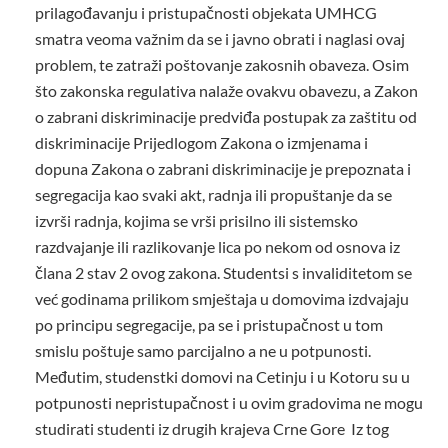
prilagođavanju i pristupačnosti objekata UMHCG
smatra veoma važnim da se i javno obrati i naglasi ovaj
problem, te zatraži poštovanje zakosnih obaveza. Osim
što zakonska regulativa nalaže ovakvu obavezu, a Zakon
o zabrani diskriminacije predviđa postupak za zaštitu od
diskriminacije Prijedlogom Zakona o izmjenama i
dopuna Zakona o zabrani diskriminacije je prepoznata i
segregacija kao svaki akt, radnja ili propuštanje da se
izvrši radnja, kojima se vrši prisilno ili sistemsko
razdvajanje ili razlikovanje lica po nekom od osnova iz
člana 2 stav 2 ovog zakona. Studentsi s invaliditetom se
već godinama prilikom smještaja u domovima izdvajaju
po principu segregacije, pa se i pristupačnost u tom
smislu poštuje samo parcijalno a ne u potpunosti.
Međutim, studenstki domovi na Cetinju i u Kotoru su u
potpunosti nepristupačnost i u ovim gradovima ne mogu
studirati studenti iz drugih krajeva Crne Gore Iz tog