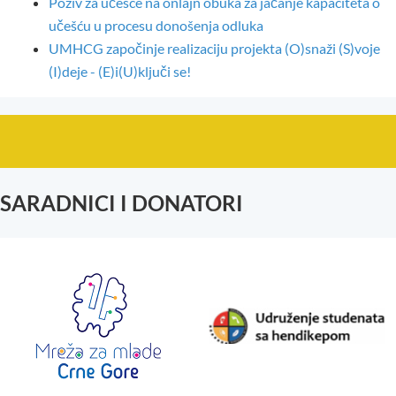
Poziv za učešće na onlajn obuka za jačanje kapaciteta o
učešću u procesu donošenja odluka
UMHCG započinje realizaciju projekta (O)snaži (S)voje
(I)deje - (E)i(U)ključi se!
SARADNICI I DONATORI