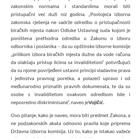
zakonskim normama i standardima morali biti
pristupačni već duži niz godina. „Postojeća izborna
zakonska rješenja ne sadrže odredbu o pristupačnosti
biračkih mjesta nakon Odluke Ustavnog suda kojom je
poništena prethodna odredba u Zakonu o izboru
odbornika i poslanika – da su opštinske izborne komisije
„prilikom izbora biračkih mjesta dužne da vode računa
da olakšaju pristup licima sa invaliditetom“ potvrđujući
da su njome povrijeđeni ustavni principi vladavine prava
i jedinstva pravnog poretka, a polazeći upravo i od
međunarodno priznatih pravnih dokumenata, te da su
osobe s invaliditetom ovakvom odredbom bile i
neposredno diskriminisane“, naveo je
Vojičić.
Ovo pitanje, kako je naveo, mora biti predmet Zakona, a
ne podzakonskih akata odnosno pravila koje priprema
Državna izborna komisija. Uz to, kako je istakao važeće