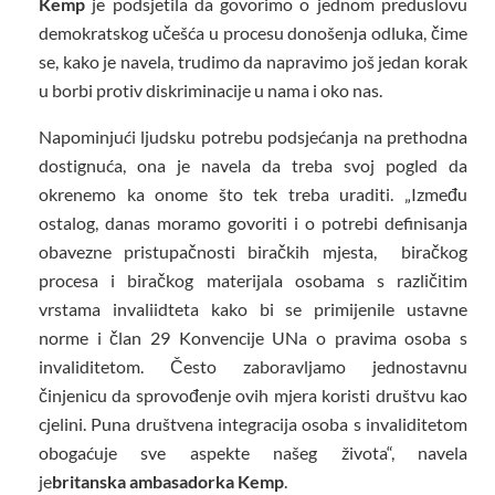
Kemp
je podsjetila da govorimo o jednom preduslovu
demokratskog učešća u procesu donošenja odluka, čime
se, kako je navela, trudimo da napravimo još jedan korak
u borbi protiv diskriminacije u nama i oko nas.
Napominjući ljudsku potrebu podsjećanja na prethodna
dostignuća, ona je navela da treba svoj pogled da
okrenemo ka onome što tek treba uraditi. „Između
ostalog, danas moramo govoriti i o potrebi definisanja
obavezne pristupačnosti biračkih mjesta, biračkog
procesa i biračkog materijala osobama s različitim
vrstama invaliidteta kako bi se primijenile ustavne
norme i član 29 Konvencije UNa o pravima osoba s
invaliditetom. Često zaboravljamo jednostavnu
činjenicu da sprovođenje ovih mjera koristi društvu kao
cjelini. Puna društvena integracija osoba s invaliditetom
obogaćuje sve aspekte našeg života“, navela
je
britanska
ambasadorka Kemp
.