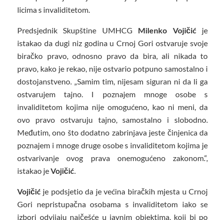
licima s invaliditetom.
Predsjednik Skupštine UMHCG
Milenko Vojičić
je
istakao da dugi niz godina u Crnoj Gori ostvaruje svoje
biračko pravo, odnosno pravo da bira, ali nikada to
pravo, kako je rekao, nije ostvario potpuno samostalno i
dostojanstveno. „Samim tim, nijesam siguran ni da li ga
ostvarujem tajno. I poznajem mnoge osobe s
invaliditetom kojima nije omogućeno, kao ni meni, da
ovo pravo ostvaruju tajno, samostalno i slobodno.
Međutim, ono što dodatno zabrinjava jeste činjenica da
poznajem i mnoge druge osobe s invaliditetom kojima je
ostvarivanje ovog prava onemogućeno zakonom.“,
istakao je
Vojičić
.
Vojičić
je podsjetio da je većina biračkih mjesta u Crnoj
Gori nepristupačna osobama s invaliditetom iako se
izbori odvijaju najčešće u javnim objektima, koji bi po