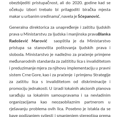
obezbijediti pristupačnost, ali do 2020. godine kad se
očekuju izbori trebalo bi prilagoditi biračka mjesta
makar u urbanim sredinama“, navela je
Šćepanović.
Generalna direktorica za unapređenje i zaštitu ljudskih
prava u Ministarstvu za ljudska i manjinska prava
Blanka
Radošević Marović
saopštila je da Ministarstvo
pristupa sa stanovišta poštovanja ljudskih prava i
sloboda. Ministarstvo je nadležno za praćenje primjene
međunarodnih standarda za zaštititu lica s invaliditetom
i preduzimanje mjera za njihovu implementaciju u pravni
sistem Crne Gore, kao i za praćenje i primjenu Strategije
za zaštitu lica s invaliditetom od diskriminacije i
promociju jednakosti. U izradi lokalnih akcionih planova
sarađuju sa lokalnim samoupravama i sa nevladinim
organizacijama kao neozaobilaznim partnerom u
rješavanju problema ovih lica. Posebno je istakla da se
bave podizanjem svijesti i smanjenjem stereotipa prema