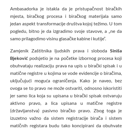
Ambasadorka je istakla da je pristupačnost biračkih
mjesta, biračkog procesa i biračkog materijala samo
jedan aspekt transformacije društva kojoj težimo. U tom
pogledu, bitno je da izgradimo svoje stavove, a „ne da
samo prilagodimo visinu glasačke kabine i kutije“.
Zamjenik Zaštitnika ljudskih prava i sloboda
Siniša
Bjeković
podsjetio je na početke izbornog procesa koji
obuhvataju realizaciju prava na upis u birački spisak i u
matične registre u kojima se vode evidencije o biračima,
uključujući moguća ograničenja. Kako je naveo, bez
ovoga se to pravo ne može ostvariti, odnosno iskoristiti
jer samo lica koja su upisana u birački spisak ostvaruju
aktivno pravo, a lica upisana u matične registre
(državljanstva) pasivno biračko pravo. Zbog toga je
izuzetno važno da sistem registracije birača i sistem
matičnih registara budu tako koncipirani da obuhvate