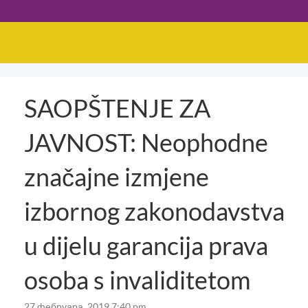
SAOPŠTENJE ZA
JAVNOST: Neophodne
značajne izmjene
izbornog zakonodavstva
u dijelu garancija prava
osoba s invaliditetom
27 фебруара, 2019 7:40 pm