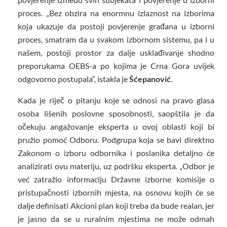
proces. „Bez obzira na enormnu izlaznost na izborima
koja ukazuje da postoji povjerenje građana u izborni
proces, smatram da u svakom izbornom sistemu, pa i u
našem, postoji prostor za dalje usklađivanje shodno
preporukama OEBS-a po kojima je Crna Gora uvijek
odgovorno postupala“, istakla je
Šćepanović
.
Kada je riječ o pitanju koje se odnosi na pravo glasa
osoba lišenih poslovne sposobnosti, saopštila je da
očekuju angažovanje eksperta u ovoj oblasti koji bi
pružio pomoć Odboru. Podgrupa koja se bavi direktno
Zakonom o izboru odbornika i poslanika detaljno će
analizirati ovu materiju, uz podršku eksperta. „Odbor je
već zatražio informaciju Državne izborne komisije o
pristupačnosti izbornih mjesta, na osnovu kojih će se
dalje definisati Akcioni plan koji treba da bude realan, jer
je jasno da se u ruralnim mjestima ne može odmah