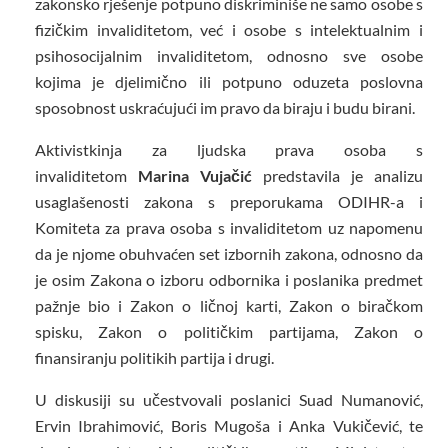
zakonsko rješenje potpuno diskriminiše ne samo osobe s
fizičkim invaliditetom, već i osobe s intelektualnim i
psihosocijalnim invaliditetom, odnosno sve osobe
kojima je djelimično ili potpuno oduzeta poslovna
sposobnost uskraćujući im pravo da biraju i budu birani.
Aktivistkinja za ljudska prava osoba s
invaliditetom
Marina Vujačić
predstavila je analizu
usaglašenosti zakona s preporukama ODIHR-a i
Komiteta za prava osoba s invaliditetom uz napomenu
da je njome obuhvaćen set izbornih zakona, odnosno da
je osim Zakona o izboru odbornika i poslanika predmet
pažnje bio i Zakon o ličnoj karti, Zakon o biračkom
spisku, Zakon o političkim partijama, Zakon o
finansiranju politikih partija i drugi.
U diskusiji su učestvovali poslanici Suad Numanović,
Ervin Ibrahimović, Boris Mugoša i Anka Vukičević, te