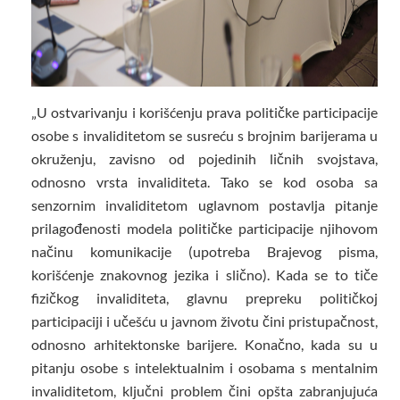
„U ostvarivanju i korišćenju prava političke participacije
osobe s invaliditetom se susreću s brojnim barijerama u
okruženju, zavisno od pojedinih ličnih svojstava,
odnosno vrsta invaliditeta. Tako se kod osoba sa
senzornim invaliditetom uglavnom postavlja pitanje
prilagođenosti modela političke participacije njihovom
načinu komunikacije (upotreba Brajevog pisma,
korišćenje znakovnog jezika i slično). Kada se to tiče
fizičkog invaliditeta, glavnu prepreku političkoj
participaciji i učešću u javnom životu čini pristupačnost,
odnosno arhitektonske barijere. Konačno, kada su u
pitanju osobe s intelektualnim i osobama s mentalnim
invaliditetom, ključni problem čini opšta zabranjujuća