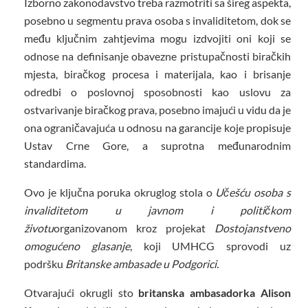
Izborno zakonodavstvo treba razmotriti sa šireg aspekta,
posebno u segmentu prava osoba s invaliditetom, dok se
među ključnim zahtjevima mogu izdvojiti oni koji se
odnose na definisanje obavezne pristupačnosti biračkih
mjesta, biračkog procesa i materijala, kao i brisanje
odredbi o poslovnoj sposobnosti kao uslovu za
ostvarivanje biračkog prava, posebno imajući u vidu da je
ona ograničavajuća u odnosu na garancije koje propisuje
Ustav Crne Gore, a suprotna međunarodnim
standardima.
Ovo je ključna poruka okruglog stola o
Učešću osoba s
invaliditetom u javnom i političkom
životu
organizovanom kroz projekat
Dostojanstveno
omogućeno glasanje
, koji UMHCG sprovodi uz
podršku
Britanske ambasade u Podgorici.
Otvarajući okrugli sto
britanska ambasadorka Alison