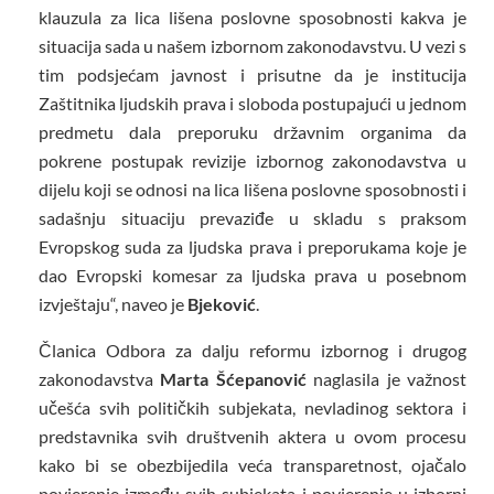
klauzula za lica lišena poslovne sposobnosti kakva je
situacija sada u našem izbornom zakonodavstvu. U vezi s
tim podsjećam javnost i prisutne da je institucija
Zaštitnika ljudskih prava i sloboda postupajući u jednom
predmetu dala preporuku državnim organima da
pokrene postupak revizije izbornog zakonodavstva u
dijelu koji se odnosi na lica lišena poslovne sposobnosti i
sadašnju situaciju prevaziđe u skladu s praksom
Evropskog suda za ljudska prava i preporukama koje je
dao Evropski komesar za ljudska prava u posebnom
izvještaju“, naveo je
Bjeković
.
Članica Odbora za dalju reformu izbornog i drugog
zakonodavstva
Marta Šćepanović
naglasila je važnost
učešća svih političkih subjekata, nevladinog sektora i
predstavnika svih društvenih aktera u ovom procesu
kako bi se obezbijedila veća transparetnost, ojačalo
povjerenje između svih subjekata i povjerenje u izborni