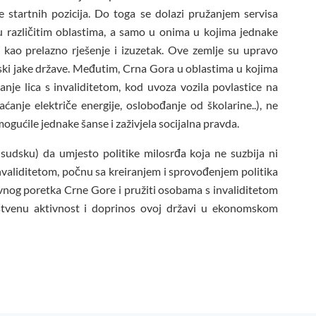
 startnih pozicija. Do toga se dolazi pružanjem servisa
u različitim oblastima, a samo u onima u kojima jednake
 kao prelazno rješenje i izuzetak. Ove zemlje su upravo
ski jake države. Međutim, Crna Gora u oblastima u kojima
anje lica s invaliditetom, kod uvoza vozila povlastice na
laćanje električe energije, oslobođanje od školarine..), ne
ogućile jednake šanse i zaživjela socijalna pravda.
sudsku) da umjesto politike milosrđa koja ne suzbija ni
invaliditetom, počnu sa kreiranjem i sprovođenjem politika
javnog poretka Crne Gore i pružiti osobama s invaliditetom
uštvenu aktivnost i doprinos ovoj državi u ekonomskom