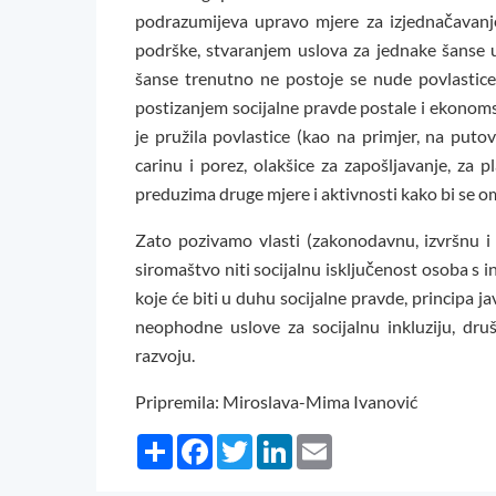
podrazumijeva upravo mjere za izjednačavanje
podrške, stvaranjem uslova za jednake šanse 
šanse trenutno ne postoje se nude povlastice
postizanjem socijalne pravde postale i ekonom
je pružila povlastice (kao na primjer, na putov
carinu i porez, olakšice za zapošljavanje, za p
preduzima druge mjere i aktivnosti kako bi se om
Zato pozivamo vlasti (zakonodavnu, izvršnu i 
siromaštvo niti socijalnu isključenost osoba s 
koje će biti u duhu socijalne pravde, principa 
neophodne uslove za socijalnu inkluziju, dr
razvoju.
Pripremila: Miroslava-Mima Ivanović
Share
Facebook
Twitter
LinkedIn
Email