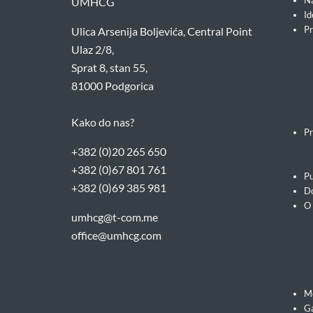
Na
UMHCG
Id
Pr
Ulica Arsenija Boljevića, Central Point
Ulaz 2/8,
Sprat 8, stan 55,
81000 Podgorica
Kako do nas?
Pr
+382 (0)20 265 650
+382 (0)67 801 761
Pu
+382 (0)69 385 981
Do
O
umhcg@t-com.me
office@umhcg.com
M
Ga