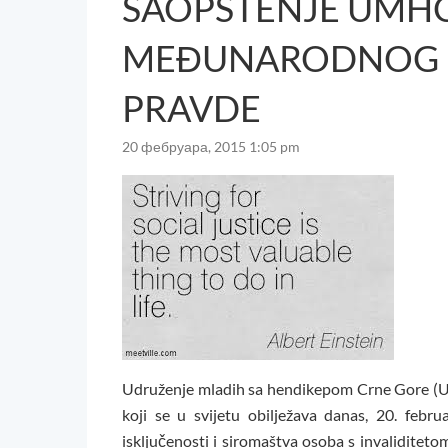
SAOPŠTENJE UM
MEĐUNARODNOG D
PRAVDE
20 фебруара, 2015 1:05 pm
Udruženje mladih sa hendikepom Crne Gore 
koji se u svijetu obilježava danas, 20. febr
isključenosti i siromaštva osoba s invaliditet