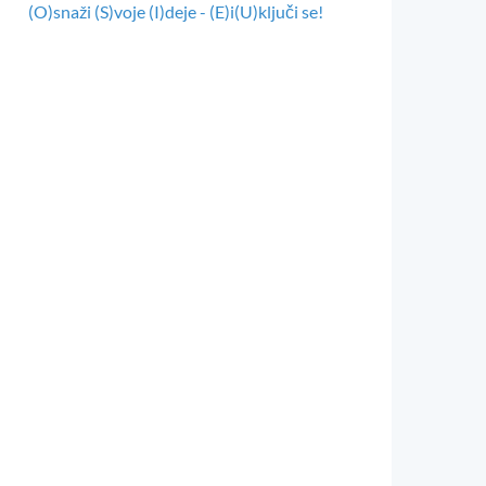
(O)snaži (S)voje (I)deje - (E)i(U)ključi se!