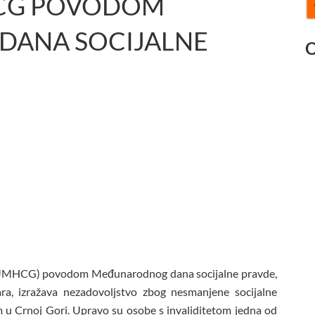
HCG POVODOM
ANA SOCIJALNE
O
(UMHCG) povodom Međunarodnog dana socijalne pravde,
uara, izražava nezadovoljstvo zbog nesmanjene socijalne
om u Crnoj Gori. Upravo su osobe s invaliditetom jedna od