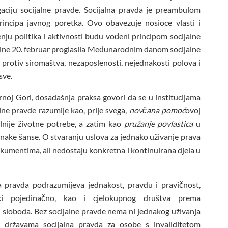
egaciju socijalne pravde. Socijalna pravda je preambulom
ncipa javnog poretka. Ovo obavezuje nosioce vlasti i
nju politika i aktivnosti budu vođeni principom socijalne
ine 20. februar proglasila Međunarodnim danom socijalne
 protiv siromaštva, nezaposlenosti, nejednakosti polova i
sve.
oj Gori, dosadašnja praksa govori da se u institucijama
alne pravde razumije kao, prije svega,
novčana pomoć
ovoj
lnije životne potrebe, a zatim kao
pružanje povlastica
u
dnake šanse. O stvaranju uslova za jednako uživanje prava
kumentima, ali nedostaju konkretna i kontinuirana djela u
na pravda podrazumijeva jednakost, pravdu i pravičnost,
/ki pojedinačno, kao i cjelokupnog društva prema
 sloboda. Bez socijalne pravde nema ni jednakog uživanja
državama socijalna pravda za osobe s invaliditetom