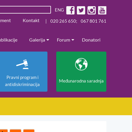
ENG
žment
Kontakt
|
020 265 650
;
067 801 761
blikacije
Galerija
Forum
Donatori
Pravni program i
Međunarodna saradnja
antidiskriminacija