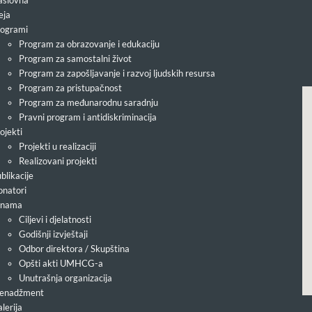
slovna
eja
ogrami
Program za obrazovanje i edukaciju
Program za samostalni život
Program za zapošljavanje i razvoj ljudskih resursa
Program za pristupačnost
Program za međunarodnu saradnju
Pravni program i antidiskriminacija
ojekti
Projekti u realizaciji
Realizovani projekti
blikacije
natori
 nama
Ciljevi i djelatnosti
Godišnji izvještaji
Odbor direktora / Skupština
Opšti akti UMHCG-a
Unutrašnja organizacija
enadžment
lerija