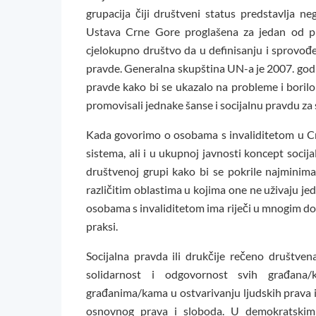
grupacija čiji društveni status predstavlja n
Ustava Crne Gore proglašena za jedan od pri
cjelokupno društvo da u definisanju i sprovođe
pravde. Generalna skupština UN-a je 2007. god
pravde kako bi se ukazalo na probleme i borilo
promovisali jednake šanse i socijalnu pravdu za 
Kada govorimo o osobama s invaliditetom u Crn
sistema, ali i u ukupnoj javnosti koncept socij
društvenoj grupi kako bi se pokrile najminima
različitim oblastima u kojima one ne uživaju je
osobama s invaliditetom ima riječi u mnogim do
praksi.
Socijalna pravda ili drukčije rečeno društve
solidarnost i odgovornost svih građana
građanima/kama u ostvarivanju ljudskih prava i
osnovnog prava i sloboda. U demokratskim 