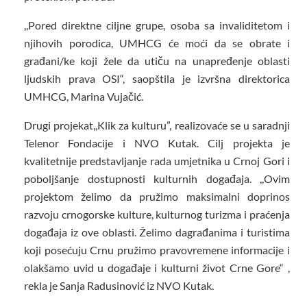
,,Pored direktne ciljne grupe, osoba sa invaliditetom i
njihovih porodica, UMHCG će moći da se obrate i
građani/ke koji žele da utiču na unapređenje oblasti
ljudskih prava OSI“, saopštila je izvršna direktorica
UMHCG, Marina Vujačić.
Drugi projekat,,Klik za kulturu”, realizovaće se u saradnji
Telenor Fondacije i NVO Kutak. Cilj projekta je
kvalitetnije predstavljanje rada umjetnika u Crnoj Gori i
poboljšanje dostupnosti kulturnih događaja. ,,Ovim
projektom želimo da pružimo maksimalni doprinos
razvoju crnogorske kulture, kulturnog turizma i praćenja
događaja iz ove oblasti. Želimo dagrađanima i turistima
koji posećuju Crnu pružimo pravovremene informacije i
olakšamo uvid u događaje i kulturni život Crne Gore“ ,
rekla je Sanja Radusinović iz NVO Kutak.