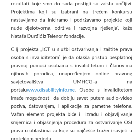
rezultati koje smo do sada postigli su zaista uočljivi.
Projektima koji su izabrani na trećem konkursu
nastavljamo da iniciramo i podržavamo projekte koji
nude djelotvorna, održiva i razvojna rješenja“, kaže
Nataša Đurđić iz Telenor fondacije.
Cilj projekta ,,ICT u službi ostvarivanja i zaštite prava
osoba s invaliditetom” je da olakša pristup besplatnoj
pravnoj pomoći osobama s invaliditetom i članovima
njihovih porodica, unapređenjem online pravnog
savjetovalištva UMHCG-a na
portalu
www.disabilityinfo.me
. Osobe s invaliditetom
imaće mogućnost da dobiju savet putem audio-video
poziva, čatovanjem, i aplikacije za pametne telefone.
Važan element projekta biće i izradu i objavljivanje
smjernica i objašnjenja procedura za ostvarivanje OSI
prava u oblastima za koje su najčešće traženi savjeti u
proteklom periodu.