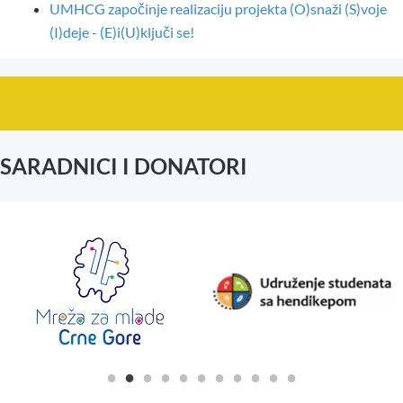
UMHCG započinje realizaciju projekta (O)snaži (S)voje
(I)deje - (E)i(U)ključi se!
SARADNICI I DONATORI