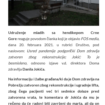
Udruženje mladih sa hendikepom Crne
Gore
reaguje povodom članka koji je objavio
FOS media
,
dana 20. februara 2021. u rubrici Društvo, pod
naslovom:
Usred pandemije podgorički Dom zdravlja
zatvoren zbog rekonstrukcije; Jokić: To je
besmisleno
,
odnosno izjave v.d. direktora Doma
zdravllja
Danila Jokića.
Na informaciju i žalbe građana/ki da je Dom zdravlja na
Pobrežju zatvoren zbog rekonstrukcije i ugradnje lifta,
zbog čega pacijenti već tri sedmice dolaze pred
zatvorena vrata, te komentara dr Jokića da mu je
rečeno da će radovi biti završeni do marta, ali da on