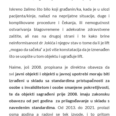
Iskreno žalimo što bilo koji građanin/ka, kada je u ulozi
pacijenta/kinje, nailazi na neprijatne situacije, duge i
komplikovane procedure i čekanja, ili nemogućnost
ostvarivanja blagovremene i adekvatne zdravstvene
zaštite, ali nas na drugoj strani i te kako brine
neinformisanost dr Jokića i njegov stav o tome da li je lift
„mogao da sačeka“ a još više konstatacija da je iznenađen
što se uopšte u tom objektu i ugrađuje lift.
Naime, još 2008. propisana je direktna obaveza da
svi
javni objekti i objekti u javnoj upotrebi moraju biti
izrađeni u skladu sa standardima pristupačnosti za
osobe s invaliditetom i osobe smanjene pokretljivosti,
te da objekti sagrađeni prije 2008. imaju zakonsku
obavezu od pet go
dina za prilagođavanje u skladu s
navedenim standardima
. Od 2013. do 2021. prolazi
osma godina a radovi se tek izvode, i to pritom