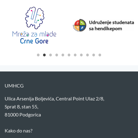
UMHCG
Ulica Arsenija Boljevića, Central Point Ulaz 2/8,
Sprat 8, stan 55,
81000 Podgorica
Kako do nas?