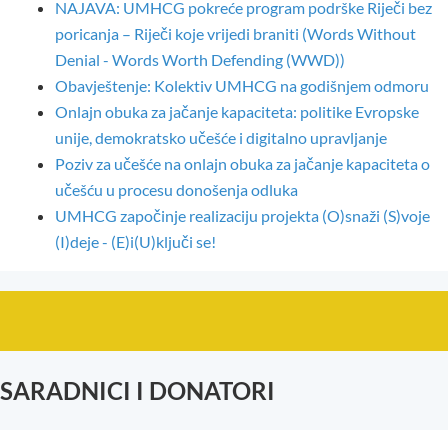
NAJAVA: UMHCG pokreće program podrške Riječi bez
poricanja – Riječi koje vrijedi braniti (Words Without
Denial - Words Worth Defending (WWD))
Obavještenje: Kolektiv UMHCG na godišnjem odmoru
Onlajn obuka za jačanje kapaciteta: politike Evropske
unije, demokratsko učešće i digitalno upravljanje
Poziv za učešće na onlajn obuka za jačanje kapaciteta o
učešću u procesu donošenja odluka
UMHCG započinje realizaciju projekta (O)snaži (S)voje
(I)deje - (E)i(U)ključi se!
SARADNICI I DONATORI