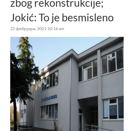
zbog rekonstrukcije;
Jokić: To je besmisleno
22 фебруара, 2021 10:16 am