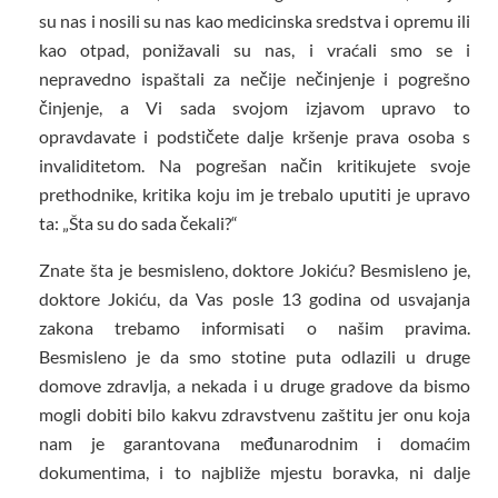
su nas i nosili su nas kao medicinska sredstva i opremu ili
kao otpad, ponižavali su nas, i vraćali smo se i
nepravedno ispaštali za nečije nečinjenje i pogrešno
činjenje, a Vi sada svojom izjavom upravo to
opravdavate i podstičete dalje kršenje prava osoba s
invaliditetom. Na pogrešan način kritikujete svoje
prethodnike, kritika koju im je trebalo uputiti je upravo
ta: „Šta su do sada čekali?“
Znate šta je besmisleno, doktore Jokiću? Besmisleno je,
doktore Jokiću, da Vas posle 13 godina od usvajanja
zakona trebamo informisati o našim pravima.
Besmisleno je da smo stotine puta odlazili u druge
domove zdravlja, a nekada i u druge gradove da bismo
mogli dobiti bilo kakvu zdravstvenu zaštitu jer onu koja
nam je garantovana međunarodnim i domaćim
dokumentima, i to najbliže mjestu boravka, ni dalje