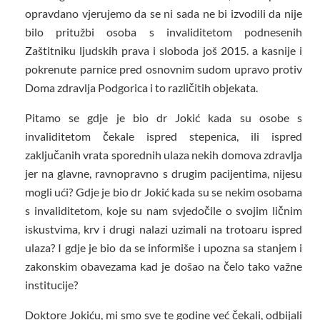
opravdano vjerujemo da se ni sada ne bi izvodili da nije
bilo pritužbi osoba s invaliditetom podnesenih
Zaštitniku ljudskih prava i sloboda još 2015. a kasnije i
pokrenute parnice pred osnovnim sudom upravo protiv
Doma zdravlja Podgorica i to različitih objekata.
Pitamo se gdje je bio dr Jokić kada su osobe s
invaliditetom čekale ispred stepenica, ili ispred
zaključanih vrata sporednih ulaza nekih domova zdravlja
jer na glavne, ravnopravno s drugim pacijentima, nijesu
mogli ući? Gdje je bio dr Jokić kada su se nekim osobama
s invaliditetom, koje su nam svjedočile o svojim ličnim
iskustvima, krv i drugi nalazi uzimali na trotoaru ispred
ulaza? I gdje je bio da se informiše i upozna sa stanjem i
zakonskim obavezama kad je došao na čelo tako važne
institucije?
Doktore Jokiću, mi smo sve te godine već čekali, odbijali