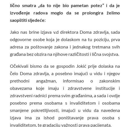
lično smatra „da to nije bio pametan potez“ i da je
izvođenje radova moglo da se prolongira želimo
saopštiti sljedeće:
Jako nas brine izjava v.d direktora Doma zdravlja, sada
odgovorne osobe koja je dolaskom na tu poziciju, prva
adresa za poštovanje zakona i jednakog tretmana svih
građana bez obzira na njihove različitosti i lična svojstva.
Očekivali bismo da se gospodin Jokić prije dolaska na
čelo Doma zdravlja, a posebno imajući u vidu i njegov
prethodni angažman, informisao o zakonskim
obavezama koje imaju i zdravstvene institucije i
zdravstveni radnici prema svim građanima, a sada i ovdje
posebno prema osobama s invaliditetom i osobama
smanjene pokretlljivosti, imajući u vidu da navedena
izjava ima za ishod poništavanje prava osoba s
invaliditetom, te gradaciju važnosti prava pacijenata.