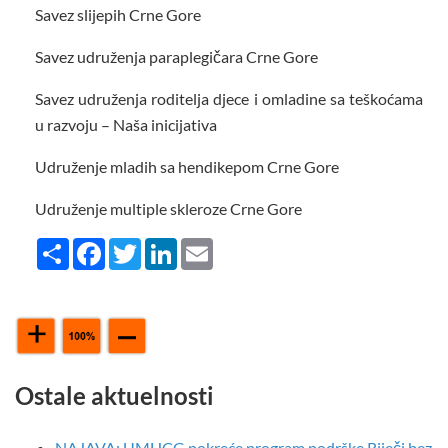
Savez slijepih Crne Gore
Savez udruženja paraplegičara Crne Gore
Savez udruženja roditelja djece i omladine sa teškoćama
u razvoju – Naša inicijativa
Udruženje mladih sa hendikepom Crne Gore
Udruženje multiple skleroze Crne Gore
Share
Facebook
Twitter
LinkedIn
Email
Ostale aktuelnosti
NAJAVA: UMHCG pokreće program podrške Riječi bez