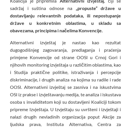
Koalicija je pripremila
Alternativni izvještaj
, čiji se
sadržaj i suština odnose na
„propuste“ države u
dostavljanju relevantnih podataka, ili nepostupanje
države u konkretnim oblastima, u skladu sa
obavezama, principima i načelima Konvencije.
Alternativni izvještaj je nastao kao rezultat
dugogodišnjeg zagovaranja, predlaganja i praćenja
primjene Konvencije od strane OOSI u Crnoj Gori i
njihovih monitoring izvještaja u različitim oblastima, kao
i Studija praktične politike, istraživanja i percepcije
diskriminacije, i drugih analiza na kojima su radile i rade
OOSI. Alternativni izvještaj se zasniva i na iskustvima
OSI iz prakse i izvještavanju medija, te analiza i iskustava
osoba s invaliditetom koji su dostavljeni Koaliciji tokom
pripreme Izvještaja. U Izvještaju su uvršteni i izvještaji i
nalazi drugih nevladinih organizacija poput Akcije za
ljudska prava, Instituta Alternativa, Centra za