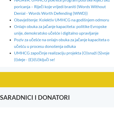
poricanja – Riječi koje vrijedi braniti (Words Without
Denial - Words Worth Defending (WWD))
Obavještenje: Kolektiv UMHCG na godišnjem odmoru
Onlajn obuka za jačanje kapaciteta: politike Evropske
unije, demokratsko učešće i digitalno upravljanje
Poziv za učešće na onlajn obuka za jačanje kapaciteta o
učešću u procesu donošenja odluka
UMHCG započinje realizaciju projekta (O)snaži (S)voje
(I)deje - (E)i(U)ključi se!
SARADNICI I DONATORI