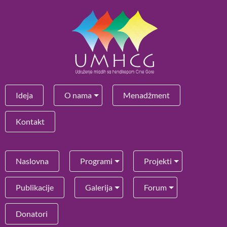
Ideja
O nama
Menadžment
Kontakt
Naslovna
Programi
Projekti
Publikacije
Galerija
Forum
Donatori