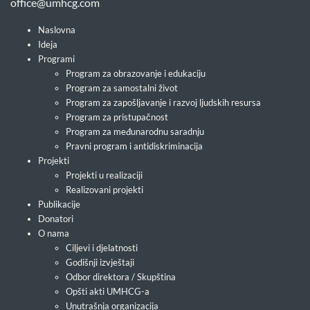
office@umhcg.com
Naslovna
Ideja
Programi
Program za obrazovanje i edukaciju
Program za samostalni život
Program za zapošljavanje i razvoj ljudskih resursa
Program za pristupačnost
Program za međunarodnu saradnju
Pravni program i antidiskriminacija
Projekti
Projekti u realizaciji
Realizovani projekti
Publikacije
Donatori
O nama
Ciljevi i djelatnosti
Godišnji izvještaji
Odbor direktora / Skupština
Opšti akti UMHCG-a
Unutrašnja organizacija