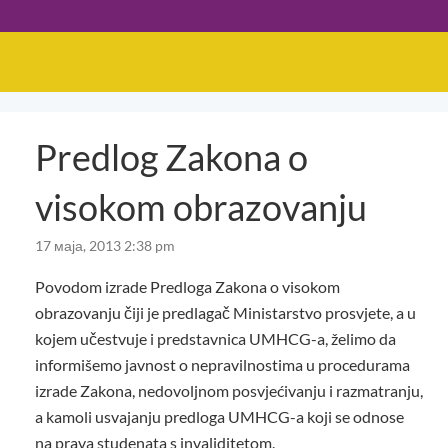
Predlog Zakona o
visokom obrazovanju
17 маја, 2013 2:38 pm
Povodom izrade Predloga Zakona o visokom
obrazovanju čiji je predlagač Ministarstvo prosvjete, a u
kojem učestvuje i predstavnica UMHCG-a, želimo da
informišemo javnost o nepravilnostima u procedurama
izrade Zakona, nedovoljnom posvjećivanju i razmatranju,
a kamoli usvajanju predloga UMHCG-a koji se odnose
na prava studenata s invaliditetom.