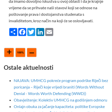
da imamo dovoljno iskustva u ovoj oblasti i da je krajnje
vrijeme da se prihvate naši stavovi koji se odnose na
poštovanje prava i dostojanstva studenata s
invaliditetom, kroz način na koji će se oslovljavati.
Share
Facebook
Twitter
LinkedIn
Email
Ostale aktuelnosti
NAJAVA: UMHCG pokreće program podrške Riječi bez
poricanja – Riječi koje vrijedi braniti (Words Without
Denial - Words Worth Defending (WWD))
Obavještenje: Kolektiv UMHCG na godišnjem odmoru
Onlajn obuka za jačanje kapaciteta: politike Evropske