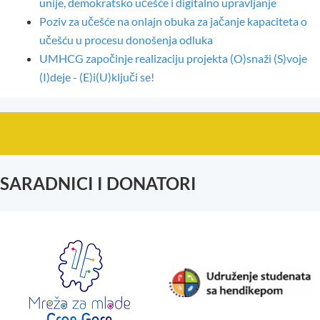
unije, demokratsko učešće i digitalno upravljanje
Poziv za učešće na onlajn obuka za jačanje kapaciteta o
učešću u procesu donošenja odluka
UMHCG započinje realizaciju projekta (O)snaži (S)voje
(I)deje - (E)i(U)ključi se!
SARADNICI I DONATORI