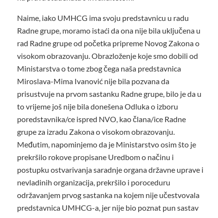
Naime, iako UMHCG ima svoju predstavnicu u radu
Radne grupe, moramo istaći da ona nije bila uključena u
rad Radne grupe od početka pripreme Novog Zakona o
visokom obrazovanju. Obrazloženje koje smo dobili od
Ministarstva o tome zbog čega naša predstavnica
Miroslava-Mima Ivanović nije bila pozvana da
prisustvuje na prvom sastanku Radne grupe, bilo je da u
to vrijeme još nije bila donešena Odluka o izboru
poredstavnika/ce ispred NVO, kao člana/ice Radne
grupe za izradu Zakona o visokom obrazovanju.
Međutim, napominjemo da je Ministarstvo osim što je
prekršilo rokove propisane Uredbom o načinu i
postupku ostvarivanja saradnje organa državne uprave i
nevladinih organizacija, prekršilo i poroceduru
održavanjem prvog sastanka na kojem nije učestvovala
predstavnica UMHCG-a, jer nije bio poznat pun sastav