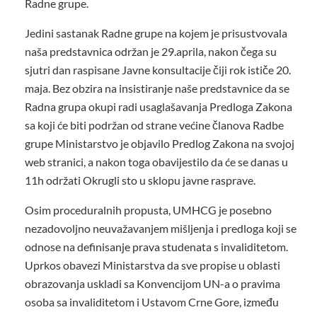
Radne grupe.
Jedini sastanak Radne grupe na kojem je prisustvovala
naša predstavnica održan je 29.aprila, nakon čega su
sjutri dan raspisane Javne konsultacije čiji rok ističe 20.
maja. Bez obzira na insistiranje naše predstavnice da se
Radna grupa okupi radi usaglašavanja Predloga Zakona
sa koji će biti podržan od strane većine članova Radbe
grupe Ministarstvo je objavilo Predlog Zakona na svojoj
web stranici, a nakon toga obavijestilo da će se danas u
11h održati Okrugli sto u sklopu javne rasprave.
Osim proceduralnih propusta, UMHCG je posebno
nezadovoljno neuvažavanjem mišljenja i predloga koji se
odnose na definisanje prava studenata s invaliditetom.
Uprkos obavezi Ministarstva da sve propise u oblasti
obrazovanja uskladi sa Konvencijom UN-a o pravima
osoba sa invaliditetom i Ustavom Crne Gore, između