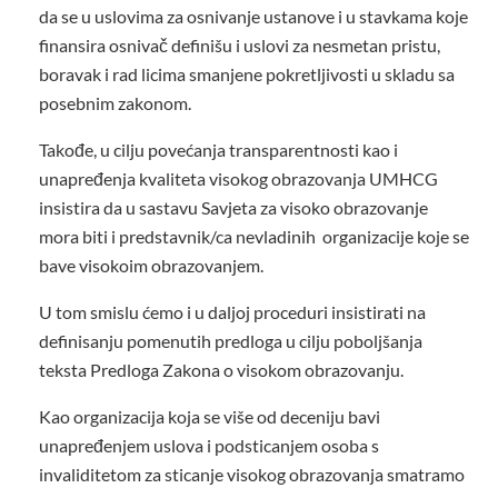
da se u uslovima za osnivanje ustanove i u stavkama koje
finansira osnivač definišu i uslovi za nesmetan pristu,
boravak i rad licima smanjene pokretljivosti u skladu sa
posebnim zakonom.
Takođe, u cilju povećanja transparentnosti kao i
unapređenja kvaliteta visokog obrazovanja UMHCG
insistira da u sastavu Savjeta za visoko obrazovanje
mora biti i predstavnik/ca nevladinih organizacije koje se
bave visokoim obrazovanjem.
U tom smislu ćemo i u daljoj proceduri insistirati na
definisanju pomenutih predloga u cilju poboljšanja
teksta Predloga Zakona o visokom obrazovanju.
Kao organizacija koja se više od deceniju bavi
unapređenjem uslova i podsticanjem osoba s
invaliditetom za sticanje visokog obrazovanja smatramo