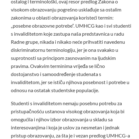
ostalog i terminološki, ovaj resor predlog Zakona o
visokom obrazovanju pogrešno usklađuje sa ostalim
zakonima u oblasti obrazovanja koristeći termin:
„posebne obrazovne potrebe“. UMHCG kao i svi studenti
s invaliditetom koje zastupa naša predstavnica u radu
Radne grupe, nikada i nikako neće prihvatiti navedenu
diskriminatornu terminologiju, jer je ona svakako u
suprotnosti sa principom zasnovanim na ljudskim
pravima. Ovakvim terminima vrijeđa se lično
dostojanstvo i samoodređenje studenata s
invaliditetom, jer se ističu njihova posebnost i potrebe u
odnosu na ostatak studentske populacije.
Studenti s invaliditetom nemaju posebnu potrebu za
pristupačnošću ustanova visokog obrazovanja koja bi
omogućila i njihov izbor obrazovanja u skladu sa
interesovanjima i koja je uslov za nesmetan i jednak
pristup obrazovanju, za šta je i vezan predlog UMHCG-a