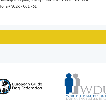
lefona + 382 67 801 761.