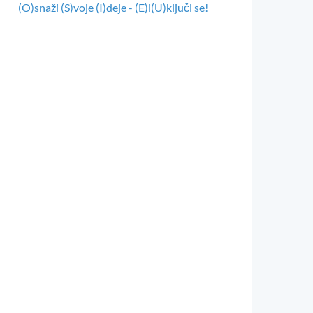
(O)snaži (S)voje (I)deje - (E)i(U)ključi se!