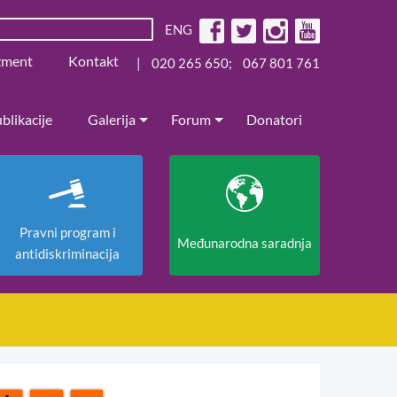
ENG
žment
Kontakt
|
020 265 650
;
067 801 761
blikacije
Galerija
Forum
Donatori
Pravni program i
Međunarodna saradnja
antidiskriminacija