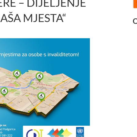
RE – DIJELJENJE
NAŠA MJESTA“
O