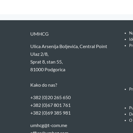
Na
UMHCG
Id
Pr
Ulica Arsenija Boljevića, Central Point
Ulaz 2/8,
Sprat 8, stan 55,
81000 Podgorica
Kako do nas?
Pr
+382 (0)20 265 650
+382 (0)67 801 761
Pu
+382 (0)69 385 981
Do
O
umhcg@t-com.me
office@umhcg.com