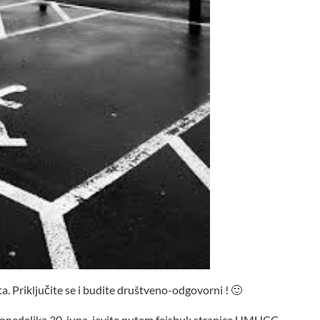
eta. Priključite se i budite društveno-odgovorni ! 🙂
 ponedeljka 30. juna, javite putem fejsbuk stranice UMHCG,