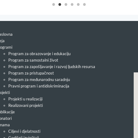
slovna
eja
ogrami
Program za obrazovanje i edukaciju
Program za samostalni život
Program za zapošljavanje i razvoj ljudskih resursa
Program za pristupačnost
Program za međunarodnu saradnju
Pravni program i antidiskriminacija
ojekti
Projekti u realizaciji
Realizovani projekti
blikacije
natori
 nama
Ciljevi i djelatnosti
Godišnji izvještaji