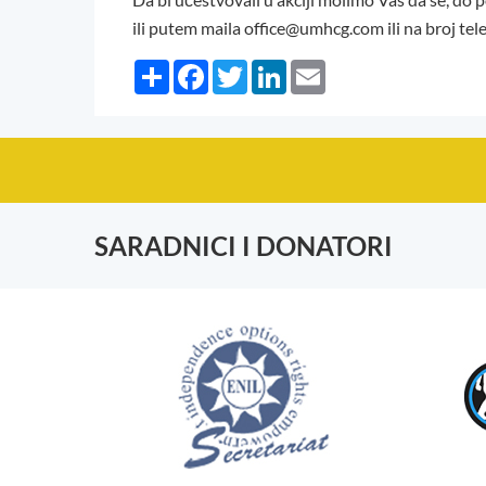
ili putem maila office@umhcg.com ili na broj te
Share
Facebook
Twitter
LinkedIn
Email
SARADNICI I DONATORI