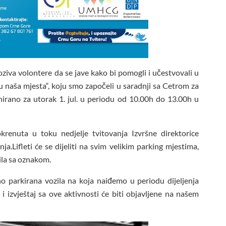
va volontere da se jave kako bi pomogli i učestvovali u
 su naša mjesta“, koju smo započeli u saradnji sa Cetrom za
lanirano za utorak 1. jul. u periodu od 10.00h do 13.00h u
krenuta u toku nedjelje tvitovanja Izvršne direktorice
Lifleti će se dijeliti na svim velikim parking mjestima,
ila sa oznakom.
no parkirana vozila na koja naiđemo u periodu dijeljenja
ike i izvještaj sa ove aktivnosti će biti objavljene na našem