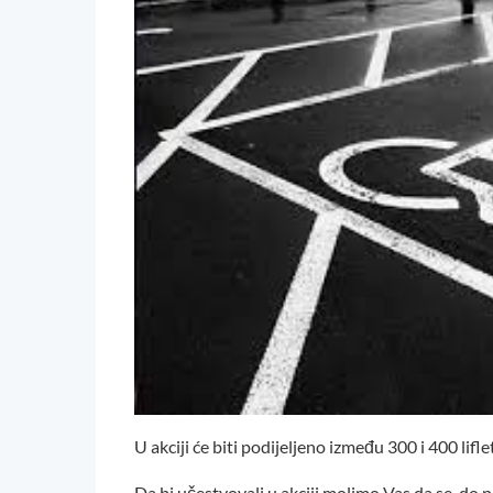
U akciji će biti podijeljeno između 300 i 400 lifl
Da bi učestvovali u akciji molimo Vas da se, do