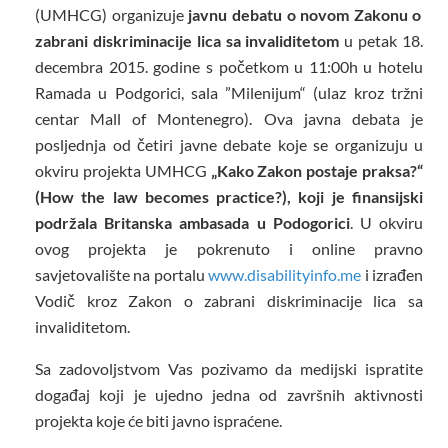
(UMHCG) organizuje
javnu debatu o novom Zakonu o
zabrani diskriminacije lica sa invaliditetom
u petak 18.
decembra 2015. godine s početkom u 11:00h u hotelu
Ramada u Podgorici, sala ”Milenijum“ (ulaz kroz tržni
centar Mall of Montenegro). Ova javna debata je
posljednja od četiri javne debate koje se organizuju u
okviru projekta UMHCG
„Kako Zakon postaje praksa?“
(How the law becomes practice?), koji je finansijski
podržala Britanska ambasada u Podogorici
. U okviru
ovog projekta je pokrenuto i online pravno
savjetovalište na portalu
www.disabilityinfo.me
i izrađen
Vodič kroz Zakon o zabrani diskriminacije lica sa
invaliditetom.
Sa zadovoljstvom Vas pozivamo da medijski ispratite
događaj koji je ujedno jedna od završnih aktivnosti
projekta koje će biti javno ispraćene.