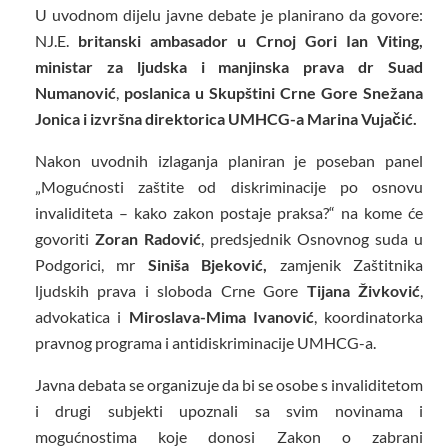
U uvodnom dijelu javne debate je planirano da govore:
NJ.E.
britanski ambasador u Crnoj Gori Ian Viting,
ministar za ljudska i manjinska prava dr Suad
Numanović
,
poslanica u Skupštini Crne Gore Snežana
Jonica i izvršna direktorica UMHCG-a Marina Vujačić.
Nakon uvodnih izlaganja planiran je poseban panel
„Mogućnosti zaštite od diskriminacije po osnovu
invaliditeta – kako zakon postaje praksa?“ na kome će
govoriti
Zoran Radović
, predsjednik Osnovnog suda u
Podgorici, mr
Siniša Bjeković,
zamjenik Zaštitnika
ljudskih prava i sloboda Crne Gore
Tijana Živković
,
advokatica i
Miroslava-Mima Ivanović
, koordinatorka
pravnog programa i antidiskriminacije UMHCG-a.
Javna debata se organizuje da bi se osobe s invaliditetom
i drugi subjekti upoznali sa svim novinama i
mogućnostima koje donosi Zakon o zabrani