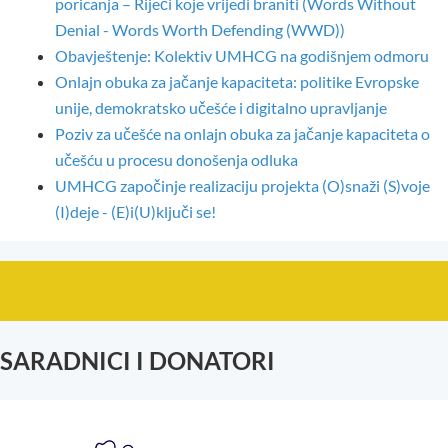
poricanja – Riječi koje vrijedi braniti (Words Without
Denial - Words Worth Defending (WWD))
Obavještenje: Kolektiv UMHCG na godišnjem odmoru
Onlajn obuka za jačanje kapaciteta: politike Evropske
unije, demokratsko učešće i digitalno upravljanje
Poziv za učešće na onlajn obuka za jačanje kapaciteta o
učešću u procesu donošenja odluka
UMHCG započinje realizaciju projekta (O)snaži (S)voje
(I)deje - (E)i(U)ključi se!
SARADNICI I DONATORI