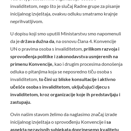
invaliditetom, nego što je slučaj Radne grupe za pisanje
inicijalnog izvještaja, ovakvu odluku smatramo krajnje
neprihvatljivom.
U dopisu koji smo uputili Ministarstvu smo napomenuli
da je
država dužna da
, na osnovu člana 4. Konvencije
UN o pravima osoba s invaliditetom,
prilikom razvoja i
sprovođenja politike i zakonodavstva usmjerenih na
primenu Konvencije,
kao i drugim procesima donošenja
odluka o pitanjima koja se neposredno tiču osoba s
invaliditetom,
to čini uz bliske konsultacije i aktivno
učešće osoba s invaliditetom, uključujući djecu s
invaliditetom, kroz organizacije koje ih predstavljaju i
zastupaju.
Ovin našim stavom želimo da naglasimo značaj izrade
inicijalnog izvještaja o sprovođenju Konvencije
i sa
aspekta nezavisnih subjekata doprinesemo kvalitetu