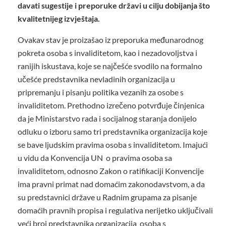
davati sugestije i preporuke državi u cilju dobijanja što
kvalitetnijeg izvještaja.
Ovakav stav je proizašao iz preporuka međunarodnog
pokreta osoba s invaliditetom, kao i nezadovoljstva i
ranijih iskustava, koje se najčešće svodilo na formalno
učešće predstavnika nevladinih organizacija u
pripremanju i pisanju politika vezanih za osobe s
invaliditetom. Prethodno izrečeno potvrđuje činjenica
da je Ministarstvo rada i socijalnog staranja donijelo
odluku o izboru samo tri predstavnika organizacija koje
se bave ljudskim pravima osoba s invaliditetom. Imajući
u vidu da Konvencija UN o pravima osoba sa
invaliditetom, odnosno Zakon o ratifikaciji Konvencije
ima pravni primat nad domaćim zakonodavstvom, a da
su predstavnici države u Radnim grupama za pisanje
domaćih pravnih propisa i regulativa nerijetko uključivali
veći broj predstavnika organizacija osoba s