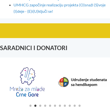
UMHCG započinje realizaciju projekta (O)snaži (S)voje
(I)deje - (E)i(U)ključi se!
SARADNICI I DONATORI