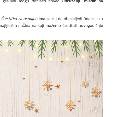
. građani mogu donirati novac
Udruženju mladih sa
Čestitka za osmijeh
ima za cilj da obezbijedi finansijsku
 najljepših načina na koji možemo čestitati novogodišnje