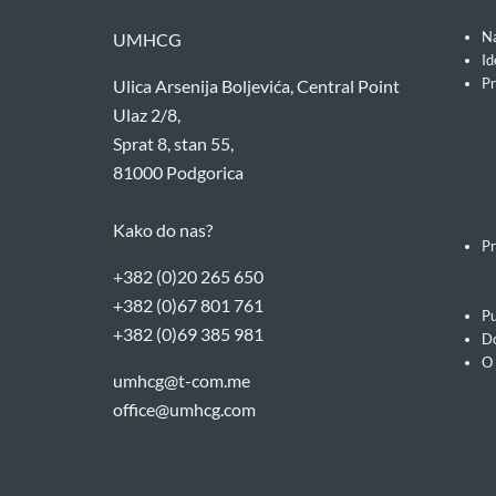
Na
UMHCG
Id
Pr
Ulica Arsenija Boljevića, Central Point
Ulaz 2/8,
Sprat 8, stan 55,
81000 Podgorica
Kako do nas?
Pr
+382 (0)20 265 650
+382 (0)67 801 761
Pu
+382 (0)69 385 981
Do
O
umhcg@t-com.me
office@umhcg.com