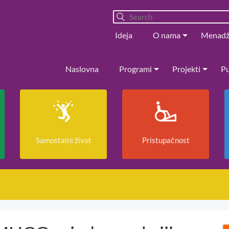
Ideja
O nama
Menad
Naslovna
Programi
Projekti
Pu
Samostalni život
Pristupačnost