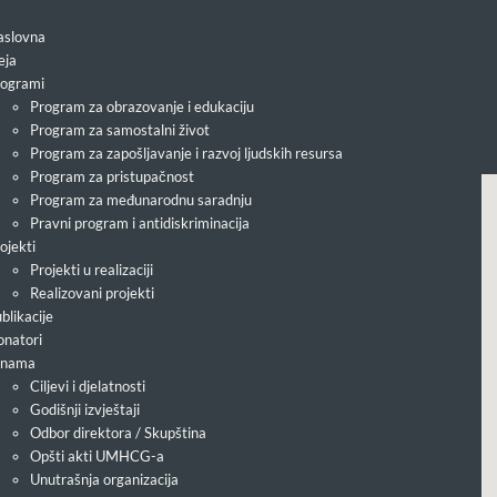
slovna
eja
ogrami
Program za obrazovanje i edukaciju
Program za samostalni život
Program za zapošljavanje i razvoj ljudskih resursa
Program za pristupačnost
Program za međunarodnu saradnju
Pravni program i antidiskriminacija
ojekti
Projekti u realizaciji
Realizovani projekti
blikacije
natori
 nama
Ciljevi i djelatnosti
Godišnji izvještaji
Odbor direktora / Skupština
Opšti akti UMHCG-a
Unutrašnja organizacija