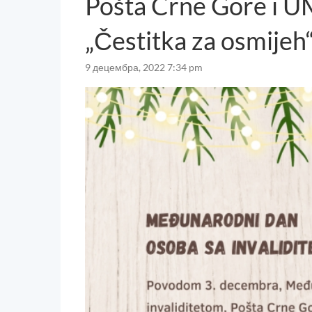
Pošta Crne Gore i U
„Čestitka za osmijeh
9 децембра, 2022 7:34 pm