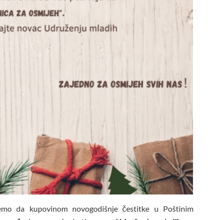
emo da kupovinom novogodišnje čestitke u Poštinim