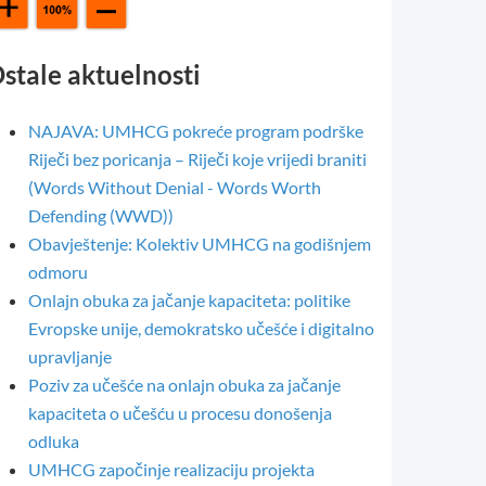
stale aktuelnosti
NAJAVA: UMHCG pokreće program podrške
Riječi bez poricanja – Riječi koje vrijedi braniti
(Words Without Denial - Words Worth
Defending (WWD))
Obavještenje: Kolektiv UMHCG na godišnjem
odmoru
Onlajn obuka za jačanje kapaciteta: politike
Evropske unije, demokratsko učešće i digitalno
upravljanje
Poziv za učešće na onlajn obuka za jačanje
kapaciteta o učešću u procesu donošenja
odluka
UMHCG započinje realizaciju projekta