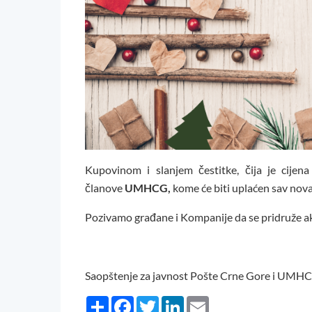
Kupovinom i slanjem čestitke, čija je cijen
članove
UMHCG,
kome će biti uplaćen sav nova
Pozivamo građane i Kompanije da se pridruže ak
Saopštenje za javnost Pošte Crne Gore i UMH
Share
Facebook
Twitter
LinkedIn
Email