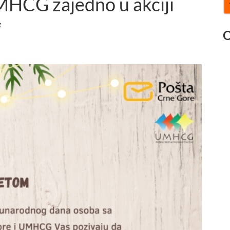
MHCG zajedno u akciji
“
O