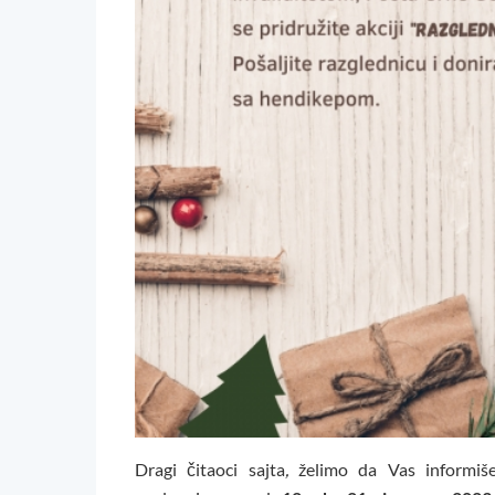
Dragi čitaoci sajta
,
želimo da Vas informiš