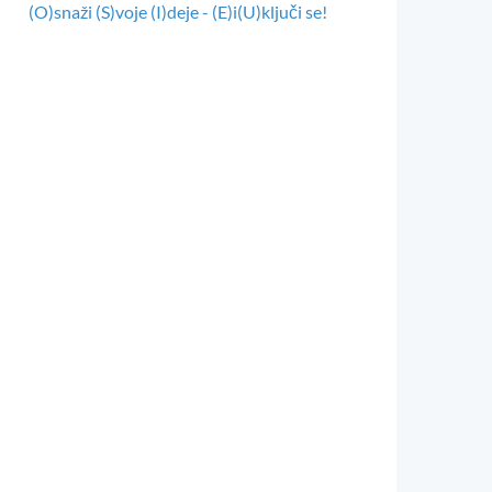
(O)snaži (S)voje (I)deje - (E)i(U)ključi se!