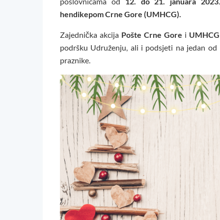
poslovnicama od
12. do 21. januara 2023
hendikepom Crne Gore (UMHCG).
Zajednička akcija
Pošte Crne Gore
i
UMHCG
podršku Udruženju, ali i podsjeti na jedan od
praznike.