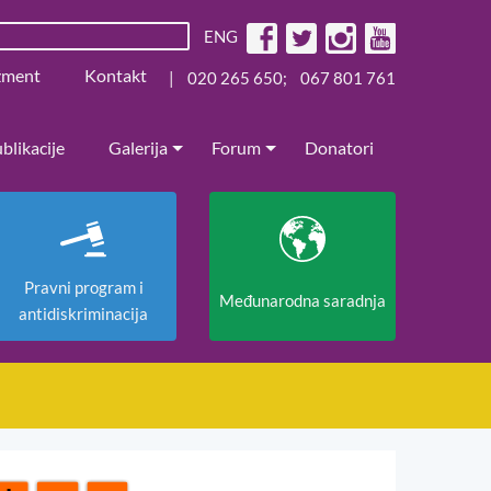
ENG
žment
Kontakt
|
020 265 650
;
067 801 761
blikacije
Galerija
Forum
Donatori
Pravni program i
Međunarodna saradnja
antidiskriminacija