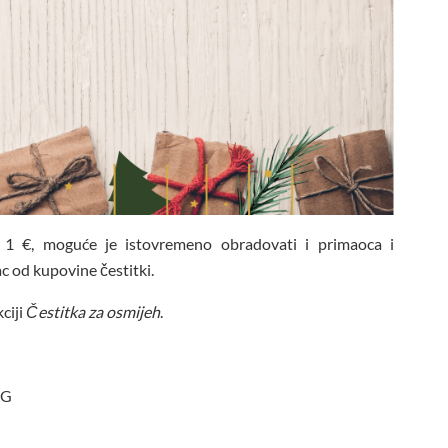
a 1 €, moguće je istovremeno obradovati i primaoca i
c od kupovine čestitki.
ciji
Čestitka za osmijeh
.​
CG