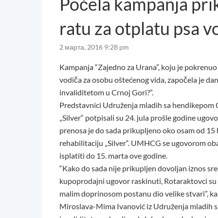
Počela kampanja prik
ratu za otplatu psa v
2 марта, 2016 9:28 pm
Kampanja “Zajedno za Urana”, koju je pokrenuo R
vodiča za osobu oštećenog vida, započela je da
invaliditetom u Crnoj Gori?”.
Predstavnici Udruženja mladih sa hendikepom C
„Silver“ potpisali su 24. jula prošle godine ugov
prenosa je do sada prikupljeno oko osam od 15 h
rehabilitaciju „Silver“. UMHCG se ugovorom ob
isplatiti do 15. marta ove godine.
“Kako do sada nije prikupljen dovoljan iznos sre
kupoprodajni ugovor raskinuti, Rotaraktovci su p
malim doprinosom postanu dio velike stvari”, k
Miroslava-Mima Ivanović iz Udruženja mladih sa