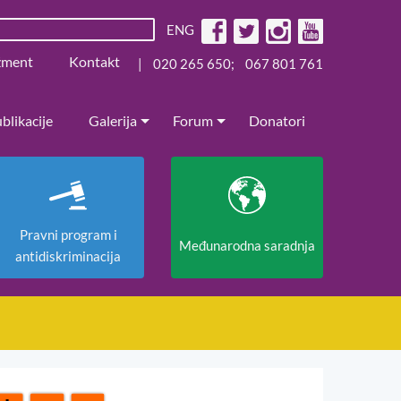
ENG
žment
Kontakt
|
020 265 650
;
067 801 761
blikacije
Galerija
Forum
Donatori
Pravni program i
Međunarodna saradnja
antidiskriminacija