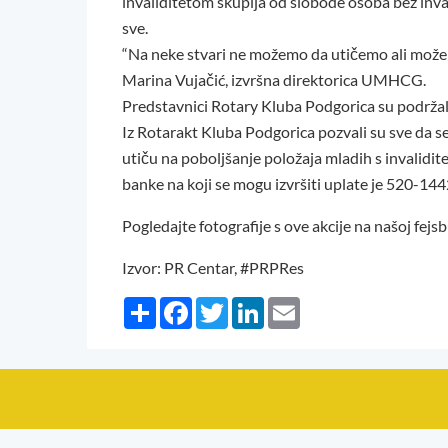
invaliditetom skuplja od slobode osoba bez inval
sve.
“Na neke stvari ne možemo da utičemo ali možem
Marina Vujačić, izvršna direktorica UMHCG.
Predstavnici Rotary Kluba Podgorica su podržali
Iz Rotarakt Kluba Podgorica pozvali su sve da s
utiču na poboljšanje položaja mladih s invalidi
banke na koji se mogu izvršiti uplate je 520-14
Pogledajte fotografije s ove akcije na našoj fejsb
Izvor: PR Centar, #PRPRes
Share
Facebook
Twitter
LinkedIn
Email