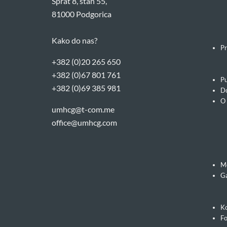
Sprat 8, stan 55,
81000 Podgorica
Kako do nas?
Pr
+382 (0)20 265 650
+382 (0)67 801 761
Pu
+382 (0)69 385 981
Do
O
umhcg@t-com.me
office@umhcg.com
M
Ga
Ko
F