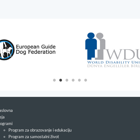
slovna
eja
ogrami
Program za obrazovanje i edukaciju
Program za samostalni život