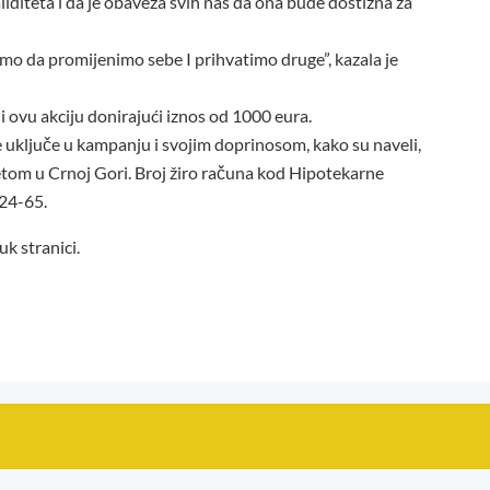
iditeta i da je obaveza svih nas da ona bude dostižna za
o da promijenimo sebe I prihvatimo druge”, kazala je
 ovu akciju donirajući iznos od 1000 eura.
e uključe u kampanju i svojim doprinosom, kako su naveli,
tetom u Crnoj Gori. Broj žiro računa kod Hipotekarne
424-65.
uk stranici.