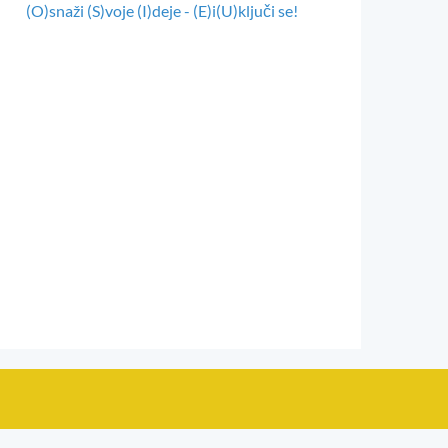
(O)snaži (S)voje (I)deje - (E)i(U)ključi se!