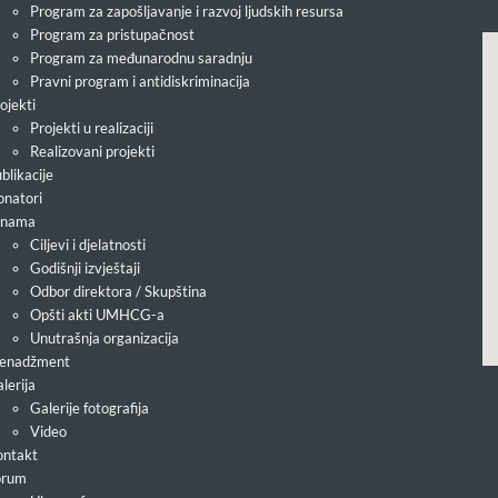
Program za zapošljavanje i razvoj ljudskih resursa
Program za pristupačnost
Program za međunarodnu saradnju
Pravni program i antidiskriminacija
ojekti
Projekti u realizaciji
Realizovani projekti
blikacije
natori
 nama
Ciljevi i djelatnosti
Godišnji izvještaji
Odbor direktora / Skupština
Opšti akti UMHCG-a
Unutrašnja organizacija
enadžment
lerija
Galerije fotografija
Video
ntakt
orum