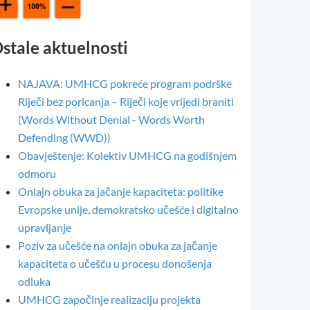
stale aktuelnosti
NAJAVA: UMHCG pokreće program podrške
Riječi bez poricanja – Riječi koje vrijedi braniti
(Words Without Denial - Words Worth
Defending (WWD))
Obavještenje: Kolektiv UMHCG na godišnjem
odmoru
Onlajn obuka za jačanje kapaciteta: politike
Evropske unije, demokratsko učešće i digitalno
upravljanje
Poziv za učešće na onlajn obuka za jačanje
kapaciteta o učešću u procesu donošenja
odluka
UMHCG započinje realizaciju projekta