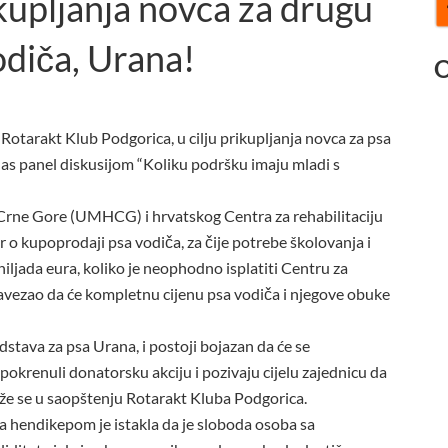
upljanja novca za drugu
odiča, Urana!
O
otarakt Klub Podgorica, u cilju prikupljanja novca za psa
nas panel diskusijom “Koliku podršku imaju mladi s
rne Gore (UMHCG) i hrvatskog Centra za rehabilitaciju
or o kupoprodaji psa vodiča, za čije potrebe školovanja i
iljada eura, koliko je neophodno isplatiti Centru za
avezao da će kompletnu cijenu psa vodiča i njegove obuke
dstava za psa Urana, i postoji bojazan da će se
okrenuli donatorsku akciju i pozivaju cijelu zajednicu da
aže se u saopštenju Rotarakt Kluba Podgorica.
 hendikepom je istakla da je sloboda osoba sa