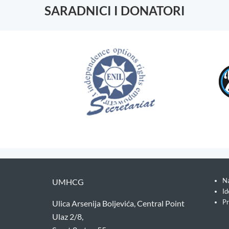
SARADNICI I DONATORI
Na
UMHCG
Id
Pr
Ulica Arsenija Boljevića, Central Point
Ulaz 2/8,