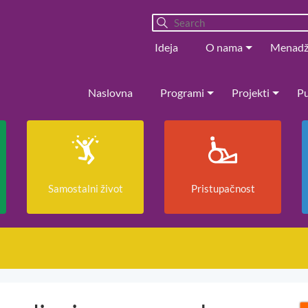
Ideja
O nama
Menad
Naslovna
Programi
Projekti
Pu
Samostalni život
Pristupačnost