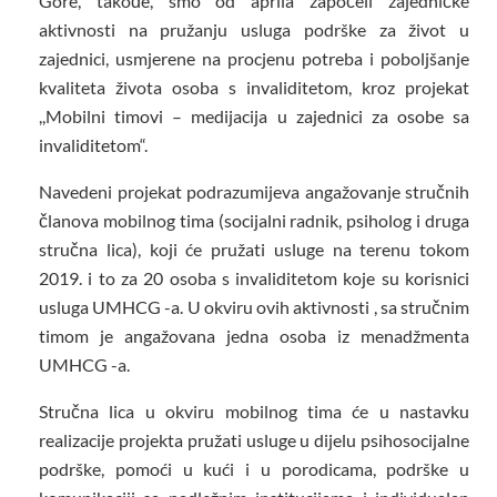
Gore, takođe, smo od aprila započeli zajedničke
aktivnosti na pružanju usluga podrške za život u
zajednici, usmjerene na procjenu potreba i poboljšanje
kvaliteta života osoba s invaliditetom, kroz projekat
,,Mobilni timovi – medijacija u zajednici za osobe sa
invaliditetom“.
Navedeni projekat podrazumijeva angažovanje stručnih
članova mobilnog tima (socijalni radnik, psiholog i druga
stručna lica), koji će pružati usluge na terenu tokom
2019. i to za 20 osoba s invaliditetom koje su korisnici
usluga UMHCG -a. U okviru ovih aktivnosti , sa stručnim
timom je angažovana jedna osoba iz menadžmenta
UMHCG -a.
Stručna lica u okviru mobilnog tima će u nastavku
realizacije projekta pružati usluge u dijelu psihosocijalne
podrške, pomoći u kući i u porodicama, podrške u