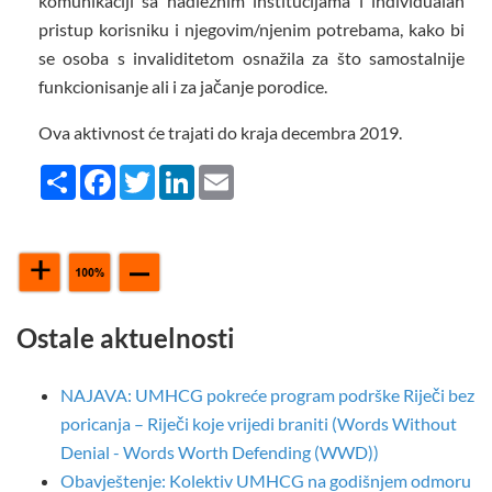
komunikaciji sa nadležnim institucijama i individualan
pristup korisniku i njegovim/njenim potrebama, kako bi
se osoba s invaliditetom osnažila za što samostalnije
funkcionisanje ali i za jačanje porodice.
Ova aktivnost će trajati do kraja decembra 2019.
Share
Facebook
Twitter
LinkedIn
Email
Ostale aktuelnosti
NAJAVA: UMHCG pokreće program podrške Riječi bez
poricanja – Riječi koje vrijedi braniti (Words Without
Denial - Words Worth Defending (WWD))
Obavještenje: Kolektiv UMHCG na godišnjem odmoru