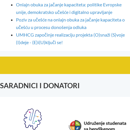
Onlajn obuka za jačanje kapaciteta: politike Evropske
unije, demokratsko učešće i digitalno upravljanje
Poziv za učešće na onlajn obuka za jačanje kapaciteta o
učešću u procesu donošenja odluka
UMHCG započinje realizaciju projekta (O)snaži (S)voje
(I)deje - (E)i(U)ključi se!
SARADNICI I DONATORI