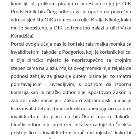
komisiji, ali prilikom pitanja o adresi na kojoj je OIK
Predsjednik biračkog odbora ga je uputio na pogrešnu
adresu sjedišta OIKa (umjesto u ulici Kralja Nikole, kako
mu je saopšteno, a OIK se trenutno nalazi u ulici Vuka
Karadžića).
Pored ovog slučaja nas je kontaktirala majka momka sa
invaliditetom, takođe iz Podgorice, koji je korisnik kolica,
a čije biračko mjesto je nepristupačno sa brojnim
stepenicama na ulazu. Majka ovog momka nije željela da
podnosi zahtjev za glasanje putem pisma jer to smatra
ponižavajućim i uvredljivim, s obzirom da izborna
komisija kao ni birački odbor nije ispoštovao Zakon o
zabrani diskriminacije i Zakon o zabrani diskriminacije
lica s invaliditetom i time indirektno onemogućio osobu s
invaliditetom da glasa na biračkom mjestu. Takođe,
birački odbor nije preduzeo nikakve radnje da “olakša
pristup licu s invaliditetom biračkom mjestu” kako bi