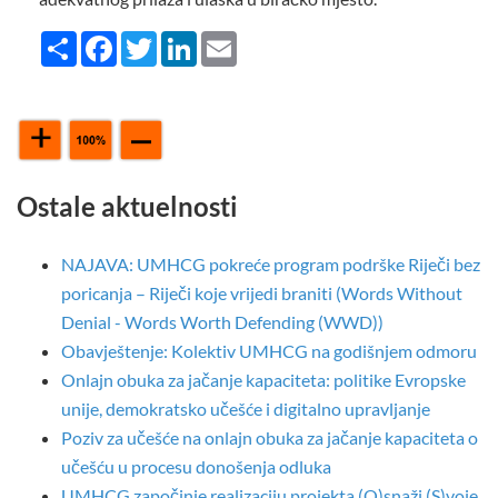
Share
Facebook
Twitter
LinkedIn
Email
Ostale aktuelnosti
NAJAVA: UMHCG pokreće program podrške Riječi bez
poricanja – Riječi koje vrijedi braniti (Words Without
Denial - Words Worth Defending (WWD))
Obavještenje: Kolektiv UMHCG na godišnjem odmoru
Onlajn obuka za jačanje kapaciteta: politike Evropske
unije, demokratsko učešće i digitalno upravljanje
Poziv za učešće na onlajn obuka za jačanje kapaciteta o
učešću u procesu donošenja odluka
UMHCG započinje realizaciju projekta (O)snaži (S)voje