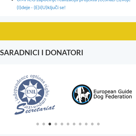
(I)deje - (E)i(U)ključi se!
SARADNICI I DONATORI