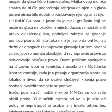
mogao da glasa lično i samostalno. Majka ovog momka
smatra da bi čin podnošenja zahtjeva da njen sin glasa
putem pisma bilo dodatno ponižavanje njenog sina i nje.
U UMHCGu nam je jasno da je svaki građanin koji ne
može da glasa na biračkom mjestu dužan, samostalno ili
preko ovlašćenog lica, podnijeti zahtjev za glasanje
pomoću pisma, ali isto tako nam je jasno da oni koji su
dužni da omoguće ravnopravno glasanje i pritom plaćeni
za svoj posao moraju obezbijediti ravnopravne uslove za
ostvarivanje biračkog prava. Ovom prilikom apelujemo
na Državnu izbornu komisiju, a posebno na Opštinske
izborne komisije, kada je u pitanju organizacija izbora na
lokalnom nivou da se ovakvi slučajevi kršenja prava
osoba s invaliditetom više ne ponove.
Inače, posmatrači mobilne ekipe MANSa su do sada
obišli preko 30 biračkih mjesta od kojih je više od
polovine nepristupačno osobama s invaliditetom, bez
adekvatnog prilaza i ulaska u biračko mjesto.