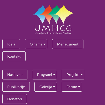
Ideja
O nama
Menadžment
Kontakt
Naslovna
Programi
Projekti
Publikacije
Galerija
Forum
Donatori