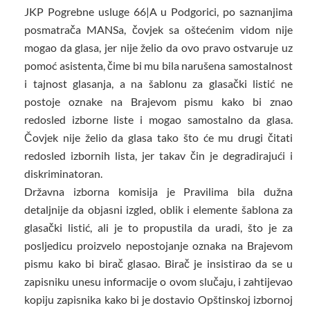
JKP Pogrebne usluge 66|A u Podgorici, po saznanjima
posmatrača MANSa, čovjek sa oštećenim vidom nije
mogao da glasa, jer nije želio da ovo pravo ostvaruje uz
pomoć asistenta, čime bi mu bila narušena samostalnost
i tajnost glasanja, a na šablonu za glasački listić ne
postoje oznake na Brajevom pismu kako bi znao
redosled izborne liste i mogao samostalno da glasa.
Čovjek nije želio da glasa tako što će mu drugi čitati
redosled izbornih lista, jer takav čin je degradirajući i
diskriminatoran.
Državna izborna komisija je Pravilima bila dužna
detaljnije da objasni izgled, oblik i elemente šablona za
glasački listić, ali je to propustila da uradi, što je za
posljedicu proizvelo nepostojanje oznaka na Brajevom
pismu kako bi birač glasao. Birač je insistirao da se u
zapisniku unesu informacije o ovom slučaju, i zahtijevao
kopiju zapisnika kako bi je dostavio Opštinskoj izbornoj