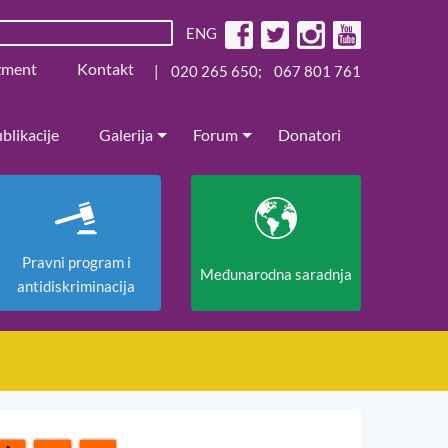
ENG
žment
Kontakt
|
020 265 650
;
067 801 761
blikacije
Galerija
Forum
Donatori
Pravni program i
Međunarodna saradnja
antidiskriminacija