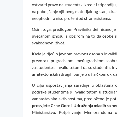
ostvariti pravo na studentski kredit i stipendiju,
na poboljšanje njihovog materijalnog stanja, ka
neophodni, a nisu pruženi od strane sistema.
Osim toga, predlogom Pravilnika definisano je 
uvećanom iznosu, s obzirom na to da osobe s 
svakodnevni život.
Kada je riječ o javnom prevozu osoba s invalid
prevoza u prigradskom i međugradskom saobrać
za studente s invaliditetom i da su studenti s 
arhitektonskih i drugih barijera u fizičkom okruž
U cilju uspostavljanja saradnje u oblastima 
podrške studentima s invaliditetom u studiran
vannastavnim aktivnostima, predloženo je pot
prosvjete Crne Gore i Udruženja mladih sa 
Ministarstvu. Potpisivanje Memoranduma o 