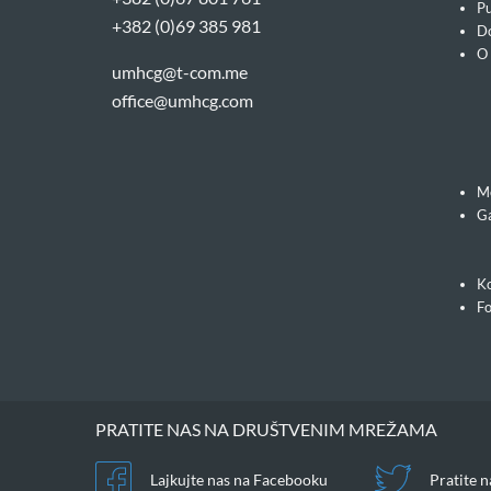
Pu
+382 (0)69 385 981
Do
O
umhcg@t-com.me
office@umhcg.com
M
Ga
Ko
F
PRATITE NAS NA DRUŠTVENIM MREŽAMA
Lajkujte nas na Facebooku
Pratite n