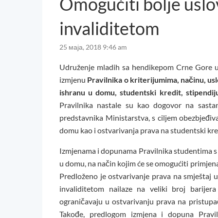
Omogućiti bolje uslo
invaliditetom
25 маја, 2018 9:46 am
Udruženje mladih sa hendikepom Crne Gore uput
izmjenu
Pravilnika o kriterijumima, načinu, us
ishranu u domu, studentski kredit, stipendiju
Pravilnika nastale su kao dogovor na sas
predstavnika Ministarstva, s ciljem obezbjeđiva
domu kao i ostvarivanja prava na studentski kred
Izmjenama i dopunama Pravilnika studentima s 
u domu, na način kojim će se omogućiti primjena
Predloženo je ostvarivanje prava na smještaj 
invaliditetom nailaze na veliki broj barije
ograničavaju u ostvarivanju prava na pristup
Takođe, predlogom izmjena i dopuna Pravil