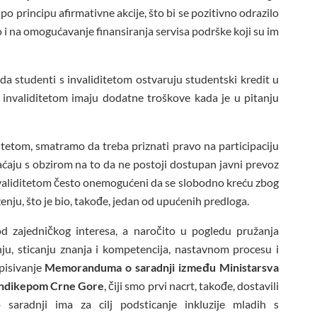
 po principu afirmativne akcije, što bi se pozitivno odrazilo
o i na omogućavanje finansiranja servisa podrške koji su im
da studenti s invaliditetom ostvaruju studentski kredit u
invaliditetom imaju dodatne troškove kada je u pitanju
itetom, smatramo da treba priznati pravo na participaciju
aju s obzirom na to da ne postoji dostupan javni prevoz
invaliditetom često onemogućeni da se slobodno kreću zbog
enju, što je bio, takođe, jedan od upućenih predloga.
od zajedničkog interesa, a naročito u pogledu pružanja
ju, sticanju znanja i kompetencija, nastavnom procesu i
pisivanje
Memoranduma o saradnji između Ministarsva
hendikepom Crne Gore
, čiji smo prvi nacrt, takođe, dostavili
saradnji ima za cilj podsticanje inkluzije mladih s