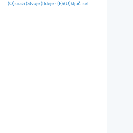
(O)snaži (S)voje (I)deje - (E)i(U)ključi se!