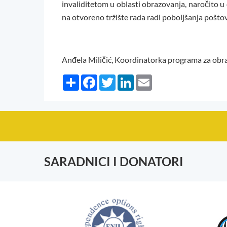
invaliditetom u oblasti obrazovanja, naročito u
na otvoreno tržište rada radi poboljšanja poštov
Anđela Miličić, Koordinatorka programa za obra
Share
Facebook
Twitter
LinkedIn
Email
SARADNICI I DONATORI