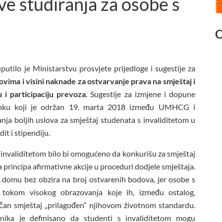
ve studiranja za osobe s
O
ilo je Ministarstvu prosvjete prijedloge i sugestije za
lovima i visini naknade za ostvarvanje prava na smještaj i
 i participaciju prevoza
. Sugestije za izmjene i dopune
tanku koji je održan 19. marta 2018 između UMHCG i
nja boljih uslova za smještaj studenata s invaliditetom u
it i stipendiju.
invaliditetom bilo bi omogućeno da konkurišu za smještaj
 principa afirmativne akcije u proceduri dodjele smještaja.
u domu bez obzira na broj ostvarenih bodova, jer osobe s
ra tokom visokog obrazovanja koje ih, između ostalog,
ačan smještaj „prilagođen“ njihovom životnom standardu.
nika je definisano da studenti s invaliditetom mogu