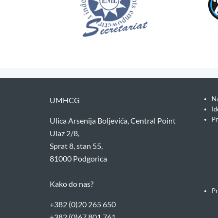
Na
UMHCG
Id
Pr
Ulica Arsenija Boljevića, Central Point
Ulaz 2/8,
Sprat 8, stan 55,
81000 Podgorica
Kako do nas?
Pr
+382 (0)20 265 650
+382 (0)67 801 761