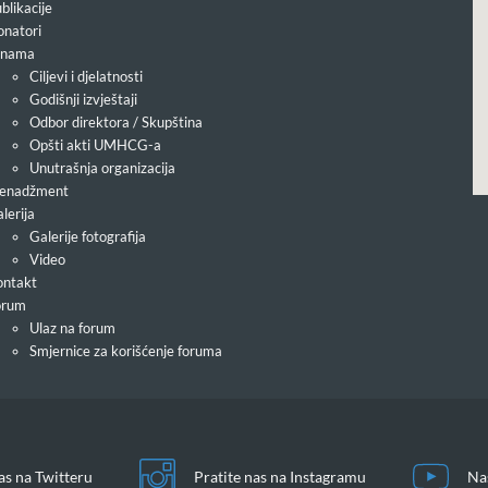
blikacije
natori
 nama
Ciljevi i djelatnosti
Godišnji izvještaji
Odbor direktora / Skupština
Opšti akti UMHCG-a
Unutrašnja organizacija
enadžment
lerija
Galerije fotografija
Video
ntakt
orum
Ulaz na forum
Smjernice za korišćenje foruma
as na Twitteru
Pratite nas na Instagramu
Na