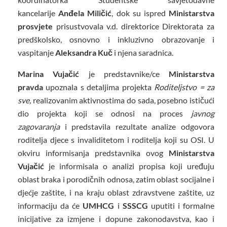
kancelarije
Anđela Miličić
, dok su ispred
Ministarstva
prosvjete
prisustvovala v.d. direktorice Direktorata za
predškolsko, osnovno i inkluzivno obrazovanje i
vaspitanje
Aleksandra Kuč
i njena saradnica.
Marina Vujačić
je predstavnike/ce
Ministarstva
pravda
upoznala s detaljima projekta
Roditeljstvo = za
sve,
realizovanim aktivnostima do sada, posebno ističući
dio projekta koji se odnosi na proces
javnog
zagovaranja
i predstavila rezultate analize odgovora
roditelja djece s invaliditetom i roditelja koji su OSI. U
okviru informisanja predstavnika ovog
Ministarstva
Vujačić
je informisala o analizi propisa koji uređuju
oblast braka i porodičnih odnosa, zatim oblast socijalne i
djećje zaštite, i na kraju oblast zdravstvene zaštite, uz
informaciju da će
UMHCG
i
SSSCG
uputiti i formalne
inicijative za izmjene i dopune zakonodavstva, kao i