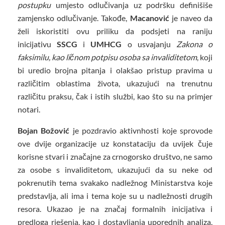
postupku
umjesto odlučivanja uz podršku definišiše
zamjensko odlučivanje. Takođe,
Macanović
je naveo da
želi iskoristiti ovu priliku da podsjeti na raniju
inicijativu
SSCG
i
UMHCG
o usvajanju
Zakona o
faksimilu, kao ličnom potpisu osoba sa invaliditetom
, koji
bi uredio brojna pitanja i olakšao pristup pravima u
različitim oblastima života, ukazujući na trenutnu
različitu praksu, čak i istih službi, kao što su na primjer
notari.
Bojan Božović
je pozdravio aktivnhosti koje sprovode
ove dvije organizacije uz konstataciju da uvijek čuje
korisne stvari i značajne za crnogorsko društvo, ne samo
za osobe s invaliditetom, ukazujući da su neke od
pokrenutih tema svakako nadležnog Ministarstva koje
predstavlja, ali ima i tema koje su u nadležnosti drugih
resora. Ukazao je na značaj formalnih inicijativa i
predloga rješenja, kao i dostavljanja uporednih analiza,