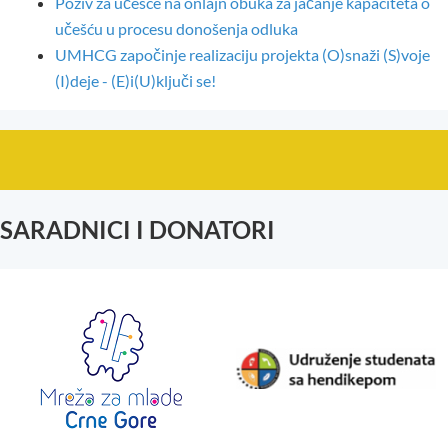
Poziv za učešće na onlajn obuka za jačanje kapaciteta o
učešću u procesu donošenja odluka
UMHCG započinje realizaciju projekta (O)snaži (S)voje
(I)deje - (E)i(U)ključi se!
SARADNICI I DONATORI