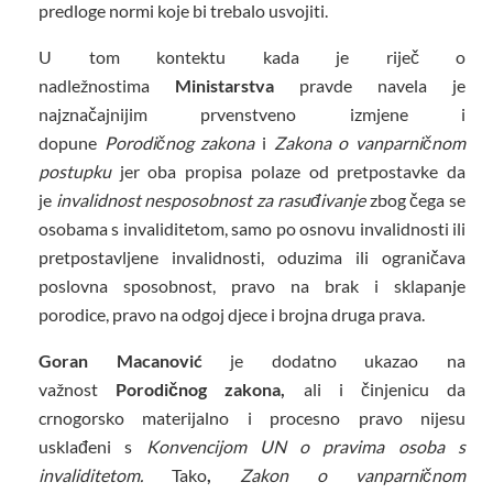
predloge normi koje bi trebalo usvojiti.
U tom kontektu kada je riječ o
nadležnostima
Ministarstva
pravde navela je
najznačajnijim prvenstveno izmjene i
dopune
Porodičnog zakona
i
Zakona o vanparničnom
postupku
jer oba propisa polaze od pretpostavke da
je
invalidnost nesposobnost za rasuđivanje
zbog čega se
osobama s invaliditetom, samo po osnovu invalidnosti ili
pretpostavljene invalidnosti, oduzima ili ograničava
poslovna sposobnost, pravo na brak i sklapanje
porodice, pravo na odgoj djece i brojna druga prava.
Goran Macanović
je dodatno ukazao na
važnost
Porodičnog zakona,
ali i činjenicu da
crnogorsko materijalno i procesno pravo nijesu
usklađeni s
Konvencijom UN o pravima osoba s
invaliditetom.
Tako
,
Zakon o vanparničnom