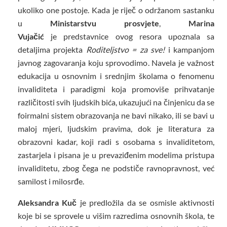
ukoliko one postoje. Kada je riječ o održanom sastanku
u
Ministarstvu prosvjete
,
Marina
Vujačić
je predstavnice ovog resora upoznala sa
detaljima projekta
Roditeljstvo = za sve!
i kampanjom
javnog zagovaranja koju sprovodimo. Navela je važnost
edukacija u osnovnim i srednjim školama o fenomenu
invaliditeta i paradigmi koja promoviše prihvatanje
različitosti svih ljudskih bića, ukazujući na činjenicu da se
foirmalni sistem obrazovanja ne bavi nikako, ili se bavi u
maloj mjeri, ljudskim pravima, dok je literatura za
obrazovni kadar, koji radi s osobama s invaliditetom,
zastarjela i pisana je u prevaziđenim modelima pristupa
invaliditetu, zbog čega ne podstiče ravnopravnost, već
samilost i milosrđe.
Aleksandra Kuč
je predložila da se osmisle aktivnosti
koje bi se sprovele u višim razredima osnovnih škola, te