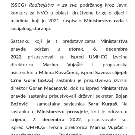
(SSCG)
Roditeljstvo = za sve
, podržanog kroz Javni
konkurs za NVO u oblasti društvene brige o djeci i
mladima, koji je 2021. raspisalo
Ministarstvo rada i
socijalnog staranja.
Sastanku koji je s predstavnicama
Ministarstva
pravda
održan u
utorak, 6. decembra
2022.
prisustvovali su, ispred
UMHCG
izvršna
direktorica
Marina Vujačić
i programska
asistentkinja
Milena Kovačević
, ispred
Saveza slijepih
Crne Gore (SSCG)
sastanku je prisustvovao izvršni
direktor
Goran Macanović,
dok su ispred
Ministarstva
pravde
sastanku prisustvovali državni sekretar
Bojan
Božović
i samostalna savjetnica
Sara Kurgaš
. Na
sastanku u
Ministarstvu prosvjete
, koji je održan
u
srijedu, 7. decembra 2022
, prisustvovale su,
ispred
UMHCG
izvršna direktorica
Marina Vujačić
i
koordinatorka Studentske savjetodavne