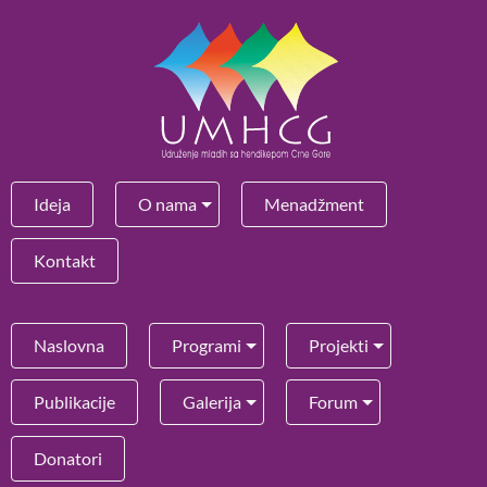
Ideja
O nama
Menadžment
Kontakt
Naslovna
Programi
Projekti
Publikacije
Galerija
Forum
Donatori