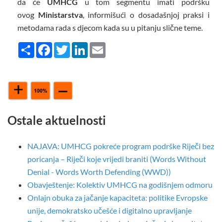
da će
UMHCG
u tom segmentu imati podršku
ovog
Ministarstva
, informišući o dosadašnjoj praksi i
metodama rada s djecom kada su u pitanju slične teme.
Share
Facebook
Twitter
LinkedIn
Email
Ostale aktuelnosti
NAJAVA: UMHCG pokreće program podrške Riječi bez
poricanja – Riječi koje vrijedi braniti (Words Without
Denial - Words Worth Defending (WWD))
Obavještenje: Kolektiv UMHCG na godišnjem odmoru
Onlajn obuka za jačanje kapaciteta: politike Evropske
unije, demokratsko učešće i digitalno upravljanje