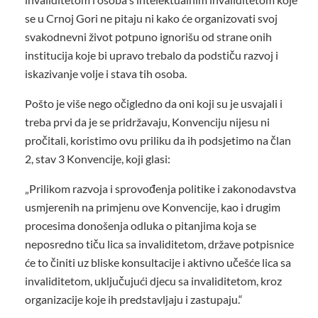
se u Crnoj Gori ne pitaju ni kako će organizovati svoj
svakodnevni život potpuno ignorišu od strane onih
institucija koje bi upravo trebalo da podstiču razvoj i
iskazivanje volje i stava tih osoba.
Pošto je više nego očigledno da oni koji su je usvajali i
treba prvi da je se pridržavaju, Konvenciju nijesu ni
pročitali, koristimo ovu priliku da ih podsjetimo na član
2, stav 3 Konvencije, koji glasi:
„Prilikom razvoja i sprovođenja politike i zakonodavstva
usmjerenih na primjenu ove Konvencije, kao i drugim
procesima donošenja odluka o pitanjima koja se
neposredno tiču lica sa invaliditetom, države potpisnice
će to činiti uz bliske konsultacije i aktivno učešće lica sa
invaliditetom, uključujući djecu sa invaliditetom, kroz
organizacije koje ih predstavljaju i zastupaju.“