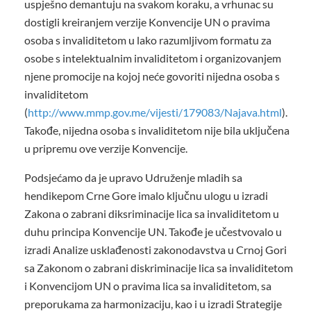
uspješno demantuju na svakom koraku, a vrhunac su
dostigli kreiranjem verzije Konvencije UN o pravima
osoba s invaliditetom u lako razumljivom formatu za
osobe s intelektualnim invaliditetom i organizovanjem
njene promocije na kojoj neće govoriti nijedna osoba s
invaliditetom
(
http://www.mmp.gov.me/vijesti/179083/Najava.html
).
Takođe, nijedna osoba s invaliditetom nije bila uključena
u pripremu ove verzije Konvencije.
Podsjećamo da je upravo Udruženje mladih sa
hendikepom Crne Gore imalo ključnu ulogu u izradi
Zakona o zabrani diksriminacije lica sa invaliditetom u
duhu principa Konvencije UN. Takođe je učestvovalo u
izradi Analize usklađenosti zakonodavstva u Crnoj Gori
sa Zakonom o zabrani diskriminacije lica sa invaliditetom
i Konvencijom UN o pravima lica sa invaliditetom, sa
preporukama za harmonizaciju, kao i u izradi Strategije