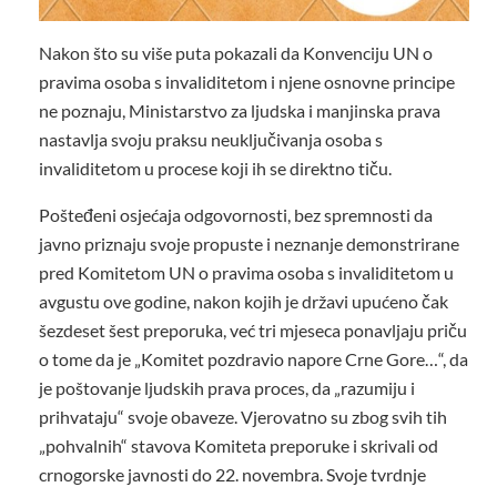
Nakon što su više puta pokazali da Konvenciju UN o
pravima osoba s invaliditetom i njene osnovne principe
ne poznaju, Ministarstvo za ljudska i manjinska prava
nastavlja svoju praksu neuključivanja osoba s
invaliditetom u procese koji ih se direktno tiču.
Pošteđeni osjećaja odgovornosti, bez spremnosti da
javno priznaju svoje propuste i neznanje demonstrirane
pred Komitetom UN o pravima osoba s invaliditetom u
avgustu ove godine, nakon kojih je državi upućeno čak
šezdeset šest preporuka, već tri mjeseca ponavljaju priču
o tome da je „Komitet pozdravio napore Crne Gore…“, da
je poštovanje ljudskih prava proces, da „razumiju i
prihvataju“ svoje obaveze. Vjerovatno su zbog svih tih
„pohvalnih“ stavova Komiteta preporuke i skrivali od
crnogorske javnosti do 22. novembra. Svoje tvrdnje