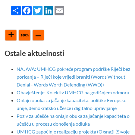
Share
Facebook
Twitter
LinkedIn
Email
Ostale aktuelnosti
NAJAVA: UMHCG pokreće program podrške Riječi bez
poricanja – Riječi koje vrijedi braniti (Words Without
Denial - Words Worth Defending (WWD))
Obavještenje: Kolektiv UMHCG na godišnjem odmoru
Onlajn obuka za jačanje kapaciteta: politike Evropske
unije, demokratsko učešće i digitalno upravljanje
Poziv za učešće na onlajn obuka za jačanje kapaciteta o
učešću u procesu donošenja odluka
UMHCG započinje realizaciju projekta (O)snaži (S)voje