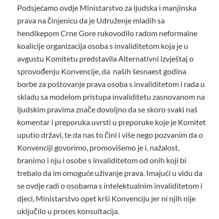
Podsjećamo ovdje Ministarstvo za ljudska i manjinska
prava na činjenicu da je Udruženje mladih sa
hendikepom Crne Gore rukovodilo radom neformalne
koalicije organizacija osoba s invaliditetom koja je u
avgustu Komitetu predstavila Alternativni izvještaj o
sprovođenju Konvencije, da naših šesnaest godina
borbe za poštovanje prava osoba s invaliditetom i rada u
skladu sa modelom pristupa invaliditetu zasnovanom na
ljudskim pravima znače dovoljno da se skoro svaki naš
komentar i preporuka uvrsti u preporuke koje je Komitet
uputio državi, te da nas to čini i više nego pozvanim da o
Konvenciji govorimo, promovišemo je i, nažalost,
branimo i nju i osobe s invaliditetom od onih koji bi
trebalo da im omoguće uživanje prava. Imajući u vidu da
se ovdje radi o osobama s intelektualnim invaliditetom i
djeci, Ministarstvo opet krši Konvenciju jer ni njih nije
uključilo u proces konsultacija.