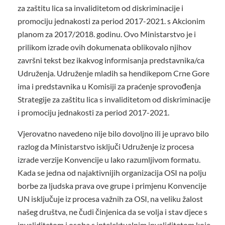
za zaštitu lica sa invaliditetom od diskriminacije i
promociju jednakosti za period 2017-2021. s Akcionim
planom za 2017/2018. godinu. Ovo Ministarstvo je i
prilikom izrade ovih dokumenata oblikovalo njihov
završni tekst bez ikakvog informisanja predstavnika/ca
Udruženja. Udruženje mladih sa hendikepom Crne Gore
ima i predstavnika u Komisiji za praćenje sprovođenja
Strategije za zaštitu lica s invaliditetom od diskriminacije
i promociju jednakosti za period 2017-2021.
Vjerovatno navedeno nije bilo dovoljno ili je upravo bilo
razlog da Ministarstvo isključi Udruženje iz procesa
izrade verzije Konvencije u lako razumljivom formatu.
Kada se jedna od najaktivnijih organizacija OSI na polju
borbe za ljudska prava ove grupe i primjenu Konvencije
UN isključuje iz procesa važnih za OSI, na veliku žalost
našeg društva, ne čudi činjenica da se volja i stav djece s
invaliditetom i osoba s intelektualnim invaliditetom koje