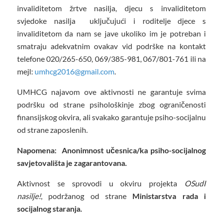
invaliditetom žrtve nasilja, djecu s invaliditetom
svjedoke nasilja uključujući i roditelje djece s
invaliditetom da nam se jave ukoliko im je potreban i
smatraju adekvatnim ovakav vid podrške na kontakt
telefone 020/265-650, 069/385-981, 067/801-761 ili na
mejl:
umhcg2016@gmail.com
.
UMHCG najavom ove aktivnosti ne garantuje svima
podršku od strane psihološkinje zbog ograničenosti
finansijskog okvira, ali svakako garantuje psiho-socijalnu
od strane zaposlenih.
Napomena: Anonimnost učesnica/ka psiho-socijalnog
savjetovališta je zagarantovana.
Aktivnost se sprovodi u okviru projekta
OSudI
nasilje!
, podržanog od strane
Ministarstva rada i
socijalnog staranja.