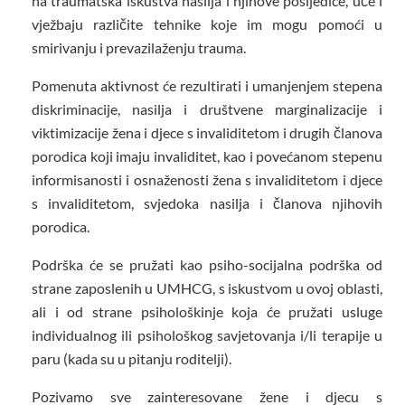
na traumatska iskustva nasilja i njihove posljedice, uče i
vježbaju različite tehnike koje im mogu pomoći u
smirivanju i prevazilaženju trauma.
Pomenuta aktivnost će rezultirati i umanjenjem stepena
diskriminacije, nasilja i društvene marginalizacije i
viktimizacije žena i djece s invaliditetom i drugih članova
porodica koji imaju invaliditet, kao i povećanom stepenu
informisanosti i osnaženosti žena s invaliditetom i djece
s invaliditetom, svjedoka nasilja i članova njihovih
porodica.
Podrška će se pružati kao psiho-socijalna podrška od
strane zaposlenih u UMHCG, s iskustvom u ovoj oblasti,
ali i od strane psihološkinje koja će pružati usluge
individualnog ili psihološkog savjetovanja i/li terapije u
paru (kada su u pitanju roditelji).
Pozivamo sve zainteresovane žene i djecu s