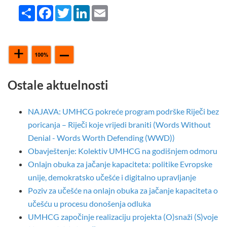
Share
Facebook
Twitter
LinkedIn
Email
Ostale aktuelnosti
NAJAVA: UMHCG pokreće program podrške Riječi bez
poricanja – Riječi koje vrijedi braniti (Words Without
Denial - Words Worth Defending (WWD))
Obavještenje: Kolektiv UMHCG na godišnjem odmoru
Onlajn obuka za jačanje kapaciteta: politike Evropske
unije, demokratsko učešće i digitalno upravljanje
Poziv za učešće na onlajn obuka za jačanje kapaciteta o
učešću u procesu donošenja odluka
UMHCG započinje realizaciju projekta (O)snaži (S)voje