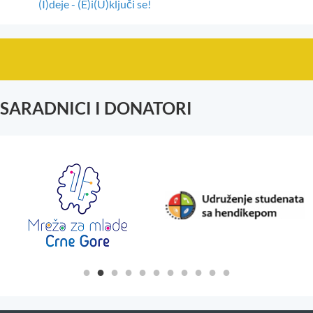
(I)deje - (E)i(U)ključi se!
SARADNICI I DONATORI