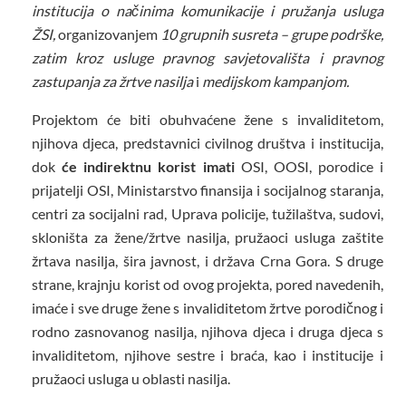
institucija o načinima komunikacije i pružanja usluga
ŽSI,
organizovanjem
10 grupnih susreta – grupe podrške,
zatim kroz usluge pravnog savjetovališta i pravnog
zastupanja za žrtve nasilja
i
medijskom kampanjom.
Projektom će biti obuhvaćene žene s invaliditetom,
njihova djeca, predstavnici civilnog društva i institucija,
dok
će indirektnu korist imati
OSI, OOSI, porodice i
prijatelji OSI, Ministarstvo finansija i socijalnog staranja,
centri za socijalni rad, Uprava policije, tužilaštva, sudovi,
skloništa za žene/žrtve nasilja, pružaoci usluga zaštite
žrtava nasilja, šira javnost, i država Crna Gora. S druge
strane, krajnju korist od ovog projekta, pored navedenih,
imaće i sve druge žene s invaliditetom žrtve porodičnog i
rodno zasnovanog nasilja, njihova djeca i druga djeca s
invaliditetom, njihove sestre i braća, kao i institucije i
pružaoci usluga u oblasti nasilja.