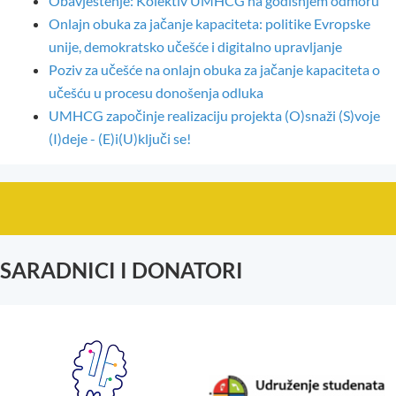
Obavještenje: Kolektiv UMHCG na godišnjem odmoru
Onlajn obuka za jačanje kapaciteta: politike Evropske
unije, demokratsko učešće i digitalno upravljanje
Poziv za učešće na onlajn obuka za jačanje kapaciteta o
učešću u procesu donošenja odluka
UMHCG započinje realizaciju projekta (O)snaži (S)voje
(I)deje - (E)i(U)ključi se!
SARADNICI I DONATORI