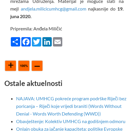
mrežama Udruženja. Materijal je moguće slati na
mejl
andjela.milicicumhcg@gmail.com
najkasnije do
19.
juna 2020.
Pripremila: Anđela Miličić
Share
Facebook
Twitter
LinkedIn
Email
Ostale aktuelnosti
NAJAVA: UMHCG pokreće program podrške Riječi bez
poricanja – Riječi koje vrijedi braniti (Words Without
Denial - Words Worth Defending (WWD))
Obavještenje: Kolektiv UMHCG na godišnjem odmoru
Onlajn obuka za jačanje kapaciteta: politike Evropske