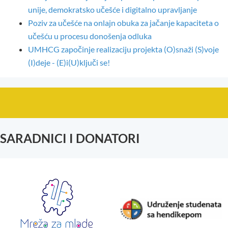
unije, demokratsko učešće i digitalno upravljanje
Poziv za učešće na onlajn obuka za jačanje kapaciteta o
učešću u procesu donošenja odluka
UMHCG započinje realizaciju projekta (O)snaži (S)voje
(I)deje - (E)i(U)ključi se!
SARADNICI I DONATORI