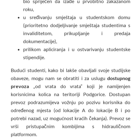
bio spriječen da izađe u prvobitno zakazanom
roku,
u sređivanju smještaja u studentskom domu
(prioritetno dodjeljivanje smještaja studentima s
invaliditetom, prikupljanje i predaja
dokumentacije),
prilikom apliciranja i u ostvarivanju studentske
stipendije.
Budući studenti, kako bi lakše obavljali svoje studijske
obaveze, mogu nam se obratiti i za uslugu
dostupnog
prevoza
„od vrata do vrata“ koji je namijenjen
korisnicima kolica na teritoriji Podgorice. Dostupan
prevoz podrazumijeva vožnju po pozivu korisnika do
određenog mjesta (od lokacije A do lokacije B i po
potrebi nazad, uz mogućnost kraćih čekanja). Prevoz se
vrši pristupačnim kombijima s hidrauličnom
platformom.