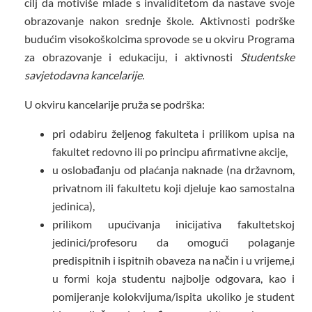
cilj da motiviše mlade s invaliditetom da nastave svoje
obrazovanje nakon srednje škole. Aktivnosti podrške
budućim visokoškolcima sprovode se u okviru Programa
za obrazovanje i edukaciju, i aktivnosti
Studentske
savjetodavna kancelarije.
U okviru kancelarije pruža se podrška:
pri odabiru željenog fakulteta i prilikom upisa na
fakultet redovno ili po principu afirmativne akcije,
u oslobađanju od plaćanja naknade (na državnom,
privatnom ili fakultetu koji djeluje kao samostalna
jedinica),
prilikom upućivanja inicijativa fakultetskoj
jedinici/profesoru da omogući polaganje
predispitnih i ispitnih obaveza na način i u vrijeme,i
u formi koja studentu najbolje odgovara, kao i
pomijeranje kolokvijuma/ispita ukoliko je student