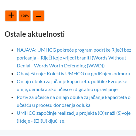
Ostale aktuelnosti
NAJAVA: UMHCG pokreće program podrške Riječi bez
poricanja – Riječi koje vrijedi braniti (Words Without
Denial - Words Worth Defending (WWD))
Obavještenje: Kolektiv UMHCG na godišnjem odmoru
Onlajn obuka za jačanje kapaciteta: politike Evropske
unije, demokratsko učešće i digitalno upravljanje
Poziv za učešće na onlajn obuka za jačanje kapaciteta o
učešću u procesu donošenja odluka
UMHCG započinje realizaciju projekta (O)snaži (S)voje
(I)deje - (E)i(U)ključi se!