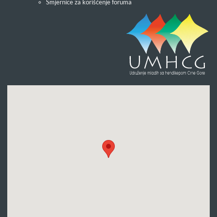
Smjernice za korišćenje foruma