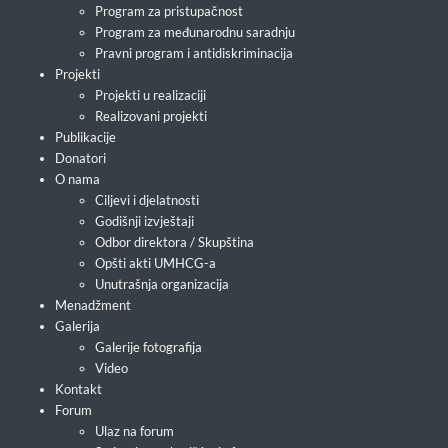
Program za pristupačnost
Program za međunarodnu saradnju
Pravni program i antidiskriminacija
Projekti
Projekti u realizaciji
Realizovani projekti
Publikacije
Donatori
O nama
Ciljevi i djelatnosti
Godišnji izvještaji
Odbor direktora / Skupština
Opšti akti UMHCG-a
Unutrašnja organizacija
Menadžment
Galerija
Galerije fotografija
Video
Kontakt
Forum
Ulaz na forum