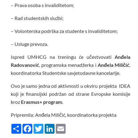
– Prava osoba s invaliditetom;
– Rad studentskih službi;
– Volonterska podrška za studente s invaliditetom;
– Usluge prevoza.
Ispred UMHCG na treningu će učestvovati
Anđela
Radovanović
, programska menadžerka i
Anđela Miličić
,
koordinatorka Studentske savjetodavne kancelarije
.
Ovo je samo jedna od aktivnosti u okviru projekta IDEA
koji je finansijski podržan od strane Evropske komisije
kroz
Erasmus+ program.
Pripremila: Anđela Miličić, koordinatorka projekta
Share
Facebook
Twitter
LinkedIn
Email