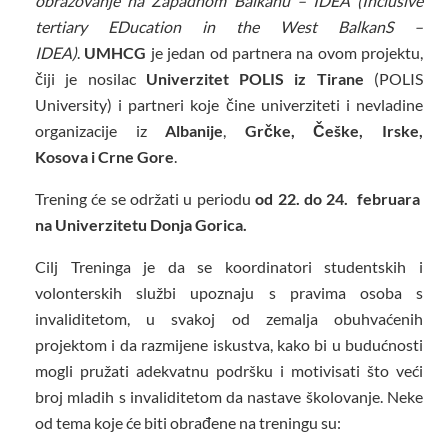
obrazovanje na Zapadnom Balkanu – IDEA (Inclusive
tertiary EDucation in the West BalkanS –
IDEA)
.
UMHCG
je jedan od partnera na ovom projektu,
čiji je nosilac
Univerzitet POLIS iz Tirane
(POLIS
University) i partneri koje čine univerziteti i nevladine
organizacije iz
Albanije
,
Grčke, Češke, Irske,
Kosova i Crne Gore
.
Trening će se održati u periodu
od 22. do 24. februara
na Univerzitetu Donja Gorica.
Cilj Treninga je da se koordinatori studentskih i
volonterskih službi upoznaju s pravima osoba s
invaliditetom, u svakoj od zemalja obuhvaćenih
projektom i da razmijene iskustva, kako bi u budućnosti
mogli pružati adekvatnu podršku i motivisati što veći
broj mladih s invaliditetom da nastave školovanje. Neke
od tema koje će biti obrađene na treningu su: