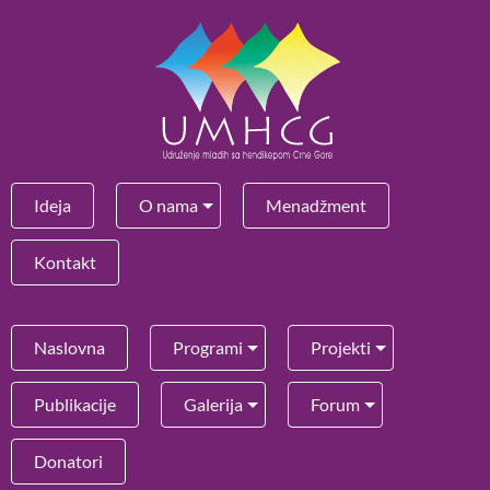
Ideja
O nama
Menadžment
Kontakt
Naslovna
Programi
Projekti
Publikacije
Galerija
Forum
Donatori