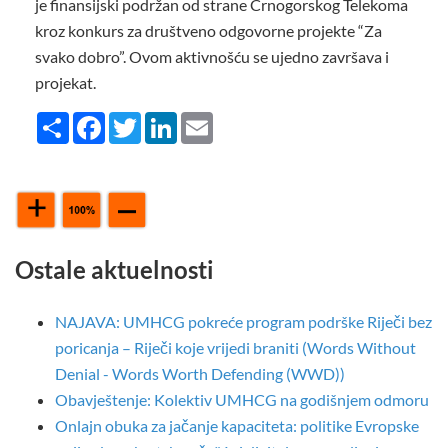
je finansijski podržan od strane Crnogorskog Telekoma
kroz konkurs za društveno odgovorne projekte “Za
svako dobro”. Ovom aktivnošću se ujedno završava i
projekat.
Share
Facebook
Twitter
LinkedIn
Email
Ostale aktuelnosti
NAJAVA: UMHCG pokreće program podrške Riječi bez
poricanja – Riječi koje vrijedi braniti (Words Without
Denial - Words Worth Defending (WWD))
Obavještenje: Kolektiv UMHCG na godišnjem odmoru
Onlajn obuka za jačanje kapaciteta: politike Evropske