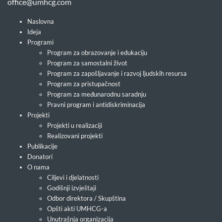
office@umhcg.com
Naslovna
Ideja
Programi
Program za obrazovanje i edukaciju
Program za samostalni život
Program za zapošljavanje i razvoj ljudskih resursa
Program za pristupačnost
Program za međunarodnu saradnju
Pravni program i antidiskriminacija
Projekti
Projekti u realizaciji
Realizovani projekti
Publikacije
Donatori
O nama
Ciljevi i djelatnosti
Godišnji izvještaji
Odbor direktora / Skupština
Opšti akti UMHCG-a
Unutrašnja organizacija