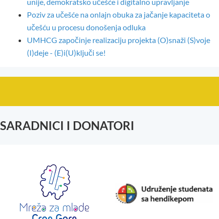
unije, demokratsko učešće i digitalno upravljanje
Poziv za učešće na onlajn obuka za jačanje kapaciteta o
učešću u procesu donošenja odluka
UMHCG započinje realizaciju projekta (O)snaži (S)voje
(I)deje - (E)i(U)ključi se!
SARADNICI I DONATORI