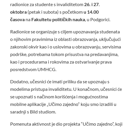
radionice za studente s invaliditetom
26. i 27.
oktobra
(petak i subota) s početkom
u 14.00
časova
na
Fakultetu političkih nauka
, u Podgorici.
Radionice se organizuje s ciljem upoznavanja studenata
o njihovim pravimima iz oblasti obrazovanja, uključujući
zakonski okvir kao i o uslovima u obrazovanju, servisima
podrške, potrebama tokom prisustva na predavanjima,
kao i procedurama i rokovima za ostvarivanje prava
posredstvom UMHCG.
Dodatno, učesnici će imati priliku da se upoznaju s
modelima pristupa invaliditetu. U konačnom, učesnici će
se upoznati s načinom korišćenja i mogućnostima
mobilne aplikacije „Učimo zajedno“ koju smo izradili u
saradnji s Bild studiom.
Pomenuta aktivnost je dio projekta “Učimo zajedno”, koji