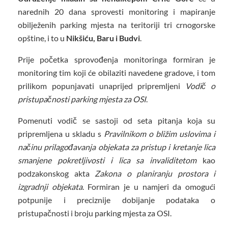
narednih 20 dana sprovesti monitoring i mapiranje
obilježenih parking mjesta na teritoriji tri crnogorske
opštine, i to u
Nikšiću, Baru i Budvi
.
Prije početka sprovođenja monitoringa formiran je
monitoring tim koji će obilaziti navedene gradove, i tom
prilikom popunjavati unaprijed pripremljeni
Vodič o
pristupačnosti parking mjesta za OSI
.
Pomenuti vodič se sastoji od seta pitanja koja su
pripremljena u skladu s
Pravilnikom o bližim uslovima i
načinu prilagođavanja objekata za pristup i kretanje lica
smanjene pokretljivosti i lica sa invaliditetom
kao
podzakonskog akta
Zakona o planiranju prostora i
izgradnji objekata
. Formiran je u namjeri da omogući
potpunije i preciznije dobijanje podataka o
pristupačnosti i broju parking mjesta za OSI.