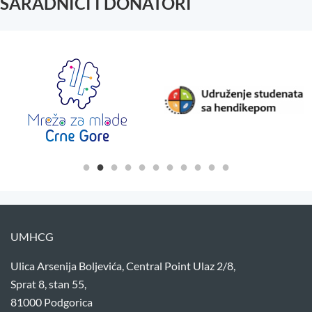
SARADNICI I DONATORI
UMHCG
Ulica Arsenija Boljevića, Central Point Ulaz 2/8,
Sprat 8, stan 55,
81000 Podgorica