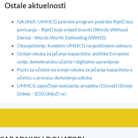
Ostale aktuelnosti
NAJAVA: UMHCG pokreće program podrške Riječi bez
poricanja – Riječi koje vrijedi braniti (Words Without
Denial - Words Worth Defending (WWD))
Obavještenje: Kolektiv UMHCG na godišnjem odmoru
Onlajn obuka za jačanje kapaciteta: politike Evropske
unije, demokratsko učešće i digitalno upravljanje
Poziv za učešće na onlajn obuka za jačanje kapaciteta o
učešću u procesu donošenja odluka
UMHCG započinje realizaciju projekta (O)snaži (S)voje
(I)deje - (E)i(U)ključi se!