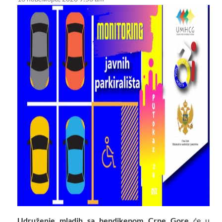
Udruženje mladih sa hendikepom Crne Gore
će u