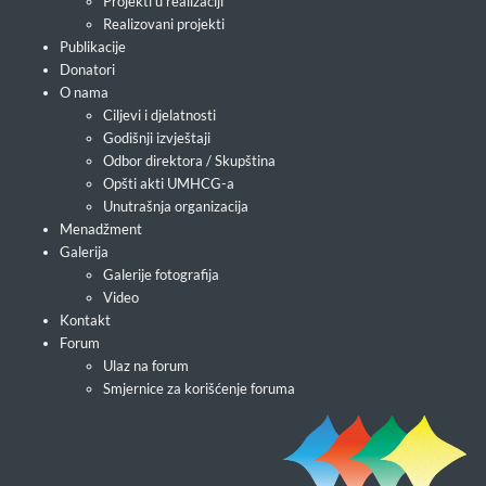
Projekti u realizaciji
Realizovani projekti
Publikacije
Donatori
O nama
Ciljevi i djelatnosti
Godišnji izvještaji
Odbor direktora / Skupština
Opšti akti UMHCG-a
Unutrašnja organizacija
Menadžment
Galerija
Galerije fotografija
Video
Kontakt
Forum
Ulaz na forum
Smjernice za korišćenje foruma