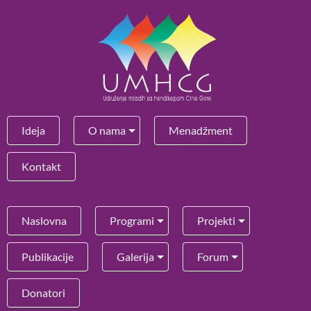
Ideja
O nama
Menadžment
Kontakt
Naslovna
Programi
Projekti
Publikacije
Galerija
Forum
Donatori