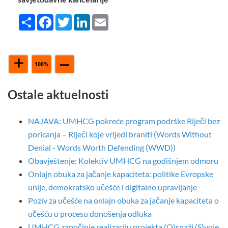
Share
Facebook
Twitter
LinkedIn
Email
Ostale aktuelnosti
NAJAVA: UMHCG pokreće program podrške Riječi bez
poricanja – Riječi koje vrijedi braniti (Words Without
Denial - Words Worth Defending (WWD))
Obavještenje: Kolektiv UMHCG na godišnjem odmoru
Onlajn obuka za jačanje kapaciteta: politike Evropske
unije, demokratsko učešće i digitalno upravljanje
Poziv za učešće na onlajn obuka za jačanje kapaciteta o
učešću u procesu donošenja odluka
UMHCG započinje realizaciju projekta (O)snaži (S)voje