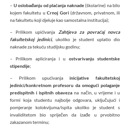
–
U oslobađanju od plaćanja naknade
(školarine) na bilo
kojem fakultetu u
Crnoj Gori
(državnom, privatnom, ili
na fakultetu koji djeluje kao samostalna institucija);
– Prilikom upićivanja
Zahtjeva za povraćaj novca
fakultetskoj jedinici
,
ukoliko je student uplatio dio
naknade za tekuću studijsku godinu;
– Prilikom apliciranja i u
ostvarivanju studentske
stipendije
;
– Prilikom upućivanja
inicijative fakultetskoj
jedinici/konkretnom profesoru da omogući polaganje
predispitnih i ispitnih obaveza
na način, u vrijeme i u
formi koja studentu najbolje odgovara, uključujući i
pomjeranje kolokvijuma/ispita ukoliko je student s
invaliditetom bio spriječen da izađe u prvobitno
zakazanom terminu;