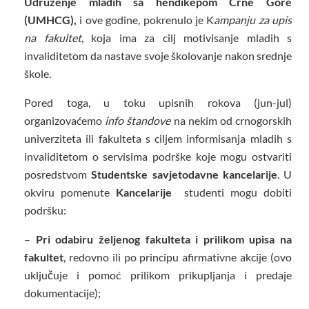
Udruženje mladih sa hendikepom Crne Gore
(UMHCG),
i ove godine, pokrenulo je K
ampanju za upis
na fakultet
, koja ima za cilj motivisanje mladih s
invaliditetom da nastave svoje školovanje nakon srednje
škole.
Pored toga, u toku upisnih rokova (jun-jul)
organizovaćemo
info štandove
na nekim od crnogorskih
univerziteta ili fakulteta s ciljem informisanja mladih s
invaliditetom o servisima podrške koje mogu ostvariti
posredstvom
Studentske savjetodavne kancelarije
. U
okviru pomenute
Kancelarije
studenti mogu dobiti
podršku:
–
Pri odabiru željenog fakulteta i prilikom upisa na
fakultet
, redovno ili po principu afirmativne akcije (ovo
uključuje i pomoć prilikom prikupljanja i predaje
dokumentacije);