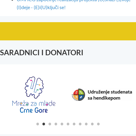
(I)deje - (E)i(U)ključi se!
SARADNICI I DONATORI