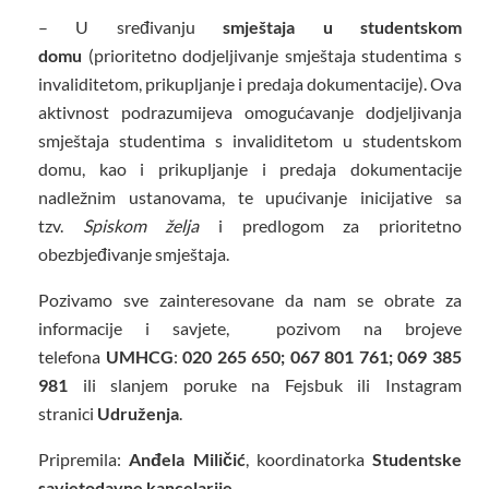
– U sređivanju
smještaja u studentskom
domu
(prioritetno dodjeljivanje smještaja studentima s
invaliditetom, prikupljanje i predaja dokumentacije). Ova
aktivnost podrazumijeva omogućavanje dodjeljivanja
smještaja studentima s invaliditetom u studentskom
domu, kao i prikupljanje i predaja dokumentacije
nadležnim ustanovama, te upućivanje inicijative sa
tzv.
Spiskom želja
i predlogom za prioritetno
obezbjeđivanje smještaja.
Pozivamo sve zainteresovane da nam se obrate za
informacije i savjete, pozivom na brojeve
telefona
UMHCG
:
020 265 650; 067 801 761; 069 385
981
ili slanjem poruke na Fejsbuk ili Instagram
stranici
Udruženja
.
Pripremila:
Anđela Miličić
, koordinatorka
Studentske
savjetodavne kancelarije