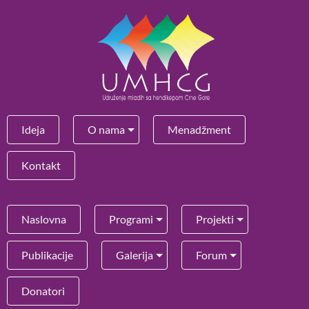
Ideja
O nama
Menadžment
Kontakt
Naslovna
Programi
Projekti
Publikacije
Galerija
Forum
Donatori