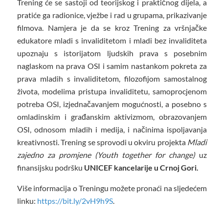
Trening će se sastoji od teorijskog i praktičnog dijela, a
pratiće ga radionice, vježbe i rad u grupama, prikazivanje
filmova. Namjera je da se kroz Trening za vršnjačke
edukatore mladi s invaliditetom i mladi bez invaliditeta
upoznaju s istorijatom ljudskih prava s posebnim
naglaskom na prava OSI i samim nastankom pokreta za
prava mladih s invaliditetom, filozofijom samostalnog
života, modelima pristupa invaliditetu, samoprocjenom
potreba OSI, izjednačavanjem mogućnosti, a posebno s
omladinskim i građanskim aktivizmom, obrazovanjem
OSI, odnosom mladih i medija, i načinima ispoljavanja
kreativnosti. Trening se sprovodi u okviru projekta
Mladi
zajedno za promjene (Youth together for change)
uz
finansijsku podršku
UNICEF kancelarije u Crnoj Gori.
Više informacija o Treningu možete pronaći na sljedećem
linku:
https://bit.ly/2vH9h9S
.