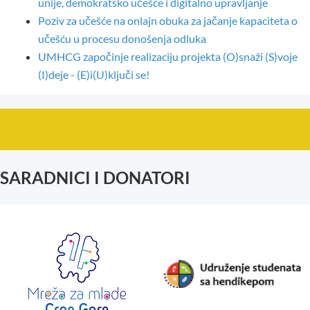
unije, demokratsko učešće i digitalno upravljanje
Poziv za učešće na onlajn obuka za jačanje kapaciteta o
učešću u procesu donošenja odluka
UMHCG započinje realizaciju projekta (O)snaži (S)voje
(I)deje - (E)i(U)ključi se!
SARADNICI I DONATORI