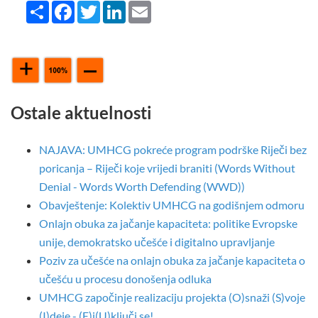
Share
Facebook
Twitter
LinkedIn
Email
Ostale aktuelnosti
NAJAVA: UMHCG pokreće program podrške Riječi bez
poricanja – Riječi koje vrijedi braniti (Words Without
Denial - Words Worth Defending (WWD))
Obavještenje: Kolektiv UMHCG na godišnjem odmoru
Onlajn obuka za jačanje kapaciteta: politike Evropske
unije, demokratsko učešće i digitalno upravljanje
Poziv za učešće na onlajn obuka za jačanje kapaciteta o
učešću u procesu donošenja odluka
UMHCG započinje realizaciju projekta (O)snaži (S)voje
(I)deje - (E)i(U)ključi se!