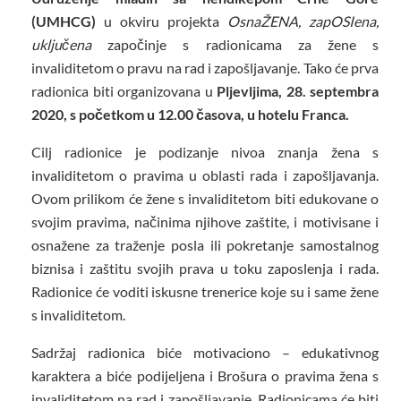
(UMHCG)
u okviru projekta
OsnaŽENA, zapOSIena,
uključena
započinje s radionicama za žene s
invaliditetom o pravu na rad i zapošljavanje. Tako će prva
radionica biti organizovana u
Pljevljima, 28. septembra
2020, s početkom u 12.00 časova, u hotelu Franca.
Cilj radionice je podizanje nivoa znanja žena s
invaliditetom o pravima u oblasti rada i zapošljavanja.
Ovom prilikom će žene s invaliditetom biti edukovane o
svojim pravima, načinima njihove zaštite, i motivisane i
osnažene za traženje posla ili pokretanje samostalnog
biznisa i zaštitu svojih prava u toku zaposlenja i rada.
Radionice će voditi iskusne trenerice koje su i same žene
s invaliditetom.
Sadržaj radionica biće motivaciono – edukativnog
karaktera a biće podijeljena i Brošura o pravima žena s
invaliditetom na rad i zapošljavanje. Radionicama će biti