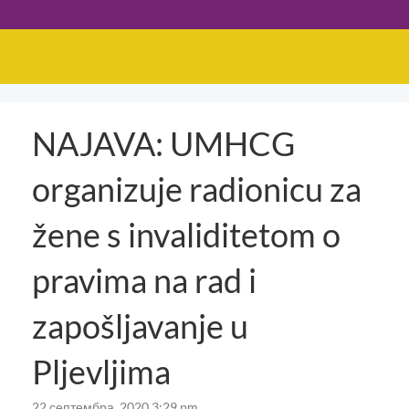
NAJAVA: UMHCG
organizuje radionicu za
žene s invaliditetom o
pravima na rad i
zapošljavanje u
Pljevljima
22 септембра, 2020 3:29 pm