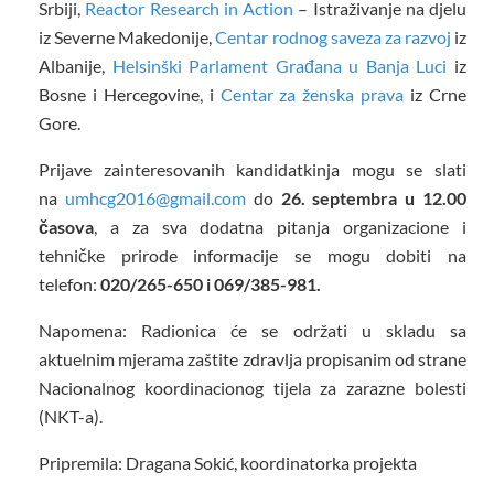
Srbiji,
Reactor Research in Action
– Istraživanje na djelu
iz Severne Makedonije,
Centar rodnog saveza za razvoj
iz
Albanije,
Helsinški Parlament Građana u Banja Luci
iz
Bosne i Hercegovine, i
Centar za ženska prava
iz Crne
Gore.
Prijave zainteresovanih kandidatkinja mogu se slati
na
umhcg2016@gmail.com
do
26. septembra u 12.00
časova
, a za sva dodatna pitanja organizacione i
tehničke prirode informacije se mogu dobiti na
telefon:
020/265-650 i 069/385-981.
Napomena: Radionica će se održati u skladu sa
aktuelnim mjerama zaštite zdravlja propisanim od strane
Nacionalnog koordinacionog tijela za zarazne bolesti
(NKT-a).
Pripremila: Dragana Sokić, koordinatorka projekta