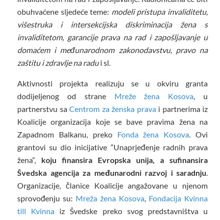
obuhvaćene sljedeće teme:
modeli pristupa invaliditetu,
višestruka i intersekcijska diskriminacija žena s
invaliditetom, garancije prava na rad i zapošljavanje u
domaćem i međunarodnom zakonodavstvu, pravo na
zaštitu i zdravlje na radu
i sl.
Aktivnosti projekta realizuju se u okviru granta
dodijeljenog od strane
Mreže žena Kosova
, u
partnerstvu sa
Centrom za ženska prava
i partnerima iz
Koalicije organizacija koje se bave pravima žena na
Zapadnom Balkanu, preko
Fonda žena Kosova
. Ovi
grantovi su dio inicijative ”Unaprjeđenje radnih prava
žena“,
koju finansira Evropska unija, a sufinansira
Švedska agencija za međunarodni razvoj i saradnju
.
Organizacije, članice Koalicije angažovane u njenom
sprovođenju su:
Mreža žena Kosova
,
Fondacija Kvinna
till Kvinna
iz Švedske preko svog predstavništva u