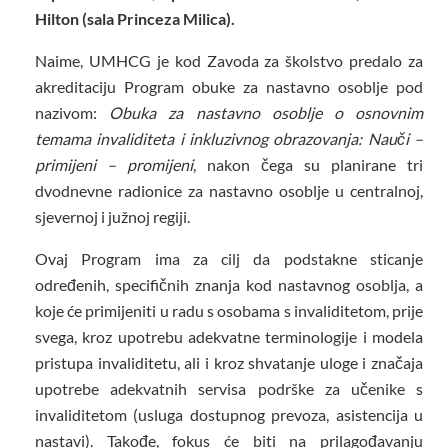
Hilton (sala Princeza Milica).
Naime, UMHCG je kod Zavoda za školstvo predalo za
akreditaciju Program obuke za nastavno osoblje pod
nazivom:
Obuka za nastavno osoblje o osnovnim
temama invaliditeta i inkluzivnog obrazovanja: Nauči –
primijeni – promijeni
, nakon čega su planirane tri
dvodnevne radionice za nastavno osoblje u centralnoj,
sjevernoj i južnoj regiji.
Ovaj Program ima za cilj da podstakne sticanje
određenih, specifičnih znanja kod nastavnog osoblja, a
koje će primijeniti u radu s osobama s invaliditetom, prije
svega, kroz upotrebu adekvatne terminologije i modela
pristupa invaliditetu, ali i kroz shvatanje uloge i značaja
upotrebe adekvatnih servisa podrške za učenike s
invaliditetom (usluga dostupnog prevoza, asistencija u
nastavi). Takođe, fokus će biti na prilagođavanju