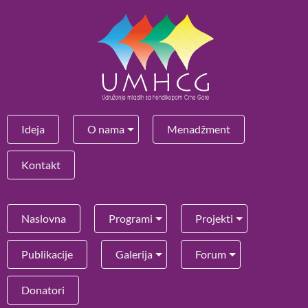
Ideja
O nama
Menadžment
Kontakt
Naslovna
Programi
Projekti
Publikacije
Galerija
Forum
Donatori