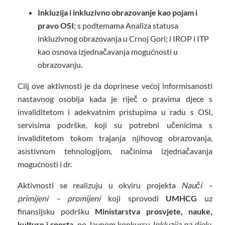
Inkluzija i inkluzivno obrazovanje kao pojam i
pravo OSI
;
s podtemama
Analiza statusa
inkluzivnog obrazovanja u Crnoj Gori; i IROP i ITP
kao osnova izjednačavanja mogućnosti u
obrazovanju.
Cilj ove aktivnosti je da doprinese većoj informisanosti
nastavnog osoblja kada je riječ o pravima djece s
invaliditetom i adekvatnim pristupima u radu s OSI,
servisima podrške, koji su potrebni učenicima s
invaliditetom tokom trajanja njihovog obrazovanja,
asistivnom tehnologijom, načinima izjednačavanja
mogućnosti i dr.
Aktivnosti se realizuju u okviru projekta
Nauči –
primijeni – promijeni
koji sprovodi
UMHCG
uz
finansijsku podršku
Ministarstva prosvjete, nauke,
kulture i sporta,
po Javnom konkursu
Inkluzija na djelu
,