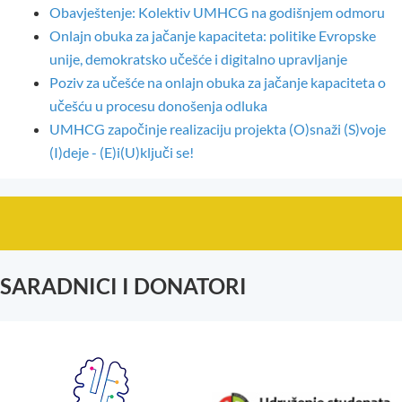
Obavještenje: Kolektiv UMHCG na godišnjem odmoru
Onlajn obuka za jačanje kapaciteta: politike Evropske
unije, demokratsko učešće i digitalno upravljanje
Poziv za učešće na onlajn obuka za jačanje kapaciteta o
učešću u procesu donošenja odluka
UMHCG započinje realizaciju projekta (O)snaži (S)voje
(I)deje - (E)i(U)ključi se!
SARADNICI I DONATORI